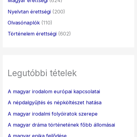
Magyar érettségi
(624)
Nyelvtan érettségi
(200)
Olvasónaplók
(110)
Történelem érettségi
(602)
Legutóbbi tételek
A magyar irodalom európai kapcsolatai
A népdalgyűjtés és népköltészet hatása
A magyar irodalmi folyóiratok szerepe
A magyar dráma történetének főbb állomásai
A magyar epika fejlődése