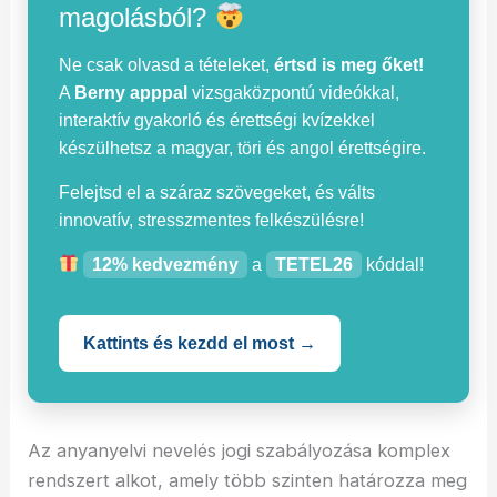
magolásból?
Ne csak olvasd a tételeket,
értsd is meg őket!
A
Berny apppal
vizsgaközpontú videókkal,
interaktív gyakorló és érettségi kvízekkel
készülhetsz a magyar, töri és angol érettségire.
Felejtsd el a száraz szövegeket, és válts
innovatív, stresszmentes felkészülésre!
12% kedvezmény
a
TETEL26
kóddal!
Kattints és kezdd el most →
Az anyanyelvi nevelés jogi szabályozása komplex
rendszert alkot, amely több szinten határozza meg