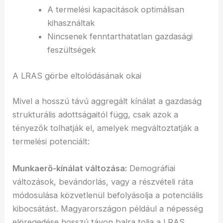
A termelési kapacitások optimálisan
kihasználtak
Nincsenek fenntarthatatlan gazdasági
feszültségek
A LRAS görbe eltolódásának okai
Mivel a hosszú távú aggregált kínálat a gazdaság
strukturális adottságaitól függ, csak azok a
tényezők tolhatják el, amelyek megváltoztatják a
termelési potenciált:
Munkaerő-kínálat változása:
Demográfiai
változások, bevándorlás, vagy a részvételi ráta
módosulása közvetlenül befolyásolja a potenciális
kibocsátást. Magyarországon például a népesség
elöregedése hosszú távon balra tolja a LRAS