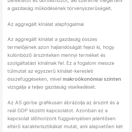
befektetőt és döntéshozót, aki szeretné megérteni
a gazdaság működésének törvényszerűségeit.
Az aggregált kínálat alapfogalmai
Az aggregált kínálat a gazdaság összes
termelőjének azon hajlandóságát fejezi ki, hogy
különböző árszinteken mennyi terméket és
szolgáltatást kínálnak fel. Ez a fogalom messze
túlmutat az egyszerű kínálat-keresleti
összefüggéseken, mivel
makroökonómiai szinten
vizsgálja a teljes gazdaság viselkedését.
Az AS görbe grafikusan ábrázolja az árszint és a
reál GDP közötti kapcsolatot. Azonban ez a
kapcsolat időhorizont függvényében jelentősen
eltérő karakterisztikákat mutat, ami alapvetően két