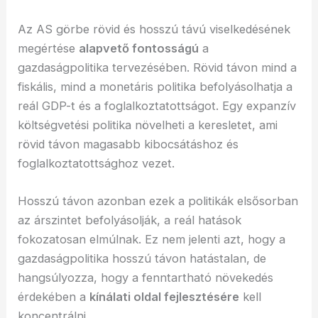
Az AS görbe rövid és hosszú távú viselkedésének
megértése
alapvető fontosságú
a
gazdaságpolitika tervezésében. Rövid távon mind a
fiskális, mind a monetáris politika befolyásolhatja a
reál GDP-t és a foglalkoztatottságot. Egy expanzív
költségvetési politika növelheti a keresletet, ami
rövid távon magasabb kibocsátáshoz és
foglalkoztatottsághoz vezet.
Hosszú távon azonban ezek a politikák elsősorban
az árszintet befolyásolják, a reál hatások
fokozatosan elmúlnak. Ez nem jelenti azt, hogy a
gazdaságpolitika hosszú távon hatástalan, de
hangsúlyozza, hogy a fenntartható növekedés
érdekében a
kínálati oldal fejlesztésére
kell
koncentrálni.