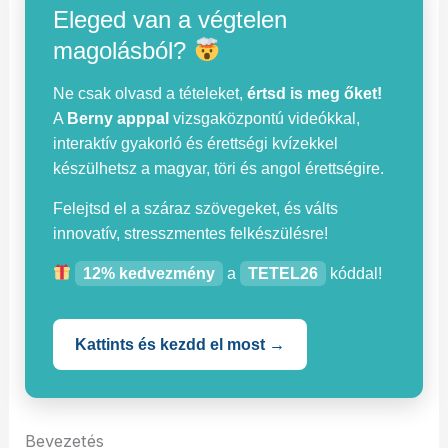
Eleged van a végtelen
magolásból?
Ne csak olvasd a tételeket,
értsd is meg őket!
A
Berny apppal
vizsgaközpontú videókkal,
interaktív gyakorló és érettségi kvízekkel
készülhetsz a magyar, töri és angol érettségire.
Felejtsd el a száraz szövegeket, és válts
innovatív, stresszmentes felkészülésre!
12% kedvezmény
a
TETEL26
kóddal!
Kattints és kezdd el most →
Bevezetés