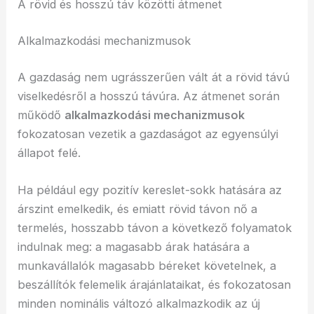
A rövid és hosszú táv közötti átmenet
Alkalmazkodási mechanizmusok
A gazdaság nem ugrásszerűen vált át a rövid távú
viselkedésről a hosszú távúra. Az átmenet során
működő
alkalmazkodási mechanizmusok
fokozatosan vezetik a gazdaságot az egyensúlyi
állapot felé.
Ha például egy pozitív kereslet-sokk hatására az
árszint emelkedik, és emiatt rövid távon nő a
termelés, hosszabb távon a következő folyamatok
indulnak meg: a magasabb árak hatására a
munkavállalók magasabb béreket követelnek, a
beszállítók felemelik árajánlataikat, és fokozatosan
minden nominális változó alkalmazkodik az új