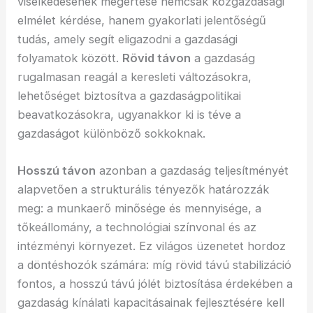
viselkedésének megértése nemcsak közgazdasági
elmélet kérdése, hanem gyakorlati jelentőségű
tudás, amely segít eligazodni a gazdasági
folyamatok között.
Rövid távon
a gazdaság
rugalmasan reagál a keresleti változásokra,
lehetőséget biztosítva a gazdaságpolitikai
beavatkozásokra, ugyanakkor ki is téve a
gazdaságot különböző sokkoknak.
Hosszú távon
azonban a gazdaság teljesítményét
alapvetően a strukturális tényezők határozzák
meg: a munkaerő minősége és mennyisége, a
tőkeállomány, a technológiai színvonal és az
intézményi környezet. Ez világos üzenetet hordoz
a döntéshozók számára: míg rövid távú stabilizáció
fontos, a hosszú távú jólét biztosítása érdekében a
gazdaság kínálati kapacitásainak fejlesztésére kell