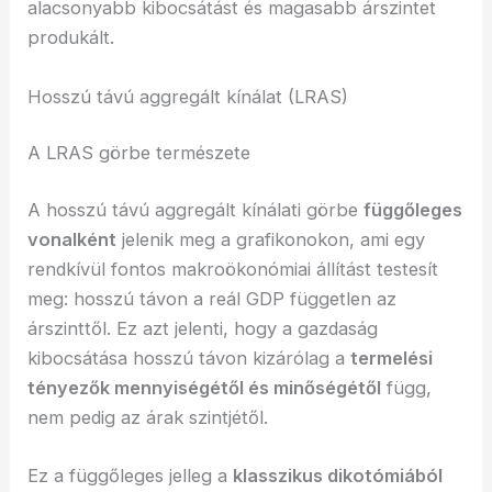
alacsonyabb kibocsátást és magasabb árszintet
produkált.
Hosszú távú aggregált kínálat (LRAS)
A LRAS görbe természete
A hosszú távú aggregált kínálati görbe
függőleges
vonalként
jelenik meg a grafikonokon, ami egy
rendkívül fontos makroökonómiai állítást testesít
meg: hosszú távon a reál GDP független az
árszinttől. Ez azt jelenti, hogy a gazdaság
kibocsátása hosszú távon kizárólag a
termelési
tényezők mennyiségétől és minőségétől
függ,
nem pedig az árak szintjétől.
Ez a függőleges jelleg a
klasszikus dikotómiából