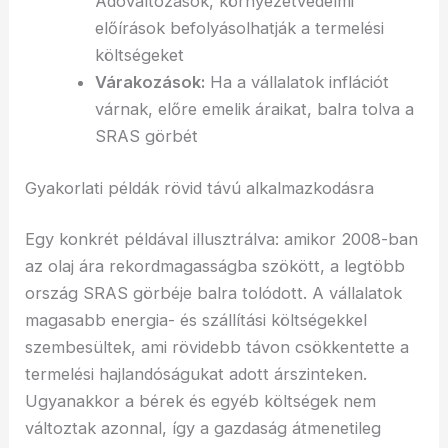
Adóváltozások, környezetvédelmi
előírások befolyásolhatják a termelési
költségeket
Várakozások:
Ha a vállalatok inflációt
várnak, előre emelik áraikat, balra tolva a
SRAS görbét
Gyakorlati példák rövid távú alkalmazkodásra
Egy konkrét példával illusztrálva: amikor 2008-ban
az olaj ára rekordmagasságba szökött, a legtöbb
ország SRAS görbéje balra tolódott. A vállalatok
magasabb energia- és szállítási költségekkel
szembesültek, ami rövidebb távon csökkentette a
termelési hajlandóságukat adott árszinteken.
Ugyanakkor a bérek és egyéb költségek nem
változtak azonnal, így a gazdaság átmenetileg