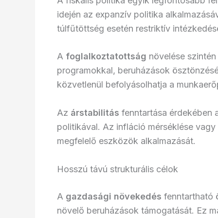
A fiskális politika egyik legfontosabb f
idején az expanzív politika alkalmazásá
túlfűtöttség esetén restriktív intézkedés
A
foglalkoztatottság
növelése szintén 
programokkal, beruházások ösztönzésév
közvetlenül befolyásolhatja a munkaerőp
Az
árstabilitás
fenntartása érdekében a 
politikával. Az infláció mérséklése vagy
megfelelő eszközök alkalmazását.
Hosszú távú strukturális célok
A
gazdasági növekedés
fenntartható 
növelő beruházások támogatását. Ez mag