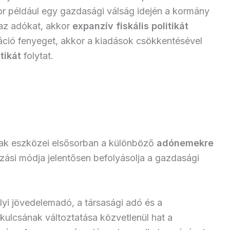
or például egy gazdasági válság idején a kormány
 az adókat, akkor
expanzív fiskális politikát
láció fenyeget, akkor a kiadások csökkentésével
itikát
folytat.
ának eszközei elsősorban a különböző
adónemekre
ási módja jelentősen befolyásolja a gazdasági
yi jövedelemadó, a társasági adó és a
ulcsának változtatása közvetlenül hat a