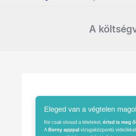
A költségve
Eleged van a végtelen mago
Ne csak olvasd a tételeket,
értsd is meg ő
A
Berny apppal
vizsgaközpontú videókkal, 