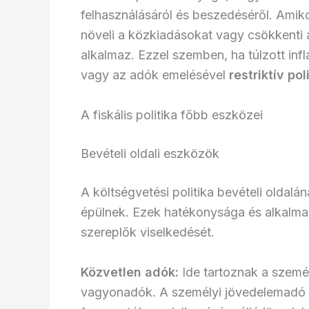
felhasználásáról és beszedéséről. Amik
növeli a közkiadásokat vagy csökkenti
alkalmaz. Ezzel szemben, ha túlzott inf
vagy az adók emelésével
restriktív pol
A fiskális politika főbb eszközei
Bevételi oldali eszközök
A költségvetési politika bevételi oldal
épülnek. Ezek hatékonysága és alkalmaz
szereplők viselkedését.
Közvetlen adók:
Ide tartoznak a személ
vagyonadók. A személyi jövedelemadó k