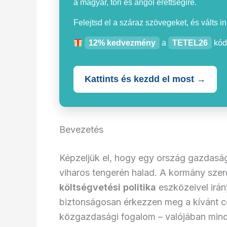
a magyar, töri és angol érettségire.
Felejtsd el a száraz szövegeket, és válts i
12% kedvezmény
a
TETEL26
kód
Kattints és kezdd el most →
Bevezetés
Képzeljük el, hogy egy ország gazdasá
viharos tengerén halad. A kormány szer
költségvetési politika
eszközeivel irán
biztonságosan érkezzen meg a kívánt cé
közgazdasági fogalom – valójában mindan