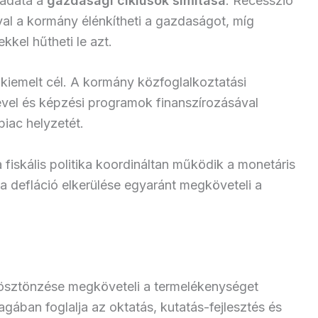
eladata a
gazdasági ciklusok simítása
. Recesszió
val a kormány élénkítheti a gazdaságot, míg
ekkel hűtheti le azt.
kiemelt cél. A kormány közfoglalkoztatási
el és képzési programok finanszírozásával
iac helyzetét.
fiskális politika koordináltan működik a monetáris
 a defláció elkerülése egyaránt megköveteli a
ösztönzése megköveteli a termelékenységet
ában foglalja az oktatás, kutatás-fejlesztés és