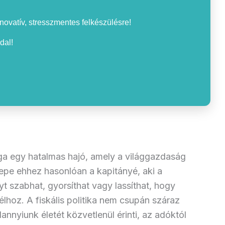
nnovatív, stresszmentes felkészülésre!
dal!
ga egy hatalmas hajó, amely a világgazdaság
epe ehhez hasonlóan a kapitányé, aki a
yt szabhat, gyorsíthat vagy lassíthat, hogy
lhoz. A fiskális politika nem csupán száraz
nyiunk életét közvetlenül érinti, az adóktól