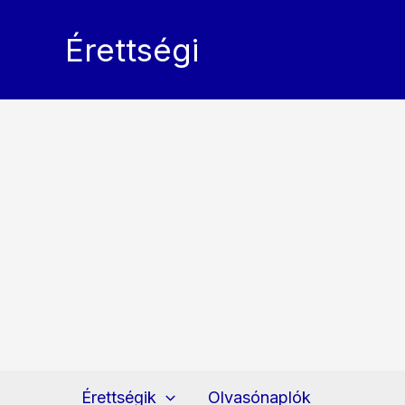
Skip
to
Érettségi
content
Érettségik
Olvasónaplók