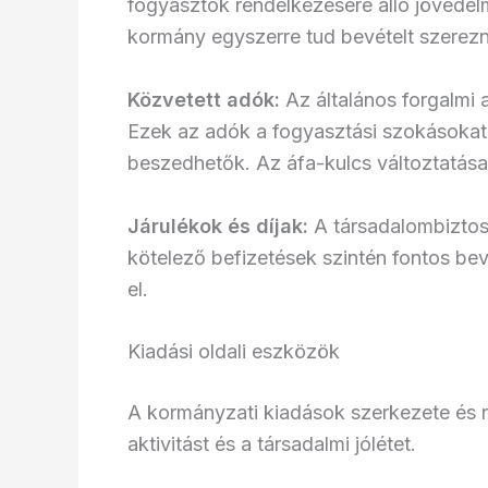
fogyasztók rendelkezésére álló jövedel
kormány egyszerre tud bevételt szerezn
Közvetett adók:
Az általános forgalmi 
Ezek az adók a fogyasztási szokásokat 
beszedhetők. Az áfa-kulcs változtatása
Járulékok és díjak:
A társadalombiztosí
kötelező befizetések szintén fontos bev
el.
Kiadási oldali eszközök
A kormányzati kiadások szerkezete és 
aktivitást és a társadalmi jólétet.