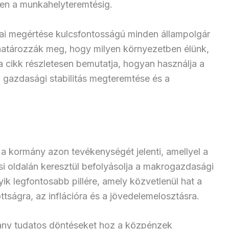
en a munkahelyteremtésig.
ljai megértése kulcsfontosságú minden állampolgár
határozzák meg, hogy milyen környezetben élünk,
a cikk részletesen bemutatja, hogyan használja a
 a gazdasági stabilitás megteremtése és a
a kormány azon tevékenységét jelenti, amellyel a
si oldalán keresztül befolyásolja a makrogazdasági
ik legfontosabb pillére, amely közvetlenül hat a
tságra, az inflációra és a jövedelemelosztásra.
rmány tudatos döntéseket hoz a közpénzek