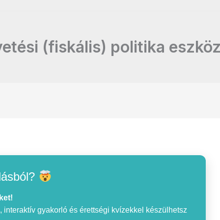
tési (fiskális) politika eszköz
lásból?
ket!
interaktív gyakorló és érettségi kvízekkel készülhetsz