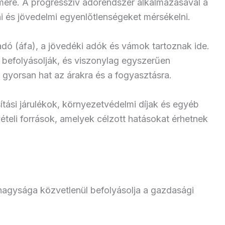
mére. A progresszív adórendszer alkalmazásával a
i és jövedelmi egyenlőtlenségeket mérsékelni.
adó (áfa), a jövedéki adók és vámok tartoznak ide.
befolyásolják, és viszonylag egyszerűen
 gyorsan hat az árakra és a fogyasztásra.
tási járulékok, környezetvédelmi díjak és egyéb
ételi források, amelyek célzott hatásokat érhetnek
nagysága közvetlenül befolyásolja a gazdasági