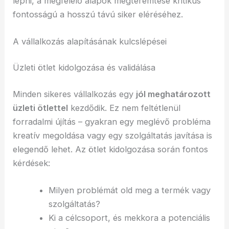
lépni, a megfelelő alapok megteremtése kritikus
fontosságú a hosszú távú siker eléréséhez.
A vállalkozás alapításának kulcslépései
Üzleti ötlet kidolgozása és validálása
Minden sikeres vállalkozás egy
jól meghatározott
üzleti ötlettel
kezdődik. Ez nem feltétlenül
forradalmi újítás – gyakran egy meglévő probléma
kreatív megoldása vagy egy szolgáltatás javítása is
elegendő lehet. Az ötlet kidolgozása során fontos
kérdések:
Milyen problémát old meg a termék vagy
szolgáltatás?
Ki a célcsoport, és mekkora a potenciális