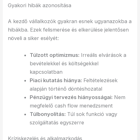
Gyakori hibák azonosítása
A kezdő vállalkozók gyakran esnek ugyanazokba a
hibákba. Ezek felismerése és elkerülése jelentősen
növeli a siker esélyét:
Túlzott optimizmus:
Irreális elvárások a
bevételekkel és költségekkel
kapcsolatban
Piaci kutatás hiánya:
Feltételezések
alapján történő döntéshozatal
Pénzügyi tervezés hiányosságai:
Nem
megfelelő cash flow menedzsment
Túlbonyolítás:
Túl sok funkció vagy
szolgáltatás egyszerre
Kríziskezelés és alkalmazkodás