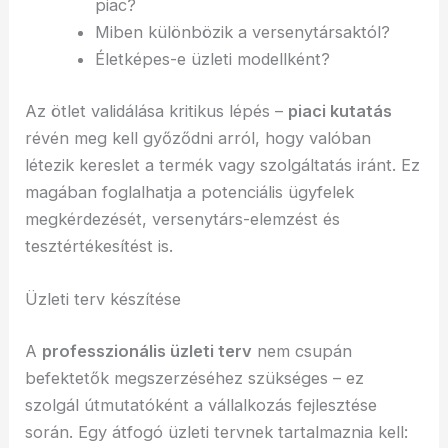
piac?
Miben különbözik a versenytársaktól?
Életképes-e üzleti modellként?
Az ötlet validálása kritikus lépés –
piaci kutatás
révén meg kell győződni arról, hogy valóban
létezik kereslet a termék vagy szolgáltatás iránt. Ez
magában foglalhatja a potenciális ügyfelek
megkérdezését, versenytárs-elemzést és
tesztértékesítést is.
Üzleti terv készítése
A
professzionális üzleti terv
nem csupán
befektetők megszerzéséhez szükséges – ez
szolgál útmutatóként a vállalkozás fejlesztése
során. Egy átfogó üzleti tervnek tartalmaznia kell: