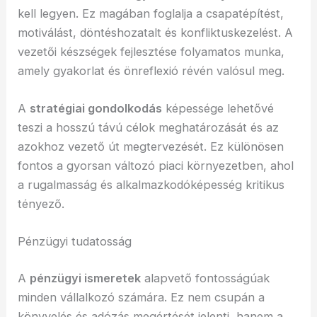
kell legyen. Ez magában foglalja a csapatépítést,
motiválást, döntéshozatalt és konfliktuskezelést. A
vezetői készségek fejlesztése folyamatos munka,
amely gyakorlat és önreflexió révén valósul meg.
A
stratégiai gondolkodás
képessége lehetővé
teszi a hosszú távú célok meghatározását és az
azokhoz vezető út megtervezését. Ez különösen
fontos a gyorsan változó piaci környezetben, ahol
a rugalmasság és alkalmazkodóképesség kritikus
tényező.
Pénzügyi tudatosság
A
pénzügyi ismeretek
alapvető fontosságúak
minden vállalkozó számára. Ez nem csupán a
könyvelés és adózás megértését jelenti, hanem a