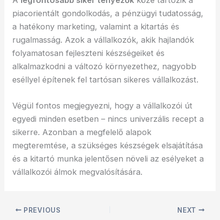
A
legfontosabb siker tényezők
közé tartozik a
piacorientált gondolkodás, a pénzügyi tudatosság,
a hatékony marketing, valamint a kitartás és
rugalmasság. Azok a vállalkozók, akik hajlandók
folyamatosan fejleszteni készségeiket és
alkalmazkodni a változó környezethez, nagyobb
eséllyel építenek fel tartósan sikeres vállalkozást.
Végül fontos megjegyezni, hogy a vállalkozói út
egyedi minden esetben – nincs univerzális recept a
sikerre. Azonban a megfelelő alapok
megteremtése, a szükséges készségek elsajátítása
és a kitartó munka jelentősen növeli az esélyeket a
vállalkozói álmok megvalósítására.
PREVIOUS
NEXT