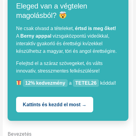
Eleged van a végtelen
magolásból?
Ne csak olvasd a tételeket,
értsd is meg őket!
A
Berny apppal
vizsgaközpontú videókkal,
interaktív gyakorló és érettségi kvízekkel
készülhetsz a magyar, töri és angol érettségire.
Felejtsd el a száraz szövegeket, és válts
innovatív, stresszmentes felkészülésre!
12% kedvezmény
a
TETEL26
kóddal!
Kattints és kezdd el most →
Bevezetés