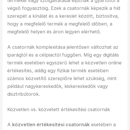
termékei vagy szolgáltatásai eljutnak a gyártótól a
végső fogyasztóig. Ezek a csatornák képezik a híd
szerepét a kínálat és a kereslet között, biztosítva,
hogy a megfelelő termék a megfelelő időben, a
megfelelő helyen és áron legyen elérhető.
A csatornák komplexitása jelentősen változhat az
iparágtól és a célpiactól függően. Míg egy digitális
termék esetében egyszerű lehet a közvetlen online
értékesítés, addig egy fizikai termék esetében
számos közvetítő szereplőre lehet szükség, mint
például nagykereskedők, kiskereskedők vagy
disztribútorok.
Közvetlen vs. közvetett értékesítési csatornák
A
közvetlen értékesítési csatornák
esetében a