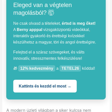
Eleged van a végtelen
magolásból? 🤯
Ne csak olvasd a tételeket,
értsd is meg őket!
A
Berny apppal
vizsgaközpontú videókkal,
interaktív gyakorló és érettségi kvízekkel
készülhetsz a magyar, töri és angol érettségire.
Felejtsd el a száraz szövegeket, és válts
innovatív, stresszmentes felkészülésre!
🎁
12% kedvezmény
a
TETEL26
kóddal!
Kattints és kezdd el most →
A modern üzleti világban a siker kulcsa nem