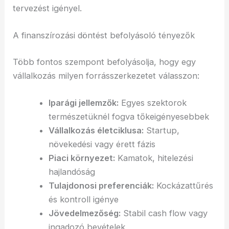
tervezést igényel.
A finanszírozási döntést befolyásoló tényezők
Több fontos szempont befolyásolja, hogy egy
vállalkozás milyen forrásszerkezetet válasszon:
Iparági jellemzők:
Egyes szektorok
természetüknél fogva tőkeigényesebbek
Vállalkozás életciklusa:
Startup,
növekedési vagy érett fázis
Piaci környezet:
Kamatok, hitelezési
hajlandóság
Tulajdonosi preferenciák:
Kockázattűrés
és kontroll igénye
Jövedelmezőség:
Stabil cash flow vagy
ingadozó bevételek