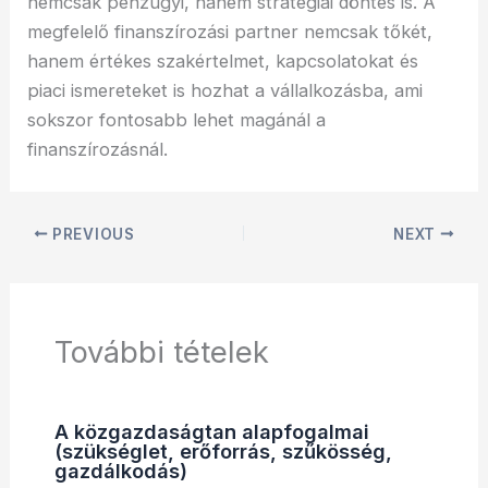
nemcsak pénzügyi, hanem stratégiai döntés is. A
megfelelő finanszírozási partner nemcsak tőkét,
hanem értékes szakértelmet, kapcsolatokat és
piaci ismereteket is hozhat a vállalkozásba, ami
sokszor fontosabb lehet magánál a
finanszírozásnál.
PREVIOUS
NEXT
További tételek
A közgazdaságtan alapfogalmai
(szükséglet, erőforrás, szűkösség,
gazdálkodás)