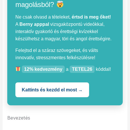
magolásból?
Ne csak olvasd a tételeket,
értsd is meg őket!
A
Berny apppal
vizsgaközpontú videókkal,
interaktív gyakorló és érettségi kvízekkel
készülhetsz a magyar, töri és angol érettségire.
Felejtsd el a száraz szövegeket, és válts
innovatív, stresszmentes felkészülésre!
12% kedvezmény
a
TETEL26
kóddal!
Kattints és kezdd el most →
Bevezetés