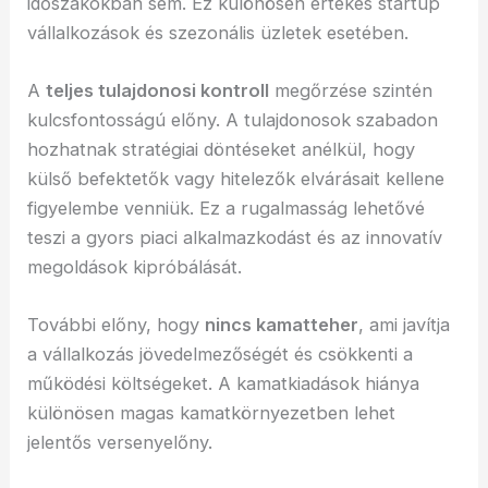
időszakokban sem. Ez különösen értékes startup
vállalkozások és szezonális üzletek esetében.
A
teljes tulajdonosi kontroll
megőrzése szintén
kulcsfontosságú előny. A tulajdonosok szabadon
hozhatnak stratégiai döntéseket anélkül, hogy
külső befektetők vagy hitelezők elvárásait kellene
figyelembe venniük. Ez a rugalmasság lehetővé
teszi a gyors piaci alkalmazkodást és az innovatív
megoldások kipróbálását.
További előny, hogy
nincs kamatteher
, ami javítja
a vállalkozás jövedelmezőségét és csökkenti a
működési költségeket. A kamatkiadások hiánya
különösen magas kamatkörnyezetben lehet
jelentős versenyelőny.