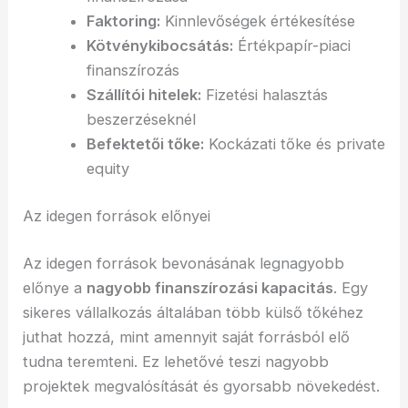
Faktoring:
Kinnlevőségek értékesítése
Kötvénykibocsátás:
Értékpapír-piaci
finanszírozás
Szállítói hitelek:
Fizetési halasztás
beszerzéseknél
Befektetői tőke:
Kockázati tőke és private
equity
Az idegen források előnyei
Az idegen források bevonásának legnagyobb
előnye a
nagyobb finanszírozási kapacitás
. Egy
sikeres vállalkozás általában több külső tőkéhez
juthat hozzá, mint amennyit saját forrásból elő
tudna teremteni. Ez lehetővé teszi nagyobb
projektek megvalósítását és gyorsabb növekedést.