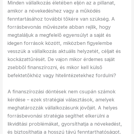
Minden vállalkozás életében eljön az a pillanat,
amikor a növekedéshez vagy a működés
fenntartásához további tőkére van szükség. A
forrásbevonás művészete abban rejlik, hogy
megtaláljuk a megfelelő egyensúlyt a saját és
idegen források között, miközben figyelembe
vesszük a vállalkozás aktuális helyzetét, céljait és
kockázattűrését. De vajon mikor érdemes saját
zsebből finanszírozni, és mikor kell külső
befektetőkhöz vagy hitelintézetekhez fordulni?
A finanszírozási döntések nem csupán számok
kérdése – ezek stratégiai választások, amelyek
meghatározzák vállalkozásunk jövőjét. A helyes
forrásbevonási stratégia segíthet elkerülni a
likviditási problémákat, gyorsíthatja a növekedést,
és biztosíthatja a hosszú távú fenntarthatóságot.