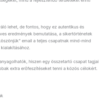
égeket, mind a fejlesztendő területeket érinti
váló lehet, de fontos, hogy ez autentikus és
ves eredmények bemutatása, a sikertörténetek
öszönjük” email a teljes csapatnak mind-mind
kialakításához.
nyagolhatók, hiszen egy összetartó csapat tagjai
bak extra erőfeszítéseket tenni a közös célokért.
ák