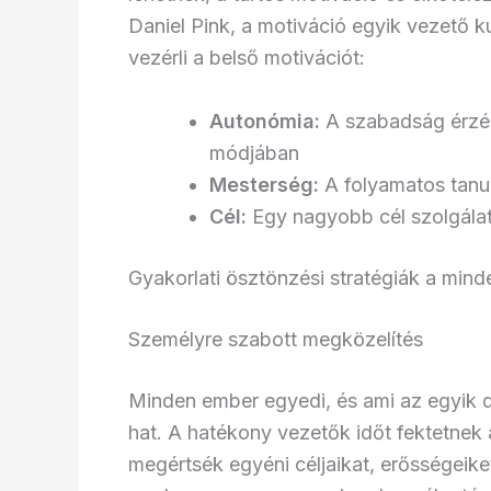
Daniel Pink, a motiváció egyik vezető k
vezérli a belső motivációt:
Autonómia:
A szabadság érzé
módjában
Mesterség:
A folyamatos tanul
Cél:
Egy nagyobb cél szolgálat
Gyakorlati ösztönzési stratégiák a min
Személyre szabott megközelítés
Minden ember egyedi, és ami az egyik d
hat. A hatékony vezetők időt fektetnek
megértsék egyéni céljaikat, erősségeiket