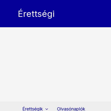
Skip
to
Érettségi
content
Érettségik
Olvasónaplók