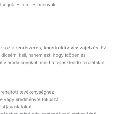
tségük és a teljesítményük.
szköz a
rendszeres, konstruktív visszajelzés
. Ez
 dicsérni kell, hanem azt, hogy időben és
tív eredményeket, mind a fejlesztendő területeket.
grehajtott tevékenységhez
sre vagy eredményre fókuszál
ési javaslatokat