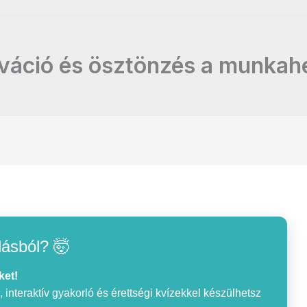
váció és ösztönzés a munkah
lásból? 🤯
ket!
interaktív gyakorló és érettségi kvízekkel készülhetsz