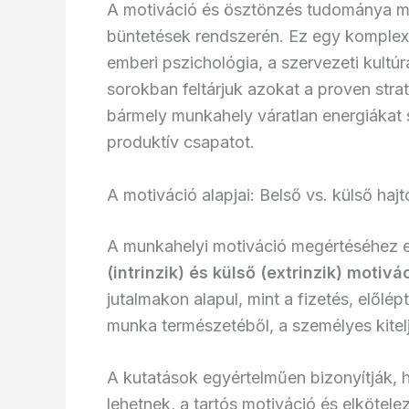
A motiváció és ösztönzés tudománya me
büntetések rendszerén. Ez egy komplex,
emberi pszichológia, a szervezeti kultú
sorokban feltárjuk azokat a proven str
bármely munkahely váratlan energiákat s
produktív csapatot.
A motiváció alapjai: Belső vs. külső haj
A munkahelyi motiváció megértéséhez e
(intrinzik) és külső (extrinzik) motivá
jutalmakon alapul, mint a fizetés, előlé
munka természetéből, a személyes kitel
A kutatások egyértelműen bizonyítják,
lehetnek, a tartós motiváció és elkötele