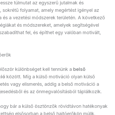
ssze túlmutat az egyszerű jutalmak és
 sokrétű folyamat, amely megértést igényel az
ra és a vezetési módszerek területén. A következő
atégiákat és módszereket, amelyek segítségével
zabadíthat fel, és építhet egy valóban motivált,
tóerők
lőször különbséget kell tennünk a
belső
ció
között. Míg a külső motiváció olyan külső
ptetés vagy elismerés, addig a belső motiváció a
jesedésből és az önmegvalósításból táplálkozik.
 hogy bár a külső ösztönzők rövidtávon hatékonyak
zettség elsősorban a belső hajtóerőkön múlik.