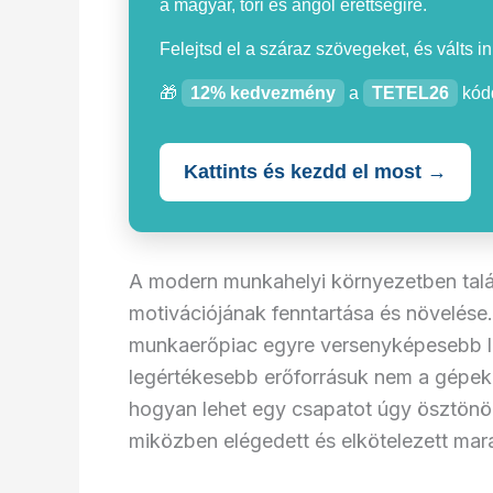
a magyar, töri és angol érettségire.
Felejtsd el a száraz szövegeket, és válts i
🎁
12% kedvezmény
a
TETEL26
kódd
Kattints és kezdd el most →
A modern munkahelyi környezetben talán
motivációjának fenntartása és növelése
munkaerőpiac egyre versenyképesebb lesz
legértékesebb erőforrásuk nem a gépek
hogyan lehet egy csapatot úgy ösztönö
miközben elégedett és elkötelezett mar