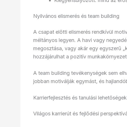
Kiegyensúlyozott: mind az erőss
Nyilvános elismerés és team building
A csapat előtti elismerés rendkívül moti
méltányos legyen. A havi vagy negyedé
megosztása, vagy akár egy egyszerű „k
hozzájárulhat a pozitív munkakörnyezet 
A team building tevékenységek sem elha
jobban motiválják egymást, és hajlandób
Karrierfejlesztés és tanulási lehetőségek
Világos karrierút és fejlődési perspektív