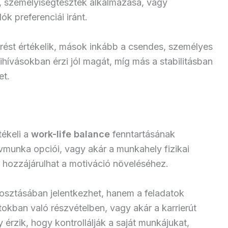
 személyiségtesztek alkalmazása, vagy
k preferenciái iránt.
erést értékelik, mások inkább a csendes, személyes
 kihívásokban érzi jól magát, míg más a stabilitásban
et.
tékeli a
work-life balance
fenntartásának
vmunka opciói, vagy akár a munkahely fizikai
hozzájárulhat a motiváció növeléséhez.
sztásában jelentkezhet, hanem a feladatok
okban való részvételben, vagy akár a karrierút
érzik, hogy kontrollálják a saját munkájukat,