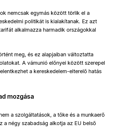
gok nemcsak egymás között törlik el a
edelmi politikát is kialakítanak. Ez azt
tarifát alkalmazza harmadik országokkal
tént meg, és ez alapjaiban változtatta
latokat. A vámunió előnyei között szerepel
elentkezhet a kereskedelem-elterelő hatás
bad mozgása
nem a szolgáltatások, a tőke és a munkaerő
z a négy szabadság alkotja az EU belső