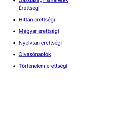
Gazdasági Ismeretek
Érettségi
Hittan érettségi
Magyar érettségi
Nyelvtan érettségi
Olvasónaplók
Történelem érettségi