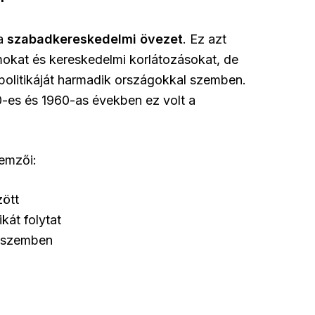
 a
szabadkereskedelmi övezet
. Ez azt
ámokat és kereskedelmi korlátozásokat, de
politikáját harmadik országokkal szemben.
-es és 1960-as években ez volt a
emzői:
zött
kát folytat
l szemben