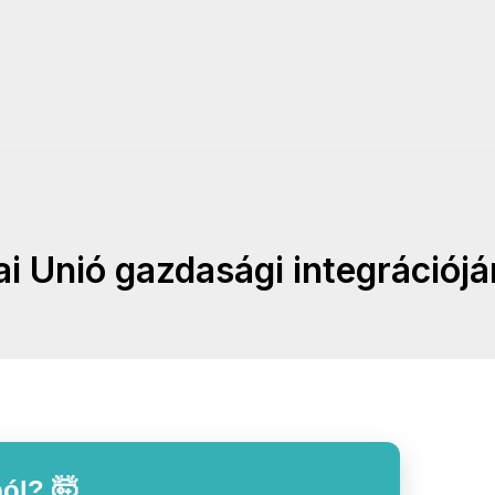
i Unió gazdasági integrációján
ól? 🤯