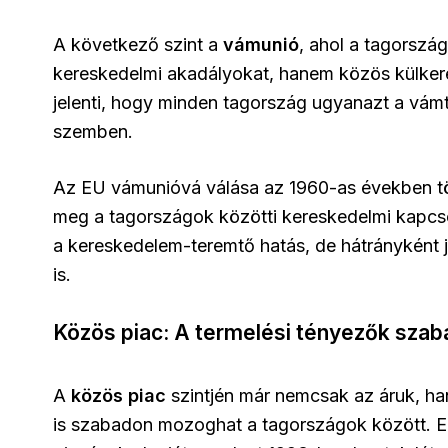
A következő szint a
vámunió
, ahol a tagorszá
kereskedelmi akadályokat, hanem közös külkeresk
jelenti, hogy minden tagország ugyanazt a vám
szemben.
Az EU vámunióvá válása az 1960-as években tör
meg a tagországok közötti kereskedelmi kapcso
a kereskedelem-teremtő hatás, de hátrányként j
is.
Közös piac: A termelési tényezők sza
A
közös piac
szintjén már nemcsak az áruk, ha
is szabadon mozoghat a tagországok között. E