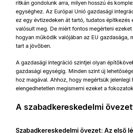
ritkán gondolunk arra, milyen hosszú és komple
egységhez. Az Európai Unió gazdasági integráció
ez egy évtizedeken át tartó, tudatos építkezé
valósult meg. De miért fontos megérteni ezeket 
hogyan működik valójában az EU gazdasága, mi
tart a jövőben.
A gazdasági integráció szintjei olyan építőköv
gazdasági egységig. Minden szint új lehetősége
hoz magával. Ahhoz, hogy megértsük jelenlegi h
elengedhetetlen megismerni ezeket a fokozatok
A szabadkereskedelmi övezett
Szabadkereskedelmi övezet: Az első l