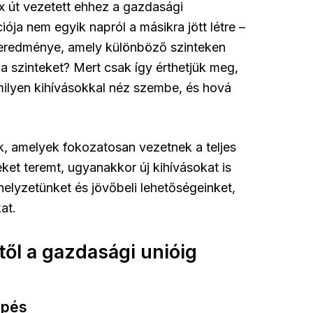
x út vezetett ehhez a gazdasági
ja nem egyik napról a másikra jött létre –
s eredménye, amely különböző szinteken
a szinteket? Mert csak így érthetjük meg,
lyen kihívásokkal néz szembe, és hová
ek, amelyek fokozatosan vezetnek a teljes
ket teremt, ugyanakkor új kihívásokat is
elyzetünket és jövőbeli lehetőségeinket,
at.
ől a gazdasági unióig
épés