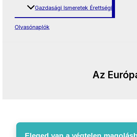
Gazdasági Ismeretek Érettségi
Olvasónaplók
Az Európa
Eleged van a végtelen magolásb