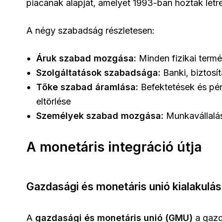
piacának alapját, amelyet 1993-ban hoztak létre
A négy szabadság részletesen:
Áruk szabad mozgása:
Minden fizikai termé
Szolgáltatások szabadsága:
Banki, biztosítá
Tőke szabad áramlása:
Befektetések és pén
eltörlése
Személyek szabad mozgása:
Munkavállalás
A monetáris integráció útja
Gazdasági és monetáris unió kialakulá
A
gazdasági és monetáris unió (GMU)
a gazda