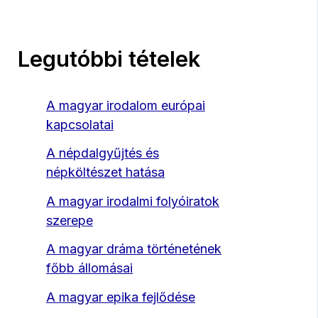
Legutóbbi tételek
A magyar irodalom európai
kapcsolatai
A népdalgyűjtés és
népköltészet hatása
A magyar irodalmi folyóiratok
szerepe
A magyar dráma történetének
főbb állomásai
A magyar epika fejlődése