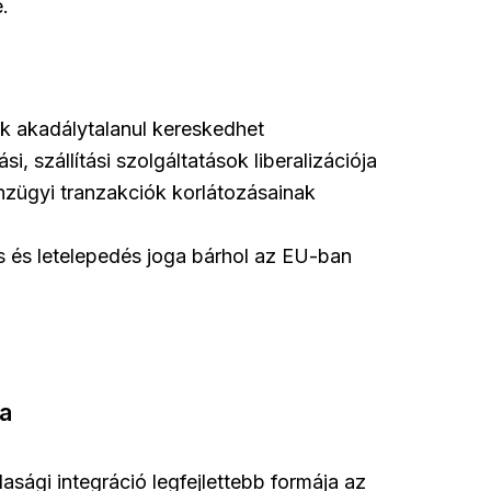
.
k akadálytalanul kereskedhet
si, szállítási szolgáltatások liberalizációja
zügyi tranzakciók korlátozásainak
 és letelepedés joga bárhol az EU-ban
sa
sági integráció legfejlettebb formája az