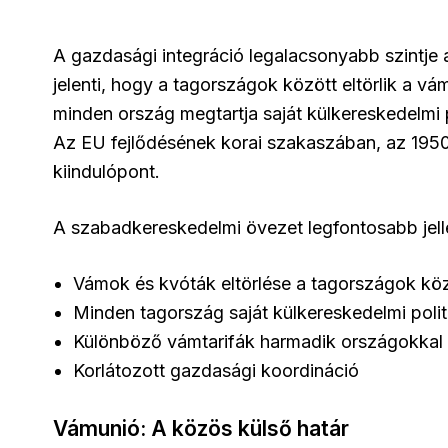
A gazdasági integráció legalacsonyabb szintje
jelenti, hogy a tagországok között eltörlik a v
minden ország megtartja saját külkereskedelmi 
Az EU fejlődésének korai szakaszában, az 1950
kiindulópont.
A szabadkereskedelmi övezet legfontosabb jell
Vámok és kvóták eltörlése a tagországok kö
Minden tagország saját külkereskedelmi politi
Különböző vámtarifák harmadik országokka
Korlátozott gazdasági koordináció
Vámunió: A közös külső határ