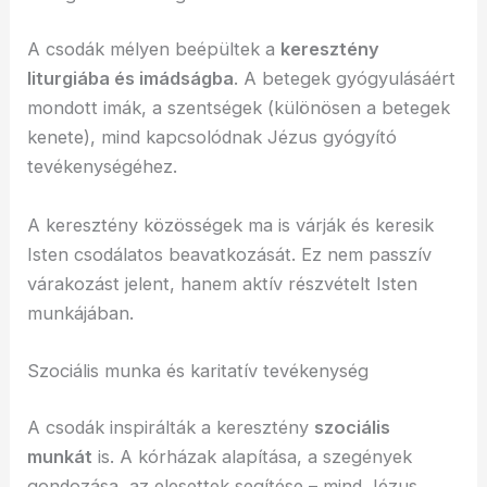
A csodák mélyen beépültek a
keresztény
liturgiába és imádságba
. A betegek gyógyulásáért
mondott imák, a szentségek (különösen a betegek
kenete), mind kapcsolódnak Jézus gyógyító
tevékenységéhez.
A keresztény közösségek ma is várják és keresik
Isten csodálatos beavatkozását. Ez nem passzív
várakozást jelent, hanem aktív részvételt Isten
munkájában.
Szociális munka és karitatív tevékenység
A csodák inspirálták a keresztény
szociális
munkát
is. A kórházak alapítása, a szegények
gondozása, az elesettek segítése – mind Jézus