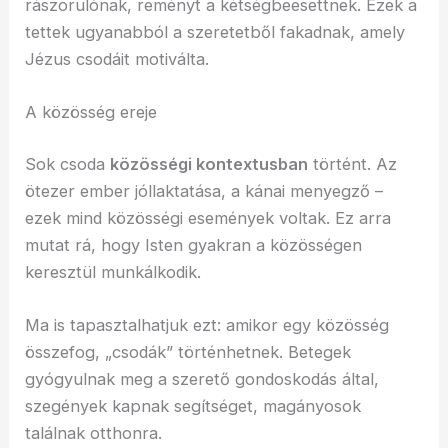
rászorulónak, reményt a kétségbeesettnek. Ezek a
tettek ugyanabból a szeretetből fakadnak, amely
Jézus csodáit motiválta.
A közösség ereje
Sok csoda
közösségi kontextusban
történt. Az
ötezer ember jóllaktatása, a kánai menyegző –
ezek mind közösségi események voltak. Ez arra
mutat rá, hogy Isten gyakran a közösségen
keresztül munkálkodik.
Ma is tapasztalhatjuk ezt: amikor egy közösség
összefog, „csodák” történhetnek. Betegek
gyógyulnak meg a szerető gondoskodás által,
szegények kapnak segítséget, magányosok
találnak otthonra.