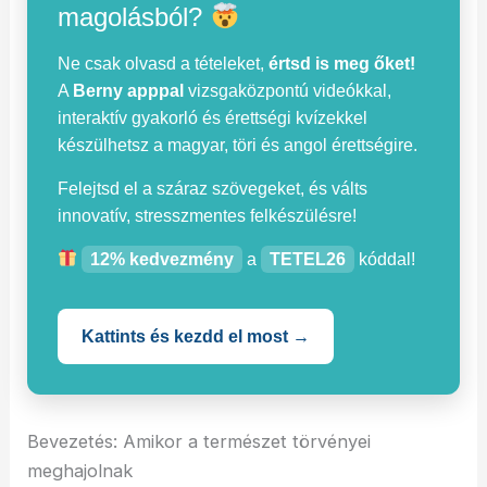
magolásból?
Ne csak olvasd a tételeket,
értsd is meg őket!
A
Berny apppal
vizsgaközpontú videókkal,
interaktív gyakorló és érettségi kvízekkel
készülhetsz a magyar, töri és angol érettségire.
Felejtsd el a száraz szövegeket, és válts
innovatív, stresszmentes felkészülésre!
12% kedvezmény
a
TETEL26
kóddal!
Kattints és kezdd el most →
Bevezetés: Amikor a természet törvényei
meghajolnak