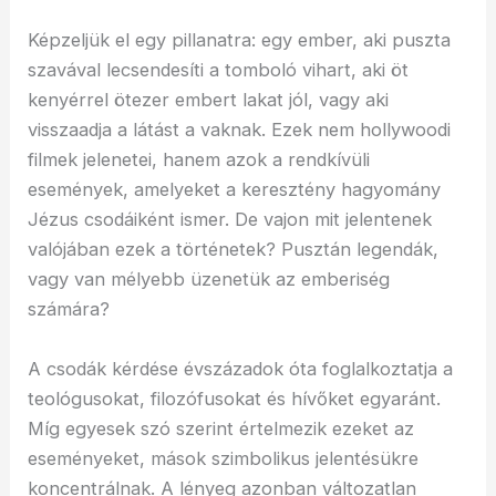
Képzeljük el egy pillanatra: egy ember, aki puszta
szavával lecsendesíti a tomboló vihart, aki öt
kenyérrel ötezer embert lakat jól, vagy aki
visszaadja a látást a vaknak. Ezek nem hollywoodi
filmek jelenetei, hanem azok a rendkívüli
események, amelyeket a keresztény hagyomány
Jézus csodáiként ismer. De vajon mit jelentenek
valójában ezek a történetek? Pusztán legendák,
vagy van mélyebb üzenetük az emberiség
számára?
A csodák kérdése évszázadok óta foglalkoztatja a
teológusokat, filozófusokat és hívőket egyaránt.
Míg egyesek szó szerint értelmezik ezeket az
eseményeket, mások szimbolikus jelentésükre
koncentrálnak. A lényeg azonban változatlan