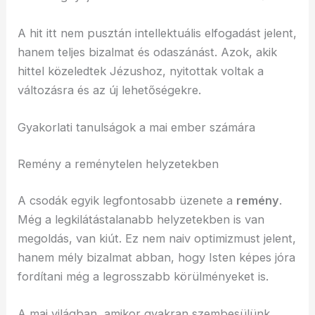
A hit itt nem pusztán intellektuális elfogadást jelent,
hanem teljes bizalmat és odaszánást. Azok, akik
hittel közeledtek Jézushoz, nyitottak voltak a
változásra és az új lehetőségekre.
Gyakorlati tanulságok a mai ember számára
Remény a reménytelen helyzetekben
A csodák egyik legfontosabb üzenete a
remény
.
Még a legkilátástalanabb helyzetekben is van
megoldás, van kiút. Ez nem naiv optimizmust jelent,
hanem mély bizalmat abban, hogy Isten képes jóra
fordítani még a legrosszabb körülményeket is.
A mai világban, amikor gyakran szembesülünk