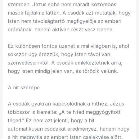
szemben. Jézus soha nem maradt közömbös
mások fájdalma láttán. A csodák azt mutatják, hogy
Isten nem távolságtartó megfigyelője az emberi
drámának, hanem aktívan részt vesz benne.
Ez különösen fontos üzenet a mai világban is, ahol
sokszor úgy érezzük, hogy Isten távol van
szenvedéseinktől. A csodák emlékeztetnek arra,
hogy Isten mindig jelen van, és törődik velünk.
A hit szerepe
A csodák gyakran kapcsolódnak a
hithez
. Jézus
többször is kiemelte: „A te hited meggyógyított
téged.” Ez nem azt jelenti, hogy a hit
automatikusan csodákat eredményez, hanem hogy
a hit megnyitja az embert Isten cselekvése előtt.