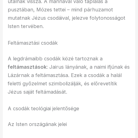
utalnak vissza. A mannával való táplálás a
pusztában, Mózes tettei – mind párhuzamot
mutatnak Jézus csodáival, jelezve folytonosságot
Isten tervében.
Feltámasztási csodák
A legdrámaibb csodák közé tartoznak a
feltámasztások
: Jairus lányának, a naimi ifjúnak és
Lázárnak a feltámasztása. Ezek a csodák a halál
feletti győzelmet szimbolizálják, és előrevetítik
Jézus saját feltámadását.
A csodák teológiai jelentősége
Az Isten országának jelei