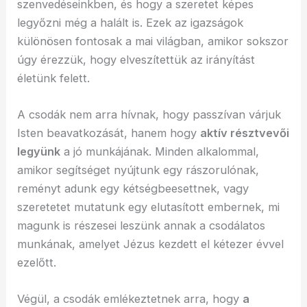
szenvedéseinkben, és hogy a szeretet képes
legyőzni még a halált is. Ezek az igazságok
különösen fontosak a mai világban, amikor sokszor
úgy érezzük, hogy elveszítettük az irányítást
életünk felett.
A csodák nem arra hívnak, hogy passzívan várjuk
Isten beavatkozását, hanem hogy
aktív résztvevői
legyünk
a jó munkájának. Minden alkalommal,
amikor segítséget nyújtunk egy rászorulónak,
reményt adunk egy kétségbeesettnek, vagy
szeretetet mutatunk egy elutasított embernek, mi
magunk is részesei leszünk annak a csodálatos
munkának, amelyet Jézus kezdett el kétezer évvel
ezelőtt.
Végül, a csodák emlékeztetnek arra, hogy
a