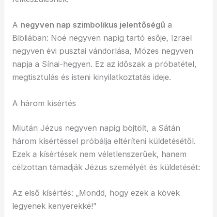
A
negyven nap szimbolikus jelentőségű
a
Bibliában: Noé negyven napig tartó esője, Izrael
negyven évi pusztai vándorlása, Mózes negyven
napja a Sínai-hegyen. Ez az időszak a próbatétel,
megtisztulás és isteni kinyilatkoztatás ideje.
A három kísértés
Miután Jézus negyven napig böjtölt, a Sátán
három kísértéssel próbálja eltéríteni küldetésétől.
Ezek a kísértések nem véletlenszerűek, hanem
célzottan támadják Jézus személyét és küldetését:
Az első kísértés: „Mondd, hogy ezek a kövek
legyenek kenyerekké!”