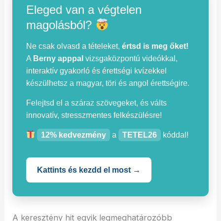
Eleged van a végtelen
magolásból?
Ne csak olvasd a tételeket,
értsd is meg őket!
A
Berny apppal
vizsgaközpontú videókkal,
interaktív gyakorló és érettségi kvízekkel
készülhetsz a magyar, töri és angol érettségire.
Felejtsd el a száraz szövegeket, és válts
innovatív, stresszmentes felkészülésre!
12% kedvezmény
a
TETEL26
kóddal!
Kattints és kezdd el most →
A keresztény hit egyik legmeghatározóbb