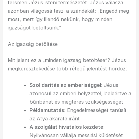
felismeri Jézus isteni természetét. Jézus válasza
azonban világossá teszi a szándékát: „Engedd meg
most, mert így illendő nekünk, hogy minden
igazságot betöltsünk.”
Az igazság betöltése
Mit jelent ez a „minden igazság betöltése”? Jézus
megkeresztekedése több rétegű jelentést hordoz:
Szolidaritás az emberiséggel:
Jézus
azonosul az emberi helyzettel, beleértve a
bűnbánat és megtérés szükségességét
Példamutatás:
Engedelmességet tanúsít
az Atya akarata iránt
A szolgálat hivatalos kezdete:
Nyilvánosan vállalja messiási küldetését