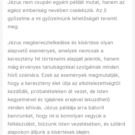
Jézus nem csupán egyéni példát mutat, hanem az
egész emberiség nevében cselekszik. Az ő
győzelme a mi győzelmünk lehetőségét teremti
meg.
Jézus megkeresztelkedése és kísértése olyan
alapvető események, amelyek nemcsak a
keresztény hit történelmi alapjait jelentik, hanem
máig érvényes tanulságokkal szolgálnak minden
hívő számára. Ezek az események megmutatják,
hogy a keresztény élet útja az elkötelezettségtől
kezdődik, próbatételeken át vezet, de Isten
kegyelmével és Igéjének erejével leküzdhető
minden kihívás. Jézus példája arra bátorít
bennünket, hogy mi is komolyan vegyük a
felkészülést, bízzunk Isten vezetésében, és szilárd
alapokon álljunk a kísértések idején.