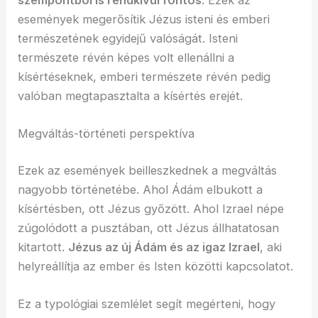
szempontból is rendkívül fontos
. Ezek az
események megerősítik Jézus isteni és emberi
természetének egyidejű valóságát. Isteni
természete révén képes volt ellenállni a
kísértéseknek, emberi természete révén pedig
valóban megtapasztalta a kísértés erejét.
Megváltás-történeti perspektíva
Ezek az események beilleszkednek a megváltás
nagyobb történetébe. Ahol Ádám elbukott a
kísértésben, ott Jézus győzött. Ahol Izrael népe
zúgolódott a pusztában, ott Jézus állhatatosan
kitartott.
Jézus az új Ádám és az igaz Izrael
, aki
helyreállítja az ember és Isten közötti kapcsolatot.
Ez a typológiai szemlélet segít megérteni, hogy