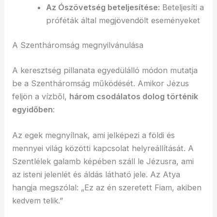
Az Ószövetség beteljesítése:
Beteljesíti a
próféták által megjövendölt eseményeket
A Szentháromság megnyilvánulása
A keresztség pillanata egyedülálló módon mutatja
be a Szentháromság működését. Amikor Jézus
feljön a vízből,
három csodálatos dolog történik
egyidőben
:
Az egek megnyílnak, ami jelképezi a földi és
mennyei világ közötti kapcsolat helyreállítását. A
Szentlélek galamb képében száll le Jézusra, ami
az isteni jelenlét és áldás látható jele. Az Atya
hangja megszólal: „Ez az én szeretett Fiam, akiben
kedvem telik.”