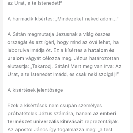
az Urat, a te Istenedet!”
A harmadik kísértés: „Mindezeket neked adom…”
A Sátán megmutatja Jézusnak a világ összes
országát és azt ígéri, hogy mind az övé lehet, ha
leborulva imádja őt. Ez a kísértés a
hatalom és
uralom
vágyát célozza meg. Jézus határozottan
elutasítja: „Takarodj, Sátán! Mert meg van írva: Az
Urat, a te Istenedet imádd, és csak neki szolgálj!”
A kísértések jelentősége
Ezek a kísértések nem csupán személyes
próbatételek Jézus számára, hanem
az emberi
természet univerzális kihívásait
reprezentálják.
Az apostol János így fogalmazza meg: „a test