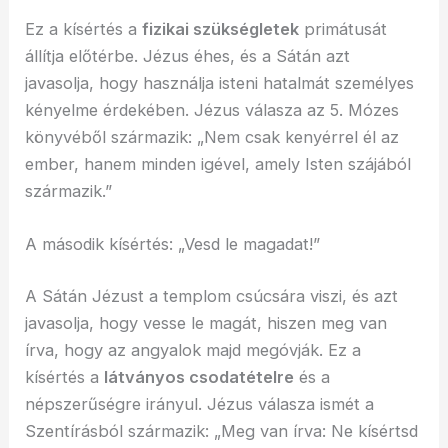
Ez a kísértés a
fizikai szükségletek
primátusát
állítja előtérbe. Jézus éhes, és a Sátán azt
javasolja, hogy használja isteni hatalmát személyes
kényelme érdekében. Jézus válasza az 5. Mózes
könyvéből származik: „Nem csak kenyérrel él az
ember, hanem minden igével, amely Isten szájából
származik.”
A második kísértés: „Vesd le magadat!”
A Sátán Jézust a templom csúcsára viszi, és azt
javasolja, hogy vesse le magát, hiszen meg van
írva, hogy az angyalok majd megóvják. Ez a
kísértés a
látványos csodatételre
és a
népszerűségre irányul. Jézus válasza ismét a
Szentírásból származik: „Meg van írva: Ne kísértsd