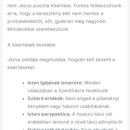
mint Jézus pusztai kísértése. Fontos felkészülnünk
arra, hogy a keresztény élet nem mentes a
próbatételektől, sőt, gyakran még nagyobb
kihívásokkal szembesülünk.
A kísértések kezelése
Jézus példája megmutatja, hogyan kell kezelni a
kísértéseket:
Isten Igéjének ismerete:
Minden
válaszában a Szentírásra hivatkozik
Szilárd értékek:
Nem enged a pillanatnyi
kényelem vagy haszon csábításának
Isteni perspektíva:
A hosszú távú cél
érdekében lemond a rövid távú előnyökről
Határozott elutasítás:
Nem alkudozik a