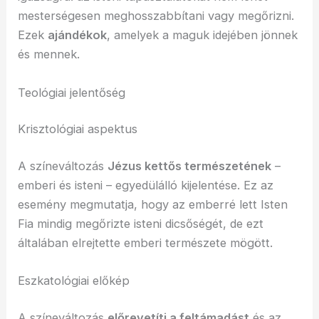
mesterségesen meghosszabbítani vagy megőrizni.
Ezek
ajándékok
, amelyek a maguk idejében jönnek
és mennek.
Teológiai jelentőség
Krisztológiai aspektus
A színeváltozás
Jézus kettős természetének
–
emberi és isteni – egyedülálló kijelentése. Ez az
esemény megmutatja, hogy az emberré lett Isten
Fia mindig megőrizte isteni dicsőségét, de ezt
általában elrejtette emberi természete mögött.
Eszkatológiai előkép
A színeváltozás
előrevetíti a feltámadást
és az