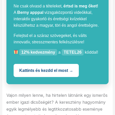
Ne csak olvasd a tételeket,
értsd is meg őket!
A
Berny apppal
vizsgaközpontú videókkal,
interaktív gyakorló és érettségi kvízekkel
készülhetsz a magyar, töri és angol érettségire.
Felejtsd el a száraz szövegeket, és válts
innovatív, stresszmentes felkészülésre!
12% kedvezmény
a
TETEL26
kóddal!
Kattints és kezdd el most →
Vajon milyen lenne, ha hirtelen látnánk egy ismerős
ember igazi dicsőségét? A keresztény hagyomány
egyik legmélyebb és legtitkozatosabb eseménye