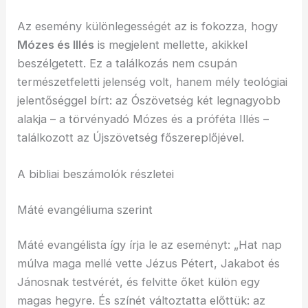
Az esemény különlegességét az is fokozza, hogy
Mózes és Illés
is megjelent mellette, akikkel
beszélgetett. Ez a találkozás nem csupán
természetfeletti jelenség volt, hanem mély teológiai
jelentőséggel bírt: az Ószövetség két legnagyobb
alakja – a törvényadó Mózes és a próféta Illés –
találkozott az Újszövetség főszereplőjével.
A bibliai beszámolók részletei
Máté evangéliuma szerint
Máté evangélista így írja le az eseményt: „Hat nap
múlva maga mellé vette Jézus Pétert, Jakabot és
Jánosnak testvérét, és felvitte őket külön egy
magas hegyre. És színét változtatta előttük: az