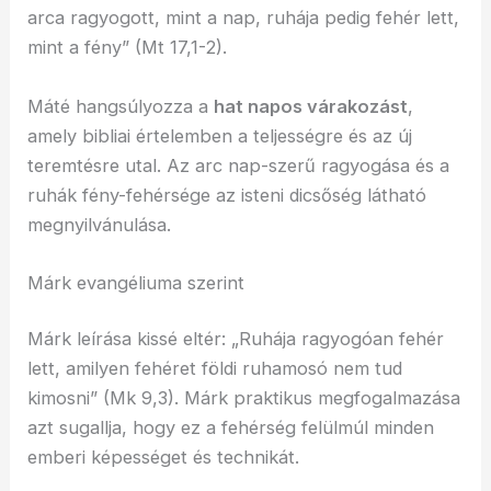
arca ragyogott, mint a nap, ruhája pedig fehér lett,
mint a fény” (Mt 17,1-2).
Máté hangsúlyozza a
hat napos várakozást
,
amely bibliai értelemben a teljességre és az új
teremtésre utal. Az arc nap-szerű ragyogása és a
ruhák fény-fehérsége az isteni dicsőség látható
megnyilvánulása.
Márk evangéliuma szerint
Márk leírása kissé eltér: „Ruhája ragyogóan fehér
lett, amilyen fehéret földi ruhamosó nem tud
kimosni” (Mk 9,3). Márk praktikus megfogalmazása
azt sugallja, hogy ez a fehérség felülmúl minden
emberi képességet és technikát.