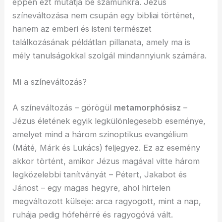
éppen ezt mutatja be számunkra. Jézus
színeváltozása nem csupán egy bibliai történet,
hanem az emberi és isteni természet
találkozásának példátlan pillanata, amely ma is
mély tanulságokkal szolgál mindannyiunk számára.
Mi a színeváltozás?
A színeváltozás – görögül
metamorphósisz
–
Jézus életének egyik legkülönlegesebb eseménye,
amelyet mind a három szinoptikus evangélium
(Máté, Márk és Lukács) feljegyez. Ez az esemény
akkor történt, amikor Jézus magával vitte három
legközelebbi tanítványát – Pétert, Jakabot és
Jánost – egy magas hegyre, ahol hirtelen
megváltozott külseje: arca ragyogott, mint a nap,
ruhája pedig hófehérré és ragyogóvá vált.