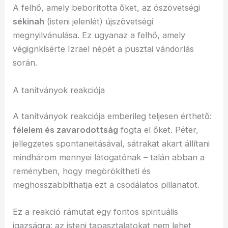
A felhő, amely beborította őket, az ószövetségi
sékinah
(isteni jelenlét) újszövetségi
megnyilvánulása. Ez ugyanaz a felhő, amely
végignkísérte Izrael népét a pusztai vándorlás
során.
A tanítványok reakciója
A tanítványok reakciója emberileg teljesen érthető:
félelem és zavarodottság
fogta el őket. Péter,
jellegzetes spontaneitásával, sátrakat akart állítani
mindhárom mennyei látogatónak – talán abban a
reményben, hogy megörökítheti és
meghosszabbíthatja ezt a csodálatos pillanatot.
Ez a reakció rámutat egy fontos spirituális
igazságra: az isteni tapasztalatokat nem lehet