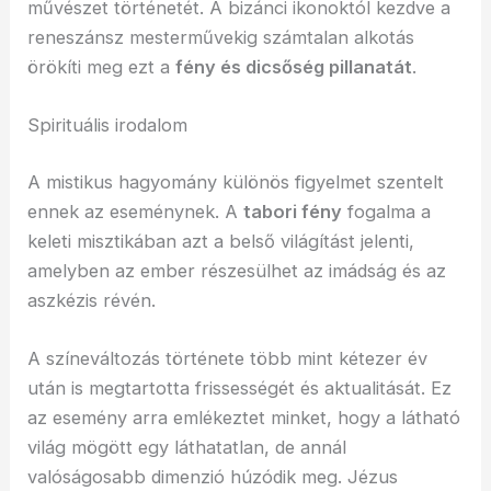
művészet történetét. A bizánci ikonoktól kezdve a
reneszánsz mesterművekig számtalan alkotás
örökíti meg ezt a
fény és dicsőség pillanatát
.
Spirituális irodalom
A mistikus hagyomány különös figyelmet szentelt
ennek az eseménynek. A
tabori fény
fogalma a
keleti misztikában azt a belső világítást jelenti,
amelyben az ember részesülhet az imádság és az
aszkézis révén.
A színeváltozás története több mint kétezer év
után is megtartotta frissességét és aktualitását. Ez
az esemény arra emlékeztet minket, hogy a látható
világ mögött egy láthatatlan, de annál
valóságosabb dimenzió húzódik meg. Jézus