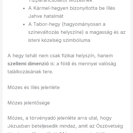
Tízparancsolatot Mózesnek
A Kármel-hegyen bizonyította be Illés
Jahve hatalmát
A Tabor-hegy (hagyományosan a
színeváltozás helyszíne) a magasság és az
isteni közelség szimbóluma
A hegy tehát nem csak fizikai helyszín, hanem
szellemi dimenzió
is: a földi és mennyei valóság
találkozásának tere.
Mózes és Illés jelenléte
Mózes jelentősége
Mózes, a törvényadó jelenléte arra utal, hogy
Jézusban beteljesedik mindaz, amit az Ószövetség