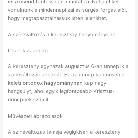
és a csend
fontosságára mutat rá. Néha el kell
vonulnunk a mindennapi zaj és sürgés-forgás elől,
hogy megtapasztalhassuk Isten jelenlétét.
A színeváltozás a keresztény hagyományban
Liturgikus ünnep
A keresztény egyházak augusztus 6-án ünneplik a
színeváltozás ünnepét. Ez az ünnep különösen a
keleti ortodox hagyományban
kap nagy
hangsúlyt, ahol egyik legfontosabb Krisztus-
ünnepnek számít.
Művészeti ábrázolások
A színeváltozás témája végigkíséri a keresztény