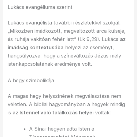
Lukács evangéliuma szerint
Lukács evangélista további részletekkel szolgál:
„Miközben imádkozott, megváltozott arca külseje,
és ruhája vakítóan fehér lett” (Lk 9,29). Lukács
az
imádság kontextusába
helyezi az eseményt,
hangsúlyozva, hogy a színeváltozás Jézus mély
istenkapcsolatának eredménye volt.
A hegy szimbolikája
A magas hegy helyszínének megválasztása nem
véletlen. A bibliai hagyományban a hegyek mindig
is
az Istennel való találkozás helyei
voltak:
A Sínai-hegyen adta Isten a