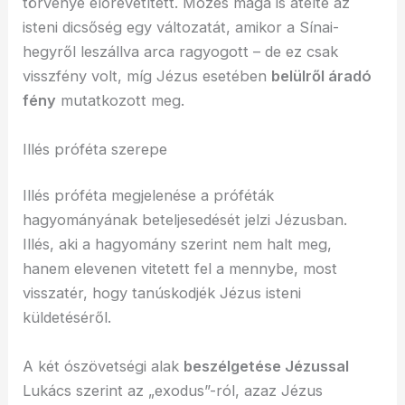
törvénye előrevetített. Mózes maga is átélte az
isteni dicsőség egy változatát, amikor a Sínai-
hegyről leszállva arca ragyogott – de ez csak
visszfény volt, míg Jézus esetében
belülről áradó
fény
mutatkozott meg.
Illés próféta szerepe
Illés próféta megjelenése a próféták
hagyományának beteljesedését jelzi Jézusban.
Illés, aki a hagyomány szerint nem halt meg,
hanem elevenen vitetett fel a mennybe, most
visszatér, hogy tanúskodjék Jézus isteni
küldetéséről.
A két ószövetségi alak
beszélgetése Jézussal
Lukács szerint az „exodus”-ról, azaz Jézus