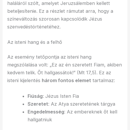
haláláról szólt, amelyet Jeruzsálemben kellett
beteljesítenie. Ez a részlet rámutat arra, hogy a
színeváltozás szorosan kapcsolódik Jézus
szenvedéstörténetéhez.
Az isteni hang és a felhő
Az esemény tetőpontja az isteni hang
megszólalása volt: „Ez az én szeretett Fiam, akiben
kedvem telik. Őt hallgassátok!” (Mt 17,5). Ez az
isteni kijelentés
három fontos elemet
tartalmaz:
Fiúság
: Jézus Isten Fia
Szeretet
: Az Atya szeretetének tárgya
Engedelmesség
: Az embereknek őt kell
hallgatniuk