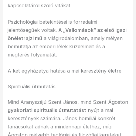
kapcsolatáról szóló vitákat.
Pszichológiai betekintései is forradalmi
jelentőségűek voltak.
A „Vallomások” az első igazi
önéletrajzi mű
a világirodalomban, amely mélyen
bemutatja az emberi lélek küzdelmeit és a
megtérés folyamatát.
A két egyházatya hatása a mai keresztény életre
Spirituális útmutatás
Mind Aranyszájú Szent János, mind Szent Ágoston
gyakorlati spirituális útmutatást
nyújt a mai
keresztények számára. János homíliái konkrét
tanácsokat adnak a mindennapi élethez, míg
Ágoston mélyebb teológiai és filozófiai kereteket