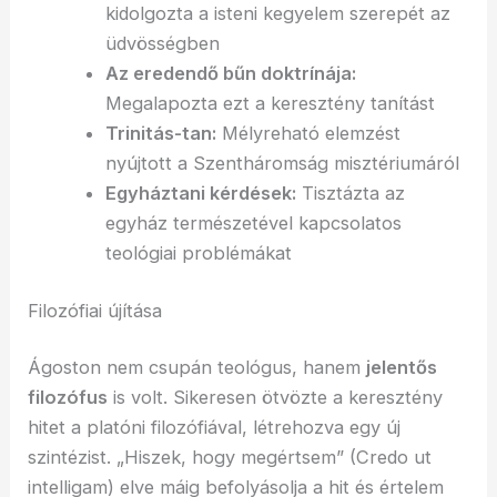
kidolgozta a isteni kegyelem szerepét az
üdvösségben
Az eredendő bűn doktrínája:
Megalapozta ezt a keresztény tanítást
Trinitás-tan:
Mélyreható elemzést
nyújtott a Szentháromság misztériumáról
Egyháztani kérdések:
Tisztázta az
egyház természetével kapcsolatos
teológiai problémákat
Filozófiai újítása
Ágoston nem csupán teológus, hanem
jelentős
filozófus
is volt. Sikeresen ötvözte a keresztény
hitet a platóni filozófiával, létrehozva egy új
szintézist. „Hiszek, hogy megértsem” (Credo ut
intelligam) elve máig befolyásolja a hit és értelem