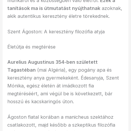
munkáról és a közösségben való életről.
Ezek a
tanítások ma is útmutatást nyújthatnak
azoknak,
akik autentikus keresztény életre törekednek.
Szent Ágoston: A keresztény filozófia atyja
Életútja és megtérése
Aurelius Augustinus 354-ben született
Tagastéban
(mai Algéria), egy pogány apa és
keresztény anya gyermekeként. Édesanyja, Szent
Mónika, egész életén át imádkozott fia
megtéréséért, ami végül be is következett, bár
hosszú és kacskaringós úton.
Ágoston fiatal korában a manicheus szektához
csatlakozott, majd később a szkeptikus filozófia