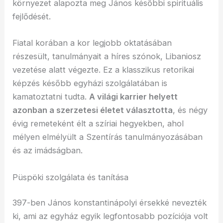
környezet alapozta meg János későbbi spirituális
fejlődését.
Fiatal korában a kor legjobb oktatásában
részesült, tanulmányait a híres szónok, Libaniosz
vezetése alatt végezte. Ez a klasszikus retorikai
képzés később egyházi szolgálatában is
kamatoztatni tudta.
A világi karrier helyett
azonban a szerzetesi életet választotta
, és négy
évig remeteként élt a szíriai hegyekben, ahol
mélyen elmélyült a Szentírás tanulmányozásában
és az imádságban.
Püspöki szolgálata és tanítása
397-ben János konstantinápolyi érsekké nevezték
ki, ami az egyház egyik legfontosabb pozíciója volt