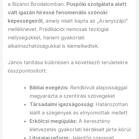
a Bizánci Birodalomban.
Püspöki szolgálata alatt
vált igazán híressé fenomenális szónoki
képességeiről
, amely miatt kapta az „Aranyszájú”
melléknevet. Prédikációi nemcsak teológiai
mélységükkel, hanem gyakorlati
alkalmazhatóságukkal is kiemelkedtek.
János tanítása különösen a következő területekre
összpontosított:
Bibliai exegézis:
Rendkívüli alapossággal
magyarázta a szentírási szövegeket
Társadalmi igazságosság:
Határozottan
kiállt a szegények és elnyomottak mellett
Erkölcsi megújulás:
A keresztény
életvezetés gyakorlati kérdéseit járta körül
Liturgiai reform:
Jelentős szerepet