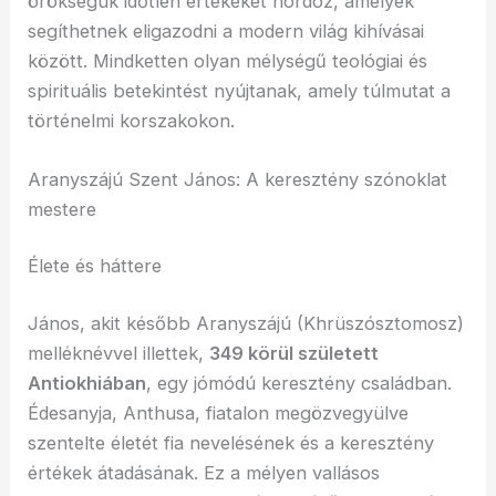
örökségük időtlen értékeket hordoz, amelyek
segíthetnek eligazodni a modern világ kihívásai
között. Mindketten olyan mélységű teológiai és
spirituális betekintést nyújtanak, amely túlmutat a
történelmi korszakokon.
Aranyszájú Szent János: A keresztény szónoklat
mestere
Élete és háttere
János, akit később Aranyszájú (Khrüszósztomosz)
melléknévvel illettek,
349 körül született
Antiokhiában
, egy jómódú keresztény családban.
Édesanyja, Anthusa, fiatalon megözvegyülve
szentelte életét fia nevelésének és a keresztény
értékek átadásának. Ez a mélyen vallásos