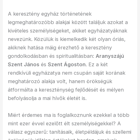
A keresztény egyház történetének
legmeghatározóbb alakjai között találjuk azokat a
kivételes személyiségeket, akiket egyházatyáknak
nevezünk. Közülük is kiemelkedik két olyan óriás,
akiknek hatása máig érezhető a keresztény
gondolkodásban és spiritualitásban:
Aranyszájú
Szent János
és
Szent Ágoston
. Ez a két
rendkívüli egyházatya nem csupán saját korának
meghatározó alakja volt, hanem örökségük
átformálta a kereszténység fejlődését és mélyen
befolyásolja a mai hívők életét is.
Miért érdemes ma is foglalkoznunk ezekkel a több
mint ezer évvel ezelőtt élt személyiségekkel? A
válasz egyszerű: tanításaik, életpéldájuk és szellemi