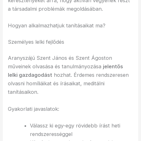
keresztényeket arra, hogy aktívan vegyenek részt
a társadalmi problémák megoldásában.
Hogyan alkalmazhatjuk tanításaikat ma?
Személyes lelki fejlődés
Aranyszájú Szent János és Szent Ágoston
műveinek olvasása és tanulmányozása
jelentős
lelki gazdagodást
hozhat. Érdemes rendszeresen
olvasni homíliáikat és írásaikat, meditálni
tanításaikon.
Gyakorlati javaslatok:
Válassz ki egy-egy rövidebb írást heti
rendszerességgel