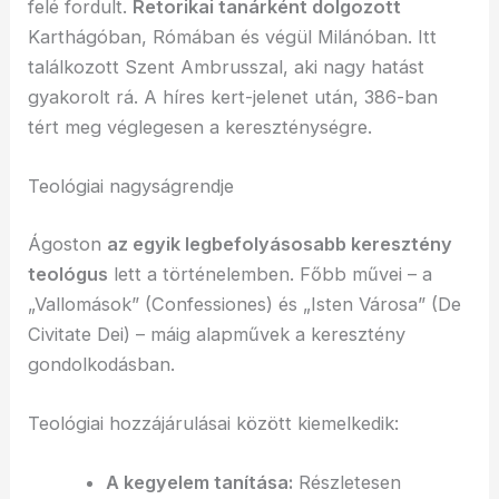
felé fordult.
Retorikai tanárként dolgozott
Karthágóban, Rómában és végül Milánóban. Itt
találkozott Szent Ambrusszal, aki nagy hatást
gyakorolt rá. A híres kert-jelenet után, 386-ban
tért meg véglegesen a kereszténységre.
Teológiai nagyságrendje
Ágoston
az egyik legbefolyásosabb keresztény
teológus
lett a történelemben. Főbb művei – a
„Vallomások” (Confessiones) és „Isten Városa” (De
Civitate Dei) – máig alapművek a keresztény
gondolkodásban.
Teológiai hozzájárulásai között kiemelkedik:
A kegyelem tanítása:
Részletesen