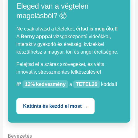
Eleged van a végtelen
magolásból? 🤯
Ne csak olvasd a tételeket,
értsd is meg őket!
A
Berny apppal
vizsgaközpontú videókkal,
interaktív gyakorló és érettségi kvízekkel
készülhetsz a magyar, töri és angol érettségire.
Felejtsd el a száraz szövegeket, és válts
innovatív, stresszmentes felkészülésre!
🎁
12% kedvezmény
a
TETEL26
kóddal!
Kattints és kezdd el most →
Bevezetés