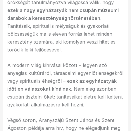
örökségét tanulmányozva világossá válik, hogy
ezek a nagy egyházatyák nem csupán múzeumi
darabok a kereszténység történetében
.
Tanításaik, spirituális mélyságuk és gyakorlati
bölcsességük ma is eleven forrás lehet minden
keresztény számára, aki komolyan veszi hitét és
törődik lelki fejlődésével.
A modern világ kihívásai között – legyen szó
anyagias kultúráról, társadalmi egyenlőtlenségekről
vagy spirituális éhségről –
ezek az egyházatyák
időtlen válaszokat kínálnak
. Nem elég azonban
csupán tisztelni őket; tanításaikat életre kell kelteni,
gyakorlati alkalmazásra kell hozni.
Végső soron, Aranyszájú Szent János és Szent
Ágoston példája arra hív, hogy ne elégedjünk meg