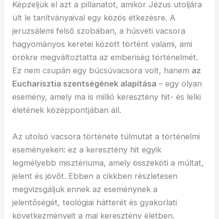
Képzeljük el azt a pillanatot, amikor Jézus utoljára
ült le tanítványaival egy közös étkezésre. A
jeruzsálemi felső szobában, a húsvéti vacsora
hagyományos keretei között történt valami, ami
örökre megváltoztatta az emberiség történelmét.
Ez nem csupán egy búcsúvacsora volt, hanem
az
Eucharisztia szentségének alapítása
– egy olyan
esemény, amely ma is millió keresztény hit- és lelki
életének középpontjában áll.
Az utolsó vacsora története túlmutat a történelmi
eseményeken: ez a keresztény hit egyik
legmélyebb misztériuma, amely összeköti a múltat,
jelent és jövőt. Ebben a cikkben részletesen
megvizsgáljuk ennek az eseménynek a
jelentőségét, teológiai hátterét és gyakorlati
következményeit a mai keresztény életben.