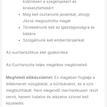
különösen a szegényekért és
kirekesztettekért
Meg kell osztanunk javainkat, ahogy
Jézus megosztotta magát
Törekednünk kell az igazságosságra és
békére
Szolgálnunk kell embertársainkat
Az eucharisztikus élet gyakorlása
Az Eucharisztia teljes megélése megköveteli:
Megfelelő előkészületet:
Ez magában foglalja a
lelkiismeret-vizsgálatát, a bűnbánatot, és a szív
megtisztítását. Nem elegendő mechanikusan részt
venni, hanem tudatos és alázatos szívvel kell
közeledni.