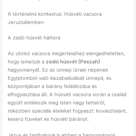
A történelmi kontextus: Húsvéti vacsora
Jeruzsálemben
A zsidó húsvét háttere
Az utolsó vacsora megértéséhez elengedhetetlen,
hogy ismerjük a
zsidó húsvét (Peszah)
hagyományát. Ez az ünnep Izrael népének
Egyiptomból való kiszabadulását ünnepli, és
központjában a bárány feláldozása és
elfogyasztása áll. A húsvéti vacsora során a család
együtt emlékszik meg Isten nagy tetteiről,
miközben speciális ételeket fogyaszt: kovásztalant,
keserű füveket és húsvéti bárányt.
Jézus és tanítványai is ebben a hagyományos