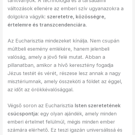
tanítványok. A technológia és a társadalmi
változások ellenére az emberi szív ugyanazokra a
dolgokra vágyik:
szeretetre, közösségre,
értelemre és transzcendenciára
.
Az Eucharisztia mindezeket kínálja. Nem csupán
múltbeli esemény emlékére, hanem jelenbeli
valóság, amely a jövő felé mutat. Abban a
pillanatban, amikor a hívő keresztény fogadja
Jézus testét és vérét, részese lesz annak a nagy
misztériumnak, amely összeköti a földet az éggel,
az időt az örökkévalósággal.
Végső soron az Eucharisztia
Isten szeretetének
csúcspontja
: egy olyan ajándék, amely minden
emberi értelmet felülmúl, mégis minden ember
számára elérhető. Ez teszi igazán universálissá és