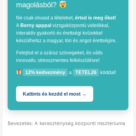
magolásból?
Ne csak olvasd a tételeket,
értsd is meg őket!
A
Berny apppal
vizsgaközpontú videókkal,
interaktív gyakorló és érettségi kvízekkel
készülhetsz a magyar, töri és angol érettségire.
Felejtsd el a száraz szövegeket, és válts
innovatív, stresszmentes felkészülésre!
12% kedvezmény
a
TETEL26
kóddal!
Kattints és kezdd el most →
Bevezetés: A kereszténység központi misztériuma