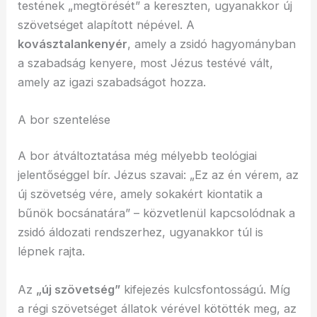
testének „megtörését” a kereszten, ugyanakkor új
szövetséget alapított népével. A
kovásztalankenyér
, amely a zsidó hagyományban
a szabadság kenyere, most Jézus testévé vált,
amely az igazi szabadságot hozza.
A bor szentelése
A bor átváltoztatása még mélyebb teológiai
jelentőséggel bír. Jézus szavai: „Ez az én vérem, az
új szövetség vére, amely sokakért kiontatik a
bűnök bocsánatára” – közvetlenül kapcsolódnak a
zsidó áldozati rendszerhez, ugyanakkor túl is
lépnek rajta.
Az
„új szövetség”
kifejezés kulcsfontosságú. Míg
a régi szövetséget állatok vérével kötötték meg, az