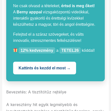
Ne csak olvasd a tételeket,
értsd is meg őket!
A
Berny apppal
vizsgaközpontú videókkal,
interaktív gyakorló és érettségi kvízekkel
készülhetsz a magyar, töri és angol érettségire.
Felejtsd el a száraz szövegeket, és válts
innovatív, stresszmentes felkészülésre!
12% kedvezmény
a
TETEL26
kóddal!
Kattints és kezdd el most →
Bevezetés: A tisztítótűz rejtélye
A keresztény hit egyik legmélyebb és