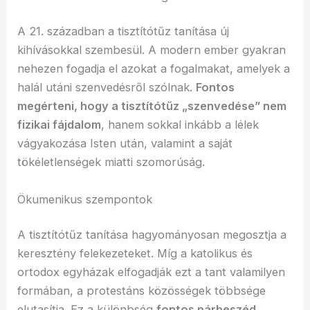
A 21. században a tisztítótűz tanítása új
kihívásokkal szembesül. A modern ember gyakran
nehezen fogadja el azokat a fogalmakat, amelyek a
halál utáni szenvedésről szólnak.
Fontos
megérteni, hogy a tisztítótűz „szenvedése” nem
fizikai fájdalom
, hanem sokkal inkább a lélek
vágyakozása Isten után, valamint a saját
tökéletlenségek miatti szomorúság.
Ökumenikus szempontok
A tisztítótűz tanítása hagyományosan megosztja a
keresztény felekezeteket. Míg a katolikus és
ortodox egyházak elfogadják ezt a tant valamilyen
formában, a protestáns közösségek többsége
elutasítja. Ez a különbség
fontos párbeszéd