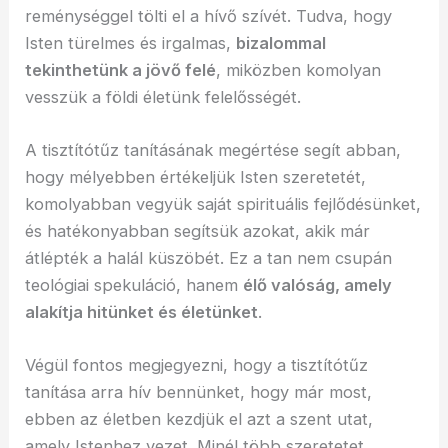
reménységgel tölti el a hívő szívét. Tudva, hogy
Isten türelmes és irgalmas,
bizalommal
tekinthetünk a jövő felé
, miközben komolyan
vesszük a földi életünk felelősségét.
A tisztítótűz tanításának megértése segít abban,
hogy mélyebben értékeljük Isten szeretetét,
komolyabban vegyük saját spirituális fejlődésünket,
és hatékonyabban segítsük azokat, akik már
átlépték a halál küszöbét. Ez a tan nem csupán
teológiai spekuláció, hanem
élő valóság, amely
alakítja hitünket és életünket
.
Végül fontos megjegyezni, hogy a tisztítótűz
tanítása arra hív bennünket, hogy már most,
ebben az életben kezdjük el azt a szent utat,
amely Istenhez vezet. Minél több szeretetet,