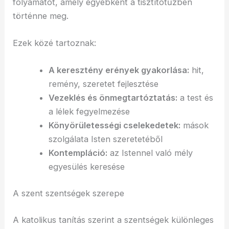
folyamatot, amely egyébként a tisztítótűzben
történne meg.
Ezek közé tartoznak:
A keresztény erények gyakorlása:
hit,
remény, szeretet fejlesztése
Vezeklés és önmegtartóztatás:
a test és
a lélek fegyelmezése
Könyörületességi cselekedetek:
mások
szolgálata Isten szeretetéből
Kontempláció:
az Istennel való mély
egyesülés keresése
A szent szentségek szerepe
A katolikus tanítás szerint a szentségek különleges