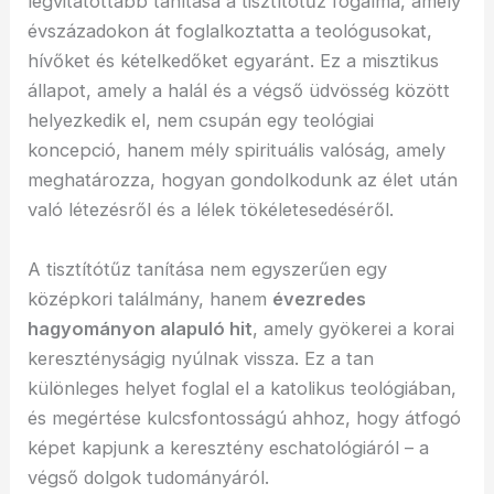
legvitatottabb tanítása a tisztítótűz fogalma, amely
évszázadokon át foglalkoztatta a teológusokat,
hívőket és kételkedőket egyaránt. Ez a misztikus
állapot, amely a halál és a végső üdvösség között
helyezkedik el, nem csupán egy teológiai
koncepció, hanem mély spirituális valóság, amely
meghatározza, hogyan gondolkodunk az élet után
való létezésről és a lélek tökéletesedéséről.
A tisztítótűz tanítása nem egyszerűen egy
középkori találmány, hanem
évezredes
hagyományon alapuló hit
, amely gyökerei a korai
keresztényságig nyúlnak vissza. Ez a tan
különleges helyet foglal el a katolikus teológiában,
és megértése kulcsfontosságú ahhoz, hogy átfogó
képet kapjunk a keresztény eschatológiáról – a
végső dolgok tudományáról.