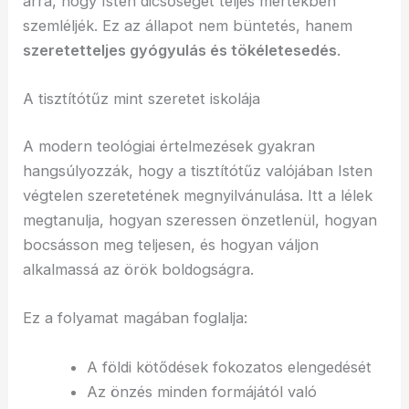
arra, hogy Isten dicsőségét teljes mértékben
szemléljék. Ez az állapot nem büntetés, hanem
szeretetteljes gyógyulás és tökéletesedés
.
A tisztítótűz mint szeretet iskolája
A modern teológiai értelmezések gyakran
hangsúlyozzák, hogy a tisztítótűz valójában Isten
végtelen szeretetének megnyilvánulása. Itt a lélek
megtanulja, hogyan szeressen önzetlenül, hogyan
bocsásson meg teljesen, és hogyan váljon
alkalmassá az örök boldogságra.
Ez a folyamat magában foglalja:
A földi kötődések fokozatos elengedését
Az önzés minden formájától való