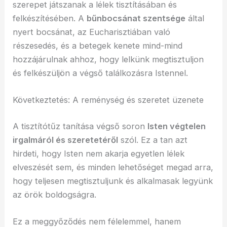
szerepet játszanak a lélek tisztításában és
felkészítésében. A
bűnbocsánat szentsége
által
nyert bocsánat, az Eucharisztiában való
részesedés, és a betegek kenete mind-mind
hozzájárulnak ahhoz, hogy lelkünk megtisztuljon
és felkészüljön a végső találkozásra Istennel.
Következtetés: A reménység és szeretet üzenete
A tisztítótűz tanítása végső soron
Isten végtelen
irgalmáról és szeretetéről
szól. Ez a tan azt
hirdeti, hogy Isten nem akarja egyetlen lélek
elveszését sem, és minden lehetőséget megad arra,
hogy teljesen megtisztuljunk és alkalmasak legyünk
az örök boldogságra.
Ez a meggyőződés nem félelemmel, hanem