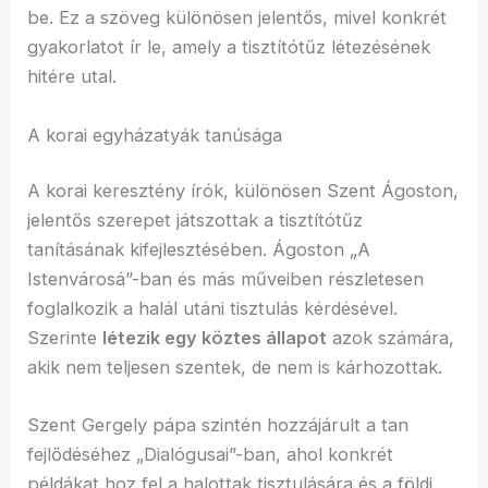
be. Ez a szöveg különösen jelentős, mivel konkrét
gyakorlatot ír le, amely a tisztítótűz létezésének
hitére utal.
A korai egyházatyák tanúsága
A korai keresztény írók, különösen Szent Ágoston,
jelentős szerepet játszottak a tisztítótűz
tanításának kifejlesztésében. Ágoston „A
Istenvárosá”-ban és más műveiben részletesen
foglalkozik a halál utáni tisztulás kérdésével.
Szerinte
létezik egy köztes állapot
azok számára,
akik nem teljesen szentek, de nem is kárhozottak.
Szent Gergely pápa szintén hozzájárult a tan
fejlődéséhez „Dialógusai”-ban, ahol konkrét
példákat hoz fel a halottak tisztulására és a földi