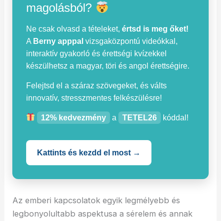
magolásból?
Ne csak olvasd a tételeket,
értsd is meg őket!
A
Berny apppal
vizsgaközpontú videókkal,
interaktív gyakorló és érettségi kvízekkel
készülhetsz a magyar, töri és angol érettségire.
Felejtsd el a száraz szövegeket, és válts
innovatív, stresszmentes felkészülésre!
12% kedvezmény
a
TETEL26
kóddal!
Kattints és kezdd el most →
Az emberi kapcsolatok egyik legmélyebb és
legbonyolultabb aspektusa a sérelem és annak