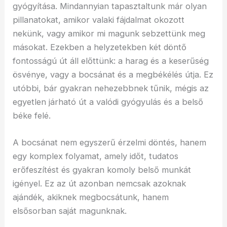
gyógyítása. Mindannyian tapasztaltunk már olyan
pillanatokat, amikor valaki fájdalmat okozott
nekünk, vagy amikor mi magunk sebzettünk meg
másokat. Ezekben a helyzetekben két döntő
fontosságú út áll előttünk: a harag és a keserűség
ösvénye, vagy a bocsánat és a megbékélés útja. Ez
utóbbi, bár gyakran nehezebbnek tűnik, mégis az
egyetlen járható út a valódi gyógyulás és a belső
béke felé.
A bocsánat nem egyszerű érzelmi döntés, hanem
egy komplex folyamat, amely időt, tudatos
erőfeszítést és gyakran komoly belső munkát
igényel. Ez az út azonban nemcsak azoknak
ajándék, akiknek megbocsátunk, hanem
elsősorban saját magunknak.