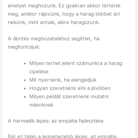
amelyet meghozunk. Ez gyakran akkor történik
meg, amikor rájövünk, hogy a harag többet árt
nekünk, mint annak, akire haragszunk.
A döntés meghozatalához segíthet, ha
megfontoljuk:
Milyen terhet jelent számunkra a harag
cipelése
Mit nyernénk, ha elengedjük
Hogyan szeretnénk élni a jövőben
Milyen példát szeretnénk mutatni
másoknak
A harmadik lépés: az empátia fejlesztése
Bár ez talán a legnehezebb lépés, az empátia