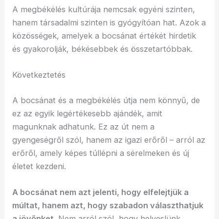
A megbékélés kultúrája nemcsak egyéni szinten,
hanem társadalmi szinten is gyógyítóan hat. Azok a
közösségek, amelyek a bocsánat értékét hirdetik
és gyakorolják, békésebbek és összetartóbbak.
Következtetés
A bocsánat és a megbékélés útja nem könnyű, de
ez az egyik legértékesebb ajándék, amit
magunknak adhatunk. Ez az út nem a
gyengeségről szól, hanem az igazi erőről – arról az
erőről, amely képes túllépni a sérelmeken és új
életet kezdeni.
A bocsánat nem azt jelenti, hogy elfelejtjük a
múltat, hanem azt, hogy szabadon választhatjuk
a jövőnket.
Nem arról szól, hogy helyeslünk