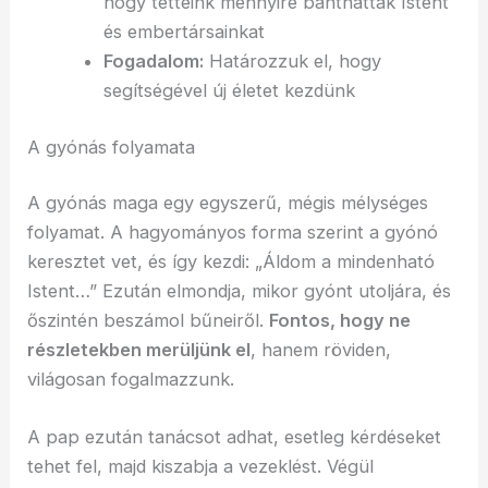
hogy tetteink mennyire bánthatták Istent
és embertársainkat
Fogadalom:
Határozzuk el, hogy
segítségével új életet kezdünk
A gyónás folyamata
A gyónás maga egy egyszerű, mégis mélységes
folyamat. A hagyományos forma szerint a gyónó
keresztet vet, és így kezdi: „Áldom a mindenható
Istent…” Ezután elmondja, mikor gyónt utoljára, és
őszintén beszámol bűneiről.
Fontos, hogy ne
részletekben merüljünk el
, hanem röviden,
világosan fogalmazzunk.
A pap ezután tanácsot adhat, esetleg kérdéseket
tehet fel, majd kiszabja a vezeklést. Végül