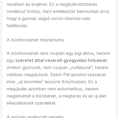
nevében és erejével. Ez a megkülönböztetés
rendkívül fontos, mert emlékeztet bennünket arra,
hogy a gyónás végső soron Istennel való
találkozás.
A bűnbocsánat misztériuma
A bűnbocsánat nem csupán egy jogi aktus, hanem
egy
szeretet által vezérelt gyógyulási folyamat
.
Amikor gyónunk, nem csupán „nullázunk”, hanem
valóban megújulunk. Szent Pál apostol szavaival
élve: „új teremtés” leszünk Krisztusban. Ez a
megújulás azonban nem automatikus, hanem
megköveteli a bűnbánat, a megtérés és az új élet
elkezdésének szándékát.
A gyónás gyakorlati menete