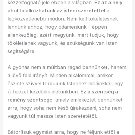
kézzelfogható jele ebben a világban.
Ez az a hely,
ahol találkozhatunk az isteni szeretettel
a
legközvetlenebb módon. Nem kell tökéletesnek
lennünk ahhoz, hogy odamenjünk – éppen
ellenkezőleg, azért megyünk, mert tudjuk, hogy
tökéletlenek vagyunk, és szükségünk van Isten
segítségére.
A gyónás nem a múltban ragad bennünket, hanem
a jövő felé irányít. Minden alkalommal, amikor
őszinte szívvel fordulunk Istenhez hibáinkkal, egy
új fejezet kezdődik életünkben.
Ez a szentség a
remény szentsége
, amely emlékeztet bennünket
arra, hogy soha nem késő újrakezdeni, soha nem
vagyunk túl messze Isten szeretetétől.
Bátorítsuk egymást arra, hogy ne féljünk ettől a