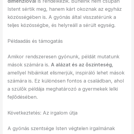
dimenzióval
is rendelkezik. Bűneink nem csupán
Istent sértik meg, hanem kárt okoznak az egyház
közösségében is. A gyónás által visszatérünk a
teljes közösségbe, és helyreáll a sérült egység.
Példaadás és támogatás
Amikor rendszeresen gyónunk, példát mutatunk
mások számára is.
A alázat és az őszinteség
,
amellyel hibáinkat elismerjük, inspiráló lehet mások
számára is. Ez különösen fontos a családban, ahol
a szülők példája meghatározó a gyermekek lelki
fejlődésében.
Következtetés: Az irgalom útja
A gyónás szentsége Isten végtelen irgalmának