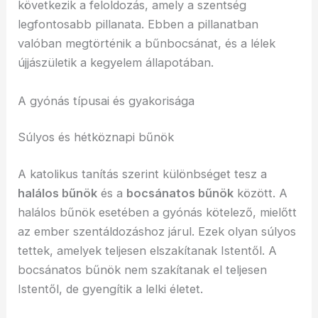
következik a feloldozás, amely a szentség
legfontosabb pillanata. Ebben a pillanatban
valóban megtörténik a bűnbocsánat, és a lélek
újjászületik a kegyelem állapotában.
A gyónás típusai és gyakorisága
Súlyos és hétköznapi bűnök
A katolikus tanítás szerint különbséget tesz a
halálos bűnök
és a
bocsánatos bűnök
között. A
halálos bűnök esetében a gyónás kötelező, mielőtt
az ember szentáldozáshoz járul. Ezek olyan súlyos
tettek, amelyek teljesen elszakítanak Istentől. A
bocsánatos bűnök nem szakítanak el teljesen
Istentől, de gyengítik a lelki életet.