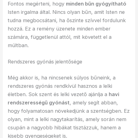
Fontos megérteni, hogy
minden bűn gyógyítható
Isten irgalma által. Nincs olyan bűn, amit Isten ne
tudna megbocsátani, ha őszinte szívvel fordulunk
hozzá. Ez a remény üzenete minden ember
számára, függetlenül attól, mit követett el a
múltban.
Rendszeres gyónás jelentősége
Még akkor is, ha nincsenek súlyos bűneink, a
rendszeres gyónás rendkívül hasznos a lelki
életben. Sok szent és lelki vezető ajánlja a
havi
rendszerességű gyónást
, amely segít abban,
hogy folyamatosan növekedjünk a szentségben. Ez
olyan, mint a lelki nagytakarítás, amely során nem
csupán a nagyobb hibákat tisztázzuk, hanem a
kisebb gyengeségeket is.