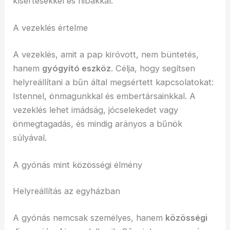
kísértésekkel és hibákkal.
A vezeklés értelme
A vezeklés, amit a pap kiróvott, nem büntetés,
hanem
gyógyító eszköz
. Célja, hogy segítsen
helyreállítani a bűn által megsértett kapcsolatokat:
Istennel, önmagunkkal és embertársainkkal. A
vezeklés lehet imádság, jócselekedet vagy
önmegtagadás, és mindig arányos a bűnök
súlyával.
A gyónás mint közösségi élmény
Helyreállítás az egyházban
A gyónás nemcsak személyes, hanem
közösségi