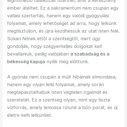
legintimebb találkozás Istennel, amit a keresztény
ember átélhet. Ez a sakramentum nem csupán egy
vallási szertartás, hanem egy valódi gyógyulási
folyamat, amely lehetőséget ad arra, hogy lelkünk
megtisztuljon, és újra kezdhessük az utat Isten felé.
Sokan félnek ettől a szentségtől, mert úgy
gondolják, hogy szégyenteljes dolgokat kell
bevallaniuk, pedig valójában
a szabadság és a
békesség kapuja
nyílik meg előttünk.
A gyónás nem csupán a múlt hibáinak elmondása,
hanem egy olyan lelki folyamat, amely során
megtapasztalhatjuk Isten végtelen irgalmát és
szeretetét. Ez a szentség olyan, mint egy tiszta
vízforrás, amely lemossa rólunk a bűn porát, és új
életre kelti lelkünket.