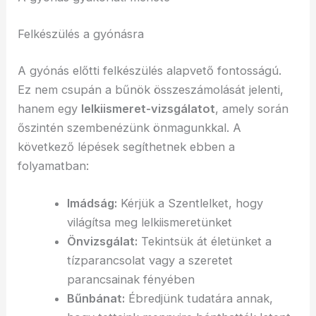
Felkészülés a gyónásra
A gyónás előtti felkészülés alapvető fontosságú.
Ez nem csupán a bűnök összeszámolását jelenti,
hanem egy
lelkiismeret-vizsgálatot
, amely során
őszintén szembenézünk önmagunkkal. A
következő lépések segíthetnek ebben a
folyamatban:
Imádság:
Kérjük a Szentlelket, hogy
világítsa meg lelkiismeretünket
Önvizsgálat:
Tekintsük át életünket a
tízparancsolat vagy a szeretet
parancsainak fényében
Bűnbánat:
Ébredjünk tudatára annak,