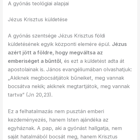
A gyónás teológiai alapjai
Jézus Krisztus küldetése
A gyónás szentsége Jézus Krisztus földi
küldetésének egyik központi elemére épül.
Jézus
azért jött a földre, hogy megváltsa az
emberiséget a bűntől
, és ezt a küldetést adta át
apostolainak is. János evangéliumában olvashatjuk:
„Akiknek megbocsátjátok bűneiket, meg vannak
bocsátva nekik; akiknek megtartjátok, meg vannak
tartva” (Jn 20,23).
Ez a felhatalmazás nem pusztán emberi
kezdeményezés, hanem Isten ajándéka az
egyháznak. A pap, aki a gyónást hallgatja, nem
saját hatalmából bocsát meg, hanem Krisztus