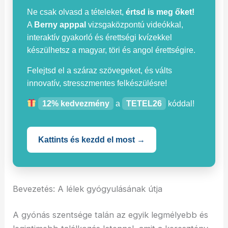
Ne csak olvasd a tételeket,
értsd is meg őket!
A
Berny apppal
vizsgaközpontú videókkal,
interaktív gyakorló és érettségi kvízekkel
készülhetsz a magyar, töri és angol érettségire.
Felejtsd el a száraz szövegeket, és válts
innovatív, stresszmentes felkészülésre!
12% kedvezmény
a
TETEL26
kóddal!
Kattints és kezdd el most →
Bevezetés: A lélek gyógyulásának útja
A gyónás szentsége talán az egyik legmélyebb és