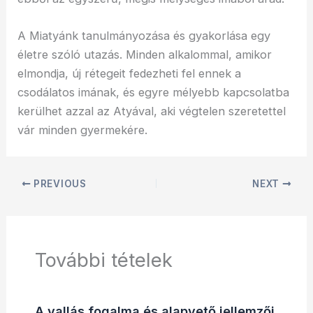
A Miatyánk tanulmányozása és gyakorlása egy
életre szóló utazás. Minden alkalommal, amikor
elmondja, új rétegeit fedezheti fel ennek a
csodálatos imának, és egyre mélyebb kapcsolatba
kerülhet azzal az Atyával, aki végtelen szeretettel
vár minden gyermekére.
PREVIOUS
NEXT
További tételek
A vallás fogalma és alapvető jellemzői