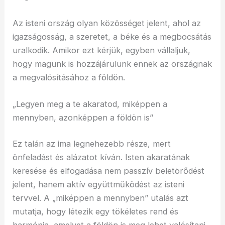
Az isteni ország olyan közösséget jelent, ahol az
igazságosság, a szeretet, a béke és a megbocsátás
uralkodik. Amikor ezt kérjük, egyben vállaljuk,
hogy magunk is hozzájárulunk ennek az országnak
a megvalósításához a földön.
„Legyen meg a te akaratod, miképpen a
mennyben, azonképpen a földön is”
Ez talán az ima legnehezebb része, mert
önfeladást és alázatot kíván. Isten akaratának
keresése és elfogadása nem passzív beletörődést
jelent, hanem aktív együttműködést az isteni
tervvel. A „miképpen a mennyben” utalás azt
mutatja, hogy létezik egy tökéletes rend és
harmónia, amelyet a földön is meg lehet valósítani.