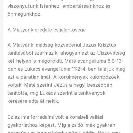
viszonyuljunk Istenhez, embertársainkhoz és
önmagunkhoz.
A Miatyánk eredete és jelentősége
A Miatyánk imádság közvetlenül Jézus Krisztus
tanításából származik, ahogyan azt az Újszövetség
két helyen is megörökíti. Máté evangéliuma 6:9-13-
ban és Lukács evangéliuma 11:2-4-ben találjuk meg
ezt a páratlan imát. A körülmények különbözőek
voltak: Máté szerint Jézus a hegyi beszédben
tanította, míg Lukács szerint a tanítványok
kérésére adta át nekik.
Ez az ima forradalmi volt a korabeli vallási
gyakorlathoz képest. Míg a zsidó imák gyakran
hosszúak és bonyolultak voltak, addig Jézus egy