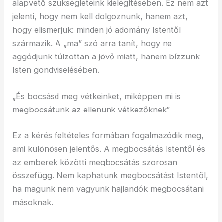
alapvető szükségleteink kielégítésében. Ez nem azt
jelenti, hogy nem kell dolgoznunk, hanem azt,
hogy elismerjük: minden jó adomány Istentől
származik. A „ma” szó arra tanít, hogy ne
aggódjunk túlzottan a jövő miatt, hanem bízzunk
Isten gondviselésében.
„És bocsásd meg vétkeinket, miképpen mi is
megbocsátunk az ellenünk vétkezőknek”
Ez a kérés feltételes formában fogalmazódik meg,
ami különösen jelentős. A megbocsátás Istentől és
az emberek közötti megbocsátás szorosan
összefügg. Nem kaphatunk megbocsátást Istentől,
ha magunk nem vagyunk hajlandók megbocsátani
másoknak.