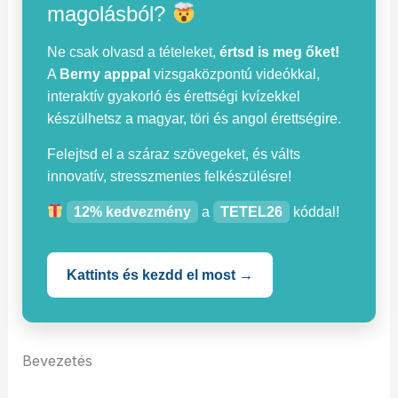
magolásból?
Ne csak olvasd a tételeket,
értsd is meg őket!
A
Berny apppal
vizsgaközpontú videókkal,
interaktív gyakorló és érettségi kvízekkel
készülhetsz a magyar, töri és angol érettségire.
Felejtsd el a száraz szövegeket, és válts
innovatív, stresszmentes felkészülésre!
12% kedvezmény
a
TETEL26
kóddal!
Kattints és kezdd el most →
Bevezetés