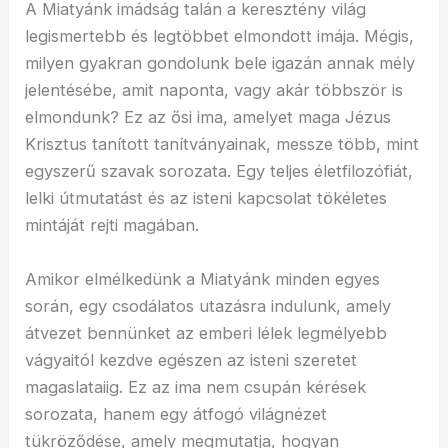
A Miatyánk imádság talán a keresztény világ
legismertebb és legtöbbet elmondott imája. Mégis,
milyen gyakran gondolunk bele igazán annak mély
jelentésébe, amit naponta, vagy akár többször is
elmondunk? Ez az ősi ima, amelyet maga Jézus
Krisztus tanított tanítványainak, messze több, mint
egyszerű szavak sorozata. Egy teljes életfilozófiát,
lelki útmutatást és az isteni kapcsolat tökéletes
mintáját rejti magában.
Amikor elmélkedünk a Miatyánk minden egyes
során, egy csodálatos utazásra indulunk, amely
átvezet bennünket az emberi lélek legmélyebb
vágyaitól kezdve egészen az isteni szeretet
magaslataiig. Ez az ima nem csupán kérések
sorozata, hanem egy átfogó világnézet
tükröződése, amely megmutatja, hogyan