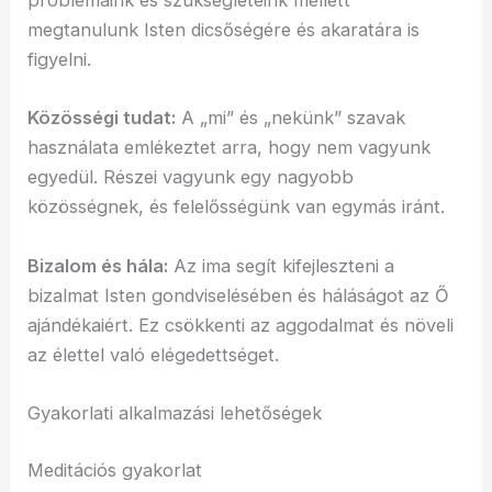
problémáink és szükségleteink mellett
megtanulunk Isten dicsőségére és akaratára is
figyelni.
Közösségi tudat:
A „mi” és „nekünk” szavak
használata emlékeztet arra, hogy nem vagyunk
egyedül. Részei vagyunk egy nagyobb
közösségnek, és felelősségünk van egymás iránt.
Bizalom és hála:
Az ima segít kifejleszteni a
bizalmat Isten gondviselésében és háláságot az Ő
ajándékaiért. Ez csökkenti az aggodalmat és növeli
az élettel való elégedettséget.
Gyakorlati alkalmazási lehetőségek
Meditációs gyakorlat