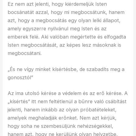
Ez nem azt jelenti, hogy kiérdemeljük Isten
bocsánatát azzal, hogy mi megbocsátunk, hanem
azt, hogy a megbocsátás egy olyan lelki állapot,
amely egyszerre nyilvánul meg Isten és az
emberek felé. Aki valóban megértette és elfogadta
Isten megbocsátását, az képes lesz másoknak is
megbocsátani.
„És ne vígy minket kísértésbe, de szabadíts meg a
gonosztól”
Az ima utolsó kérése a védelem és az erő kérése. A
„kísértés” itt nem feltétlenül a bűnre való csábítást
jelenti, hanem inkább az olyan próbatételeket,
amelyek meghaladják erőnket. Nem azt kérjük,
hogy soha ne szembesüljünk nehézségekkel,
hanem azt, hogy ne kerüljünk olyan helyzetbe,