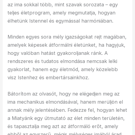
az ima sokkal több, mint szavak sorozata – egy
teljes életprogram, amely megmutatja, hogyan
élhetünk Istennel és egymással harmóniában.
Minden egyes sora mély igazságokat rejt magában,
amelyek képesek átformálni életünket, ha hagyjuk,
hogy valóban hatást gyakoroljanak ránk. A
rendszeres és tudatos elmondása nemcsak lelki
gyakorlat, hanem egy életmód, amely közelebb
visz Istenhez és embertársainkhoz.
Bátorítom az olvasót, hogy ne elégedjen meg az
ima mechanikus elmondásával, hanem merüljön el
annak mély jelentésében. Fedezze fel, hogyan lehet
a Miatyánk egy útmutató az élet minden területén,
és tapasztalja meg azt az átformáló erőt, amely
ebből az egyszerű, mégis mélységes imából árad.