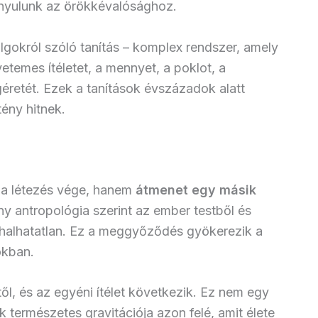
zonyulunk az örökkévalósághoz.
lgokról szóló tanítás – komplex rendszer, amely
temes ítéletet, a mennyet, a poklot, a
ígéretét. Ezek a tanítások évszázadok alatt
tény hitnek.
m a létezés vége, hanem
átmenet egy másik
 antropológia szerint az ember testből és
lek halhatatlan. Ez a meggyőződés gyökerezik a
okban.
sttől, és az egyéni ítélet következik. Ez nem egy
 természetes gravitációja azon felé, amit élete