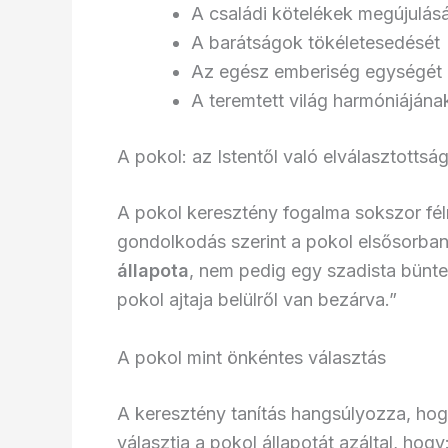
A családi kötelékek megújulásá
A barátságok tökéletesedését
Az egész emberiség egységét 
A teremtett világ harmóniájának
A pokol: az Istentől való elválasztottsá
A pokol keresztény fogalma sokszor fél
gondolkodás szerint a pokol elsősorba
állapota
, nem pedig egy szadista bünte
pokol ajtaja belülről van bezárva.”
A pokol mint önkéntes választás
A keresztény tanítás hangsúlyozza, hog
választja a pokol állapotát azáltal, hogy