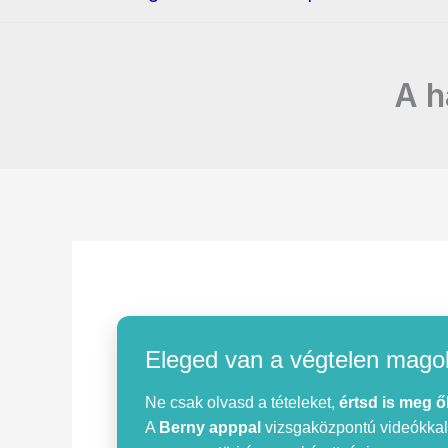
A h
Eleged van a végtelen mago
Ne csak olvasd a tételeket,
értsd is meg ő
A
Berny apppal
vizsgaközpontú videókkal, 