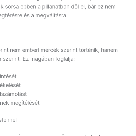
k sorsa ebben a pillanatban dől el, bár ez nem
egtérésre és a megváltásra.
erint nem emberi mércék szerint történik, hanem
 szerint. Ez magában foglalja:
intését
ékelését
elszámolást
ének megítélését
stennel