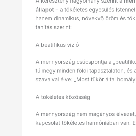
A keresztény hagyomány szerint a
men
állapot
– a tökéletes egyesülés Istennel
hanem dinamikus, növekvő öröm és töké
tanítás szerint:
A beatifikus vízió
A mennyország csúcspontja a „beatifikus
túlmegy minden földi tapasztalaton, és a
szavaival élve: „Most tükör által homály
A tökéletes közösség
A mennyország nem magányos élvezet,
kapcsolat tökéletes harmóniában van. E