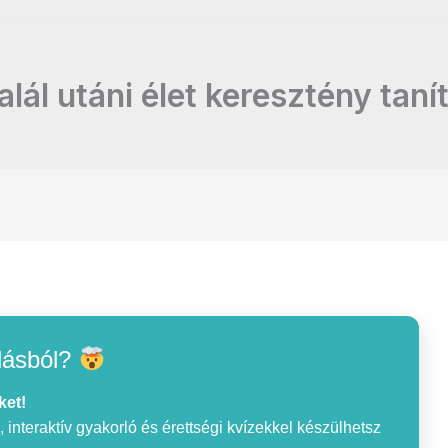
alál utáni élet keresztény taní
lásból?
ket!
interaktív gyakorló és érettségi kvízekkel készülhetsz