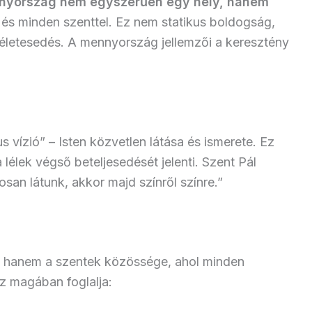
nyország nem egyszerűen egy hely, hanem
 és minden szenttel. Ez nem statikus boldogság,
letesedés. A mennyország jellemzői a keresztény
 vízió” – Isten közvetlen látása és ismerete. Ez
 lélek végső beteljesedését jelenti. Szent Pál
osan látunk, akkor majd színről színre.”
 hanem a szentek közössége, ahol minden
z magában foglalja: