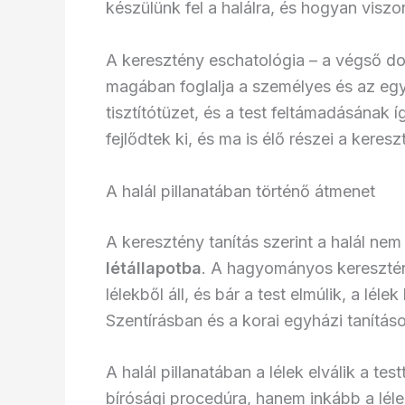
készülünk fel a halálra, és hogyan vis
A keresztény eschatológia – a végső do
magában foglalja a személyes és az egye
tisztítótüzet, és a test feltámadásának 
fejlődtek ki, és ma is élő részei a keresz
A halál pillanatában történő átmenet
A keresztény tanítás szerint a halál ne
létállapotba
. A hagyományos keresztény
lélekből áll, és bár a test elmúlik, a lé
Szentírásban és a korai egyházi tanítás
A halál pillanatában a lélek elválik a te
bírósági procedúra, hanem inkább a lélek