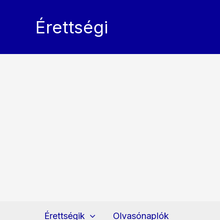
Skip
to
Érettségi
content
Érettségik
Olvasónaplók