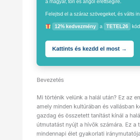
a magyar, töri és angol érettségire.
Felejtsd el a száraz szövegeket, és válts i
12% kedvezmény
a
TETEL26
kód
Kattints és kezdd el most →
Bevezetés
Mi történik velünk a halál után? Ez az 
amely minden kultúrában és vallásban k
gazdag és összetett tanítást kínál a halá
útmutatást nyújt a hívők számára. Ez a 
mindennapi élet gyakorlati iránymutatój