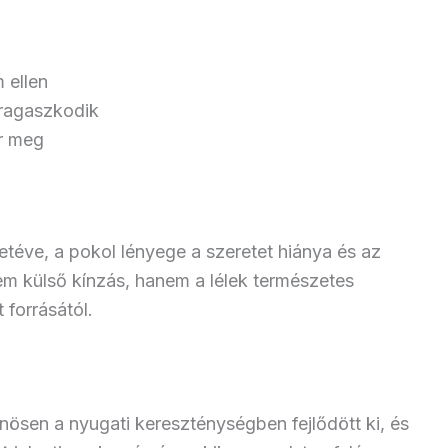
 ellen
ragaszkodik
r meg
téve, a pokol lényege a szeretet hiánya és az
m külső kínzás, hanem a lélek természetes
 forrásától.
önösen a nyugati kereszténységben fejlődött ki, és