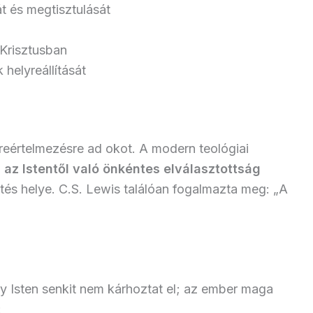
t és megtisztulását
Krisztusban
 helyreállítását
g
reértelmezésre ad okot. A modern teológiai
n
az Istentől való önkéntes elválasztottság
tés helye. C.S. Lewis találóan fogalmazta meg: „A
y Isten senkit nem kárhoztat el; az ember maga
: