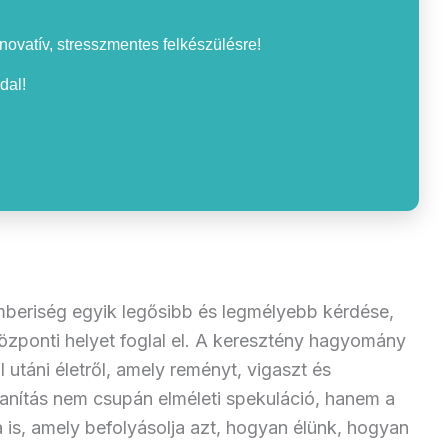
nnovatív, stresszmentes felkészülésre!
dal!
emberiség egyik legősibb és legmélyebb kérdése,
özponti helyet foglal el. A keresztény hagyomány
l utáni életről, amely reményt, vigaszt és
tanítás nem csupán elméleti spekuláció, hanem a
a is, amely befolyásolja azt, hogyan élünk, hogyan