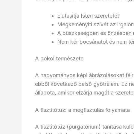
Elutasítja Isten szeretetét
Megkeményíti szívét az irgalom
A büszkeségben és önzésben 
Nem kér bocsánatot és nem té
A pokol természete
A hagyományos képi ábrázolásokat félre
ebből következő belső gyötrelem. Ez ne
állapota, amikor elzárja magát a szeretet
A tisztítótűz: a megtisztulás folyamata
A tisztítótűz (purgatórium) tanítása kül