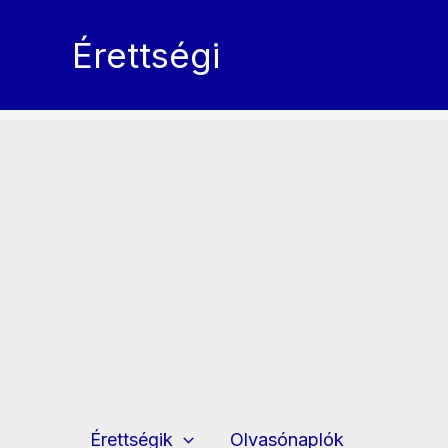
Skip
to
Érettségi
content
Érettségik
Olvasónaplók