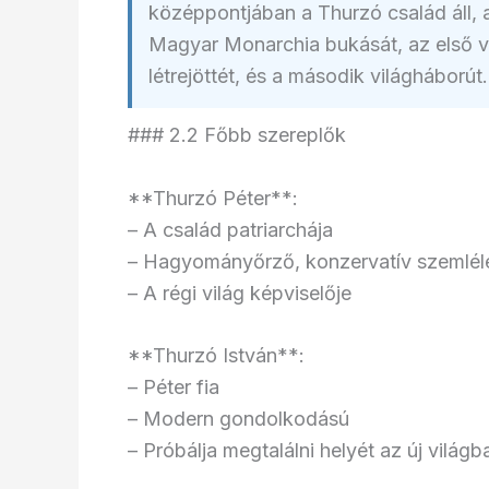
középpontjában a Thurzó család áll, a
Magyar Monarchia bukását, az első vi
létrejöttét, és a második világháborút.
### 2.2 Főbb szereplők
**Thurzó Péter**:
– A család patriarchája
– Hagyományőrző, konzervatív szemlél
– A régi világ képviselője
**Thurzó István**:
– Péter fia
– Modern gondolkodású
– Próbálja megtalálni helyét az új világb