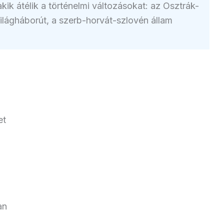
kik átélik a történelmi változásokat: az Osztrák-
lágháborút, a szerb-horvát-szlovén állam
et
an