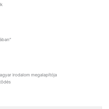
ok
mában”
agyar irodalom megalapítója
tődés