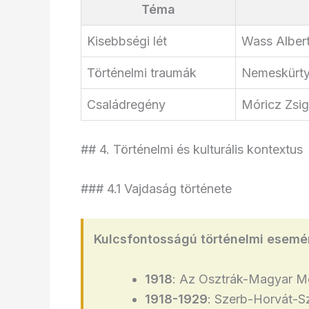
Téma
Kisebbségi lét
Wass Albert
Történelmi traumák
Nemeskürty
Családregény
Móricz Zsi
## 4. Történelmi és kulturális kontextus
### 4.1 Vajdaság története
Kulcsfontosságú történelmi esemé
1918
: Az Osztrák-Magyar M
1918-1929
: Szerb-Horvát-S