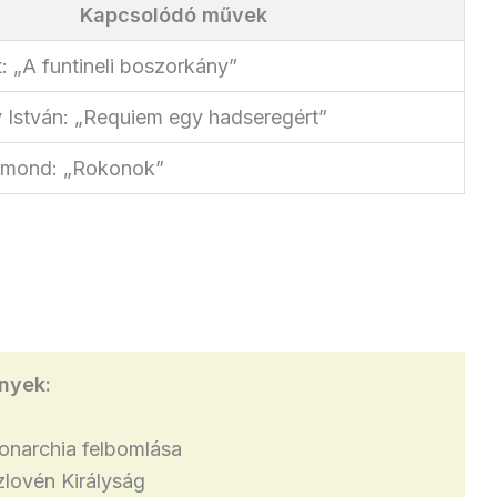
Kapcsolódó művek
: „A funtineli boszorkány”
 István: „Requiem egy hadseregért”
gmond: „Rokonok”
nyek:
onarchia felbomlása
zlovén Királyság