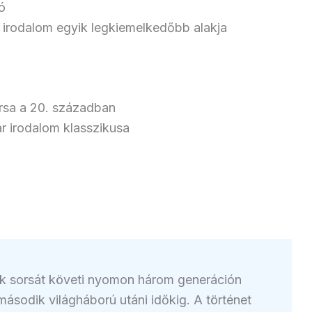
ó
 irodalom egyik legkiemelkedőbb alakja
rsa a 20. században
r irodalom klasszikusa
k sorsát követi nyomon három generáción
 második világháború utáni időkig. A történet