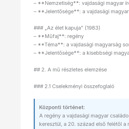
– **Nemzetiség**: vajdasági magyar ír
– **Jelentősége**: a vajdasági magyar
### „Az élet kapuja” (1983)
– **Műfaj**: regény
– **Téma**: a vajdasági magyarság so
– **Jelentősége**: a kisebbségi magya
## 2. A mű részletes elemzése
### 2.1 Cselekményi összefoglaló
Központi történet:
A regény a vajdasági magyar családo
keresztül, a 20. század első felétől a