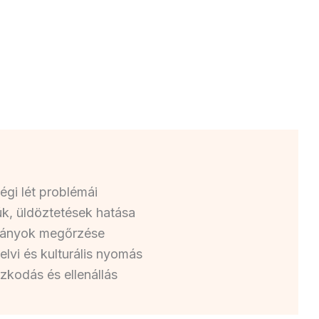
égi lét problémái
úk, üldöztetések hatása
mányok megőrzése
yelvi és kulturális nyomás
azkodás és ellenállás