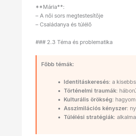
**Mária**:
– A női sors megtestesítője
– Családanya és túlélő
### 2.3 Téma és problematika
Főbb témák:
Identitáskeresés
: a kisebbs
Történelmi traumák
: hábor
Kulturális örökség
: hagyo
Asszimilációs kényszer
: n
Túlélési stratégiák
: alkalm