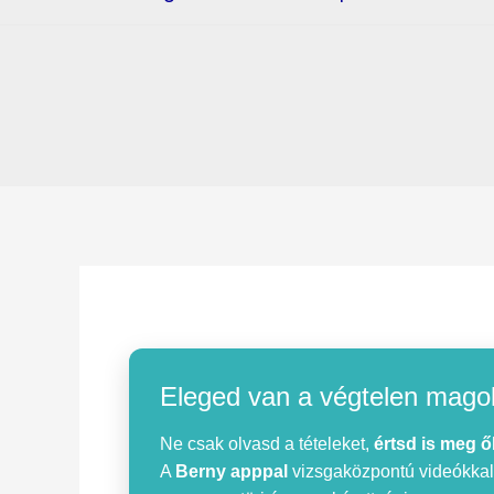
Eleged van a végtelen mago
Ne csak olvasd a tételeket,
értsd is meg ő
A
Berny apppal
vizsgaközpontú videókkal, 