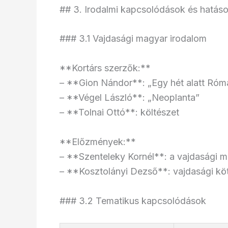
## 3. Irodalmi kapcsolódások és hatás
### 3.1 Vajdasági magyar irodalom
**Kortárs szerzők:**
– **Gion Nándor**: „Egy hét alatt Ró
– **Végel László**: „Neoplanta”
– **Tolnai Ottó**: költészet
**Előzmények:**
– **Szenteleky Kornél**: a vajdasági m
– **Kosztolányi Dezső**: vajdasági kö
### 3.2 Tematikus kapcsolódások