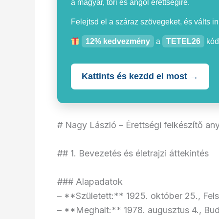
a magyar, töri és angol érettségire.
Felejtsd el a száraz szövegeket, és válts i
12% kedvezmény
a
TETEL26
kód
Kattints és kezdd el most →
# Nagy László – Érettségi felkészítő an
## 1. Bevezetés és életrajzi áttekintés
### Alapadatok
– **Született:** 1925. október 25., Fel
– **Meghalt:** 1978. augusztus 4., Bu