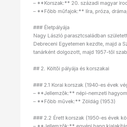
– **Korszak:** 20. századi magyar iro
– **Főbb műfajok:** líra, próza, dráma
### Életpályája
Nagy László parasztcsaládban született,
Debreceni Egyetemen kezdte, majd a S
tanárként dolgozott, majd 1957-től szaba
## 2. Költői pályája és korszakai
### 2.1 Korai korszak (1940-es évek v
– **Jellemzők:** népi-nemzeti hagyo
– **Főbb művek:** Zöldág (1953)
### 2.2 Érett korszak (1950-es évek k
– **Jellemzők:** egyéni hang kialakítás