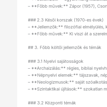
– **Főbb művek:** Zápor (1957), Csont
### 2.3 Késői korszak (1970-es évek)
– **Jellemzők:** filozófiai elmélyülés, 
– **Főbb művek:** Ki viszi át a szerelm
## 3. Főbb költői jellemzők és témák
### 3.1 Nyelvi sajátosságok
– **Archaizálás:** régies, bibliai nyelv
– **Népnyelvi elemek:** tájszavak, nép
– **Neologizmusok:** saját szóalkotá
– **Szintaktikai újítások:** szokatlan
### 3.2 Központi témák