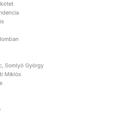
 kötet
endencia
és
alomban
nc, Somlyó György
ti Miklós
e
e