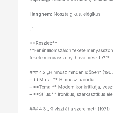
Hangnem:
Nosztalgikus, elégikus
„`
**Részlet:**
*”Fehér liliomszálon fekete menyasszon
fekete menyasszony, hová mész te?”*
### 4.2 „Himnusz minden időben” (196
– **Műfaj:** Himnusz paródia
– **Téma:** Modern kor kritikája, ves
– **Stílus:** Ironikus, szarkasztikus el
### 4.3 „Ki viszi át a szerelmet” (1971)