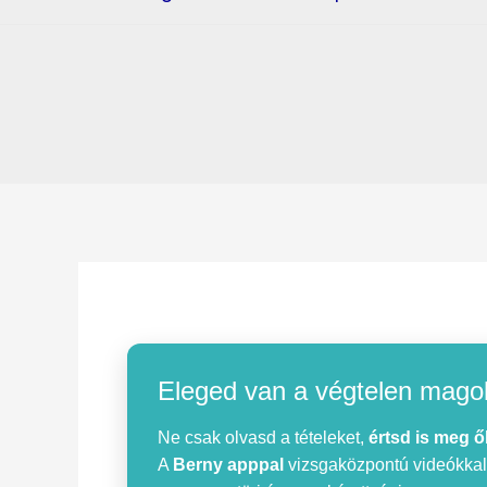
Eleged van a végtelen mago
Ne csak olvasd a tételeket,
értsd is meg ő
A
Berny apppal
vizsgaközpontú videókkal, 