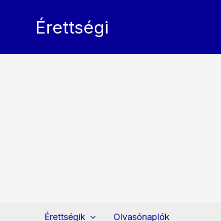
Skip
to
Érettségi
content
Érettségik
Olvasónaplók