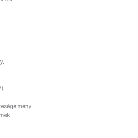
y,
2)
zteségélmény
emek