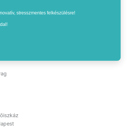
nnovatív, stresszmentes felkészülésre!
dal!
yag
sőiszkáz
dapest