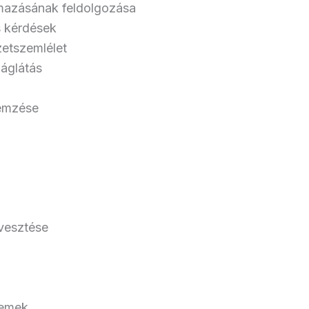
rmazásának feldolgozása
s kérdések
zetszemlélet
láglátás
lemzése
lvesztése
lemek