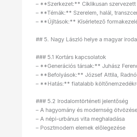
– **Szerkezet:** Ciklikusan szervezett
– **Témák:** Szerelem, halál, transzc
– **Újítások:** Kísérletező formakezel
## 5. Nagy László helye a magyar irod
### 5.1 Kortárs kapcsolatok
– **Generációs társak:** Juhász Fere
– **Befolyások:** József Attila, Radnó
– **Hatás:** fiatalabb költőnemzedékr
### 5.2 Irodalomtörténeti jelentőség
– A hagyomány és modernség ötvözés
– A népi-urbánus vita meghaladása
– Posztmodern elemek előlegezése