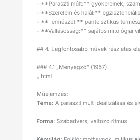
– **Paraszti múlt:** gyökereinek, szá
– **Szerelem és halál:** egzisztenciáli
– **Természet:** panteisztikus termés
– **Vallásosság:** sajátos mitológiai vi
## 4. Legfontosabb művek részletes e
### 4.1 „Menyegző” (1957)
„`html
Műelemzés:
Téma:
A paraszti múlt idealizálása és e
Forma:
Szabadvers, változó ritmus
Képvilág:
Folklór motívumok, mitikus e