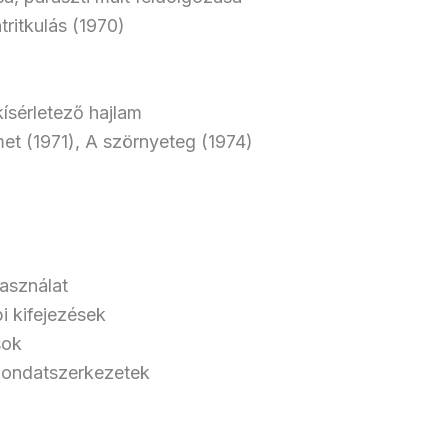
ritkulás (1970)
kísérletező hajlam
et (1971), A szörnyeteg (1974)
használat
i kifejezések
sok
 mondatszerkezetek