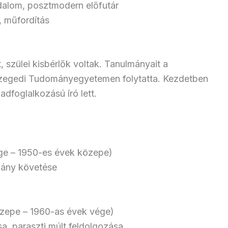
dalom, posztmodern előfutár
, műfordítás
 szülei kisbérlők voltak. Tanulmányait a
zegedi Tudományegyetemen folytatta. Kezdetben
dfoglalkozású író lett.
ége – 1950-es évek közepe)
mány követése
özepe – 1960-as évek vége)
a, paraszti múlt feldolgozása