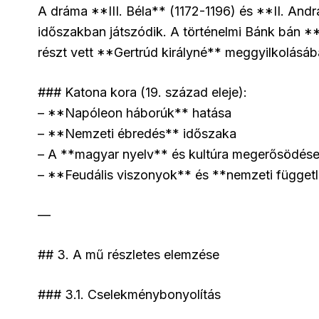
A dráma **III. Béla** (1172-1196) és **II. And
időszakban játszódik. A történelmi Bánk bán **I
részt vett **Gertrúd királyné** meggyilkolásá
### Katona kora (19. század eleje):
– **Napóleon háborúk** hatása
– **Nemzeti ébredés** időszaka
– A **magyar nyelv** és kultúra megerősödés
– **Feudális viszonyok** és **nemzeti függet
—
## 3. A mű részletes elemzése
### 3.1. Cselekménybonyolítás