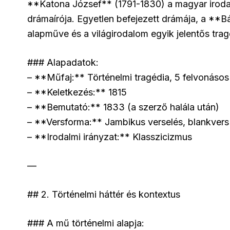
**Katona József** (1791-1830) a magyar irodal
drámaírója. Egyetlen befejezett drámája, a **
alapműve és a világirodalom egyik jelentős trag
### Alapadatok:
– **Műfaj:** Történelmi tragédia, 5 felvonáso
– **Keletkezés:** 1815
– **Bemutató:** 1833 (a szerző halála után)
– **Versforma:** Jambikus verselés, blankvers
– **Irodalmi irányzat:** Klasszicizmus
—
## 2. Történelmi háttér és kontextus
### A mű történelmi alapja: