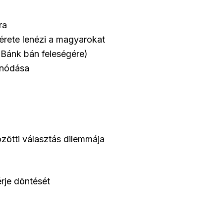
ra
sérete lenézi a magyarokat
Bánk bán feleségére)
onódása
zötti választás dilemmája
rje döntését