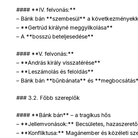
#### **IV. felvonás:**
– Bánk bán **szembesül** a következményekk
– **Gertrúd királyné meggyilkolása**
– A **bosszú beteljesedése**
#### **V. felvonás:**
– **András király visszatérése**
– **Leszámolás és feloldás**
– Bánk bán **bűnbánata** és **megbocsátás
### 3.2. Főbb szereplők
#### **Bánk bán** – a tragikus hős
– **Jellemvonások:** Becsületes, hazaszerető, 
– **Konfliktusa:** Magánember és közéleti sz