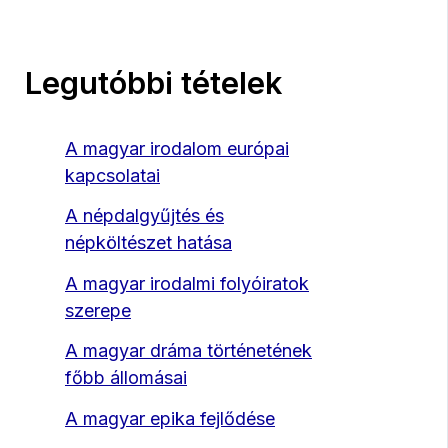
Legutóbbi tételek
A magyar irodalom európai
kapcsolatai
A népdalgyűjtés és
népköltészet hatása
A magyar irodalmi folyóiratok
szerepe
A magyar dráma történetének
főbb állomásai
A magyar epika fejlődése