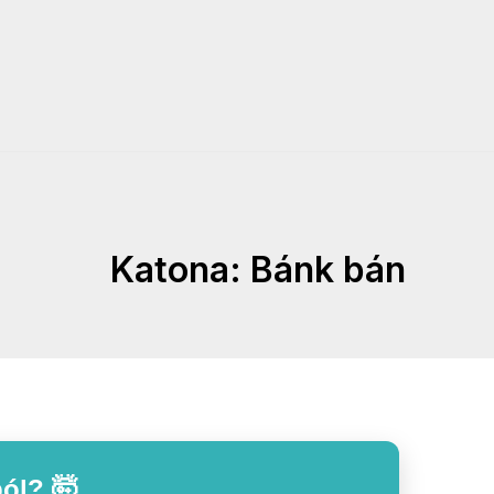
Katona: Bánk bán
ól? 🤯