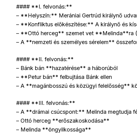
#### **I. felvonás:**
– **Helyszín:** Merániai Gertrúd királynő udva
– **Konfliktus előkészítése:** A királynő és kí
– **Ottó herceg** szemet vet **Melinda**ra (
– A **nemzeti és személyes sérelem** összef
#### **II. felvonás:**
– Bánk bán **hazatérése** a háborúból
– **Petur bán** felbujtása Bánk ellen
– A **magánbosszú és közügyi felelősség** kö
#### **III. felvonás:**
– A **drámai csúcspont:** Melinda megtudja fé
– Ottó herceg **erőszakoskodása**
– Melinda **öngyilkossága**