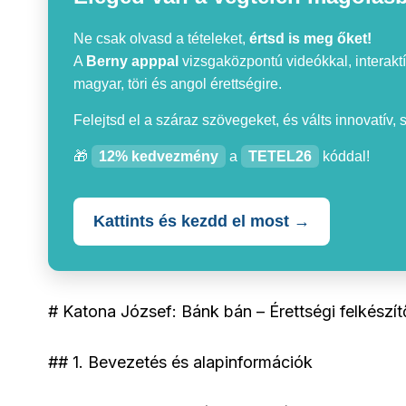
Ne csak olvasd a tételeket,
értsd is meg őket!
A
Berny apppal
vizsgaközpontú videókkal, interaktí
magyar, töri és angol érettségire.
Felejtsd el a száraz szövegeket, és válts innovatív,
🎁
12% kedvezmény
a
TETEL26
kóddal!
Kattints és kezdd el most →
# Katona József: Bánk bán – Érettségi felkészí
## 1. Bevezetés és alapinformációk