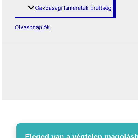
Gazdasági Ismeretek Érettségi
Olvasónaplók
Eleged van a végtelen magolásb