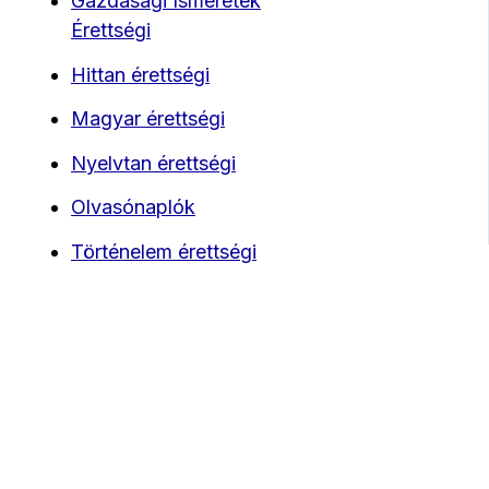
Gazdasági Ismeretek
Érettségi
Hittan érettségi
Magyar érettségi
Nyelvtan érettségi
Olvasónaplók
Történelem érettségi