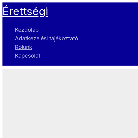
Skip
Érettségi
to
content
Kezdőlap
Adatkezelési tájékoztató
Rólunk
Kapcsolat