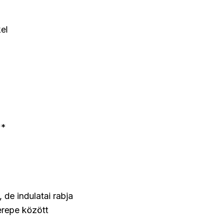
el
**
de indulatai rabja
erepe között