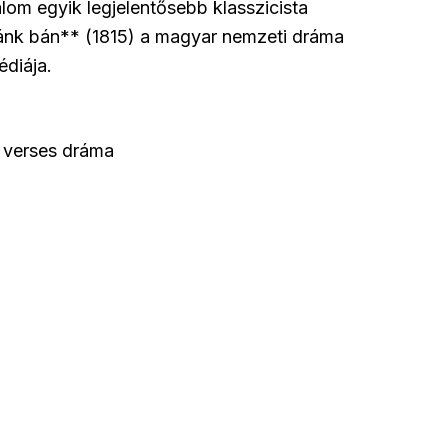
om egyik legjelentősebb klasszicista
Bánk bán** (1815) a magyar nemzeti dráma
édiája.
s verses dráma