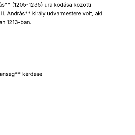
rás** (1205-1235) uralkodása közötti
I. András** király udvarmestere volt, aki
ban 1213-ban.
e
lenség** kérdése