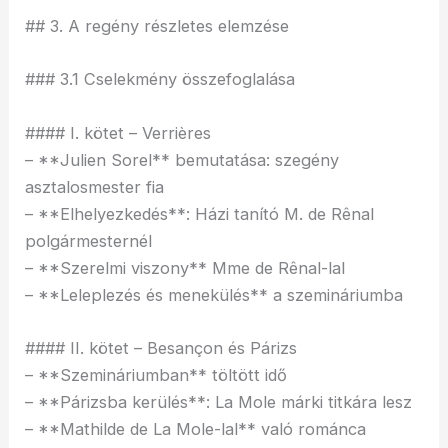
## 3. A regény részletes elemzése
### 3.1 Cselekmény összefoglalása
#### I. kötet – Verrières
– **Julien Sorel** bemutatása: szegény
asztalosmester fia
– **Elhelyezkedés**: Házi tanító M. de Rênal
polgármesternél
– **Szerelmi viszony** Mme de Rênal-lal
– **Leleplezés és menekülés** a szemináriumba
#### II. kötet – Besançon és Párizs
– **Szemináriumban** töltött idő
– **Párizsba kerülés**: La Mole márki titkára lesz
– **Mathilde de La Mole-lal** való románca