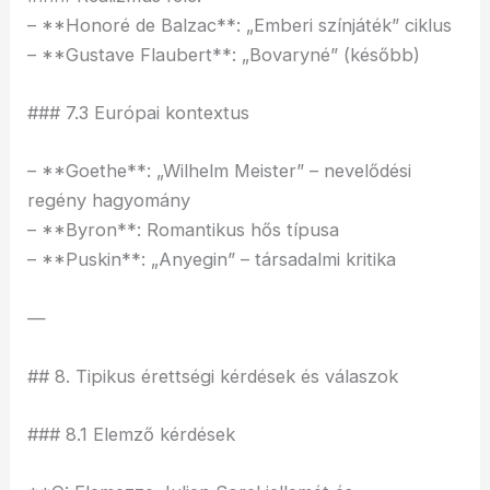
– **Honoré de Balzac**: „Emberi színjáték” ciklus
– **Gustave Flaubert**: „Bovaryné” (később)
### 7.3 Európai kontextus
– **Goethe**: „Wilhelm Meister” – nevelődési
regény hagyomány
– **Byron**: Romantikus hős típusa
– **Puskin**: „Anyegin” – társadalmi kritika
—
## 8. Tipikus érettségi kérdések és válaszok
### 8.1 Elemző kérdések