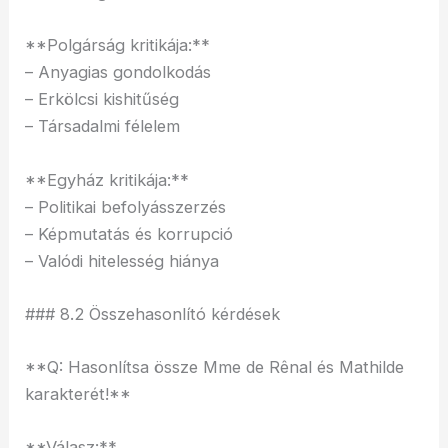
**Polgárság kritikája:**
– Anyagias gondolkodás
– Erkölcsi kishitűség
– Társadalmi félelem
**Egyház kritikája:**
– Politikai befolyásszerzés
– Képmutatás és korrupció
– Valódi hitelesség hiánya
### 8.2 Összehasonlító kérdések
**Q: Hasonlítsa össze Mme de Rênal és Mathilde
karakterét!**
**Válasz:**