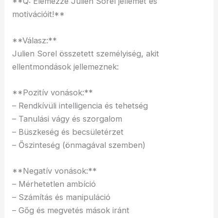
**Q: Elemezze Julien Sorel jellemét és
motivációit!**
**Válasz:**
Julien Sorel összetett személyiség, akit
ellentmondások jellemeznek:
**Pozitív vonások:**
– Rendkívüli intelligencia és tehetség
– Tanulási vágy és szorgalom
– Büszkeség és becsületérzet
– Őszinteség (önmagával szemben)
**Negatív vonások:**
– Mérhetetlen ambíció
– Számítás és manipuláció
– Gőg és megvetés mások iránt