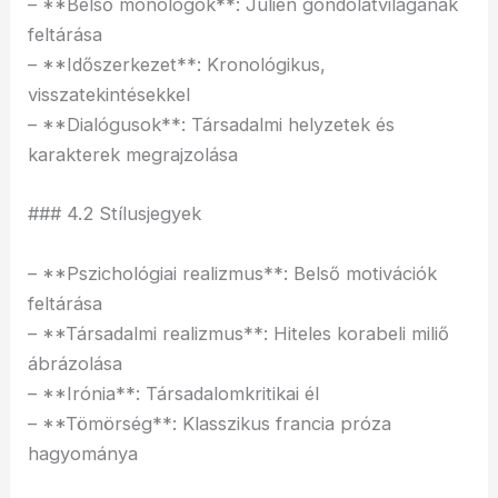
– **Belső monológok**: Julien gondolatvilágának
feltárása
– **Időszerkezet**: Kronológikus,
visszatekintésekkel
– **Dialógusok**: Társadalmi helyzetek és
karakterek megrajzolása
### 4.2 Stílusjegyek
– **Pszichológiai realizmus**: Belső motivációk
feltárása
– **Társadalmi realizmus**: Hiteles korabeli miliő
ábrázolása
– **Irónia**: Társadalomkritikai él
– **Tömörség**: Klasszikus francia próza
hagyománya