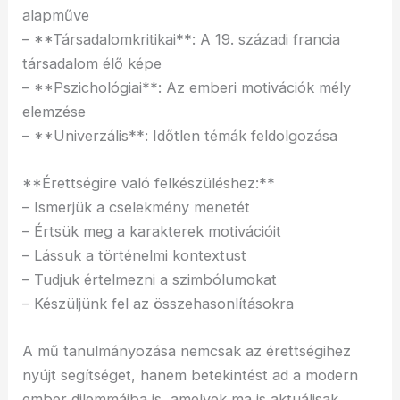
alapműve
– **Társadalomkritikai**: A 19. századi francia
társadalom élő képe
– **Pszichológiai**: Az emberi motivációk mély
elemzése
– **Univerzális**: Időtlen témák feldolgozása
**Érettségire való felkészüléshez:**
– Ismerjük a cselekmény menetét
– Értsük meg a karakterek motivációit
– Lássuk a történelmi kontextust
– Tudjuk értelmezni a szimbólumokat
– Készüljünk fel az összehasonlításokra
A mű tanulmányozása nemcsak az érettségihez
nyújt segítséget, hanem betekintést ad a modern
ember dilemmáiba is, amelyek ma is aktuálisak.