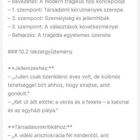
– Bevezetés: A modern tragikus hős koncepciója
– 1. szempont: Társadalmi körülmények szerepe
– 2. szempont: Személyiség és jellemhibák
– 3. szempont: A választások következményei
– Befejezés: A tragédia egyetemes üzenete
### 10.2 Idézetgyűjtemény
**Jellemzéshez:**
– „Julien csak tizenkilenc éves volt, de különös
tehetséggel bírt ahhoz, hogy elrejtse, amit
gondolt.”
– „Két út állt előtte: a vörös és a fekete – a katonai
és az egyházi pálya.”
**Társadalomkritikához:**
– „A vidéki arisztokrácia fél mindentől, ami