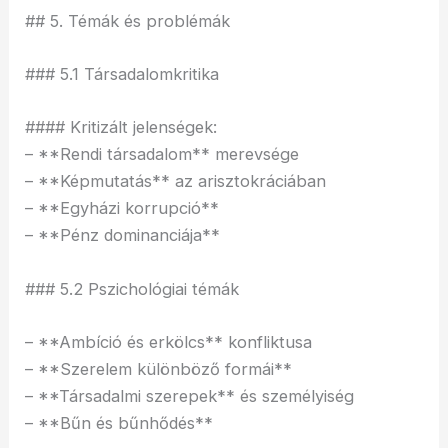
## 5. Témák és problémák
### 5.1 Társadalomkritika
#### Kritizált jelenségek:
– **Rendi társadalom** merevsége
– **Képmutatás** az arisztokráciában
– **Egyházi korrupció**
– **Pénz dominanciája**
### 5.2 Pszichológiai témák
– **Ambíció és erkölcs** konfliktusa
– **Szerelem különböző formái**
– **Társadalmi szerepek** és személyiség
– **Bűn és bűnhődés**