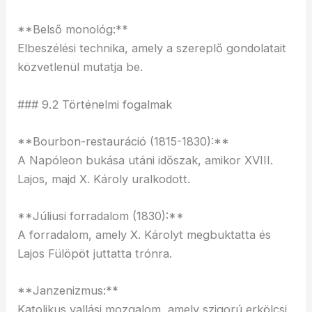
**Belső monológ:**
Elbeszélési technika, amely a szereplő gondolatait
közvetlenül mutatja be.
### 9.2 Történelmi fogalmak
**Bourbon-restauráció (1815-1830):**
A Napóleon bukása utáni időszak, amikor XVIII.
Lajos, majd X. Károly uralkodott.
**Júliusi forradalom (1830):**
A forradalom, amely X. Károlyt megbuktatta és
Lajos Fülöpöt juttatta trónra.
**Janzenizmus:**
Katolikus vallási mozgalom, amely szigorú erkölcsi