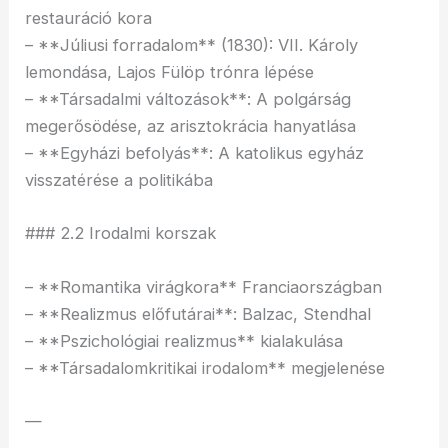
restauráció kora
– **Júliusi forradalom** (1830): VII. Károly
lemondása, Lajos Fülöp trónra lépése
– **Társadalmi változások**: A polgárság
megerősödése, az arisztokrácia hanyatlása
– **Egyházi befolyás**: A katolikus egyház
visszatérése a politikába
### 2.2 Irodalmi korszak
– **Romantika virágkora** Franciaországban
– **Realizmus előfutárai**: Balzac, Stendhal
– **Pszichológiai realizmus** kialakulása
– **Társadalomkritikai irodalom** megjelenése
—