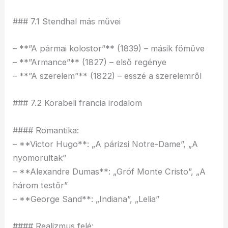
### 7.1 Stendhal más művei
– **”A pármai kolostor”** (1839) – másik főműve
– **”Armance”** (1827) – első regénye
– **”A szerelem”** (1822) – esszé a szerelemről
### 7.2 Korabeli francia irodalom
#### Romantika:
– **Victor Hugo**: „A párizsi Notre-Dame”, „A
nyomorultak”
– **Alexandre Dumas**: „Gróf Monte Cristo”, „A
három testőr”
– **George Sand**: „Indiana”, „Lelia”
#### Realizmus felé: