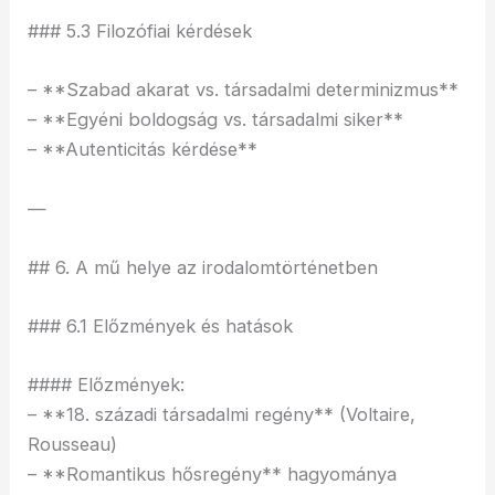
### 5.3 Filozófiai kérdések
– **Szabad akarat vs. társadalmi determinizmus**
– **Egyéni boldogság vs. társadalmi siker**
– **Autenticitás kérdése**
—
## 6. A mű helye az irodalomtörténetben
### 6.1 Előzmények és hatások
#### Előzmények:
– **18. századi társadalmi regény** (Voltaire,
Rousseau)
– **Romantikus hősregény** hagyománya