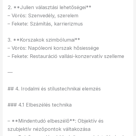
2. **Julien választási lehetőségei**
– Vörös: Szenvedély, szerelem
– Fekete: Számítás, karrierizmus
3. **Korszakok szimbólumai**
– Vörös: Napóleoni korszak hősiessége
– Fekete: Restauráció vallási-konzervatív szelleme
—
## 4. Irodalmi és stílustechnikai elemzés
### 4.1 Elbeszélés technika
– **Mindentudó elbeszélő**: Objektív és
szubjektív nézőpontok váltakozása