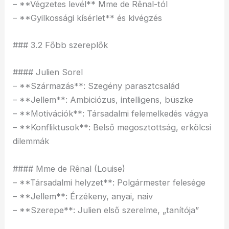
– **Végzetes levél** Mme de Rênal-tól
– **Gyilkossági kísérlet** és kivégzés
### 3.2 Főbb szereplők
#### Julien Sorel
– **Származás**: Szegény parasztcsalád
– **Jellem**: Ambiciózus, intelligens, büszke
– **Motivációk**: Társadalmi felemelkedés vágya
– **Konfliktusok**: Belső megosztottság, erkölcsi
dilemmák
#### Mme de Rênal (Louise)
– **Társadalmi helyzet**: Polgármester felesége
– **Jellem**: Érzékeny, anyai, naiv
– **Szerepe**: Julien első szerelme, „tanítója”