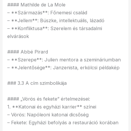
#### Mathilde de La Mole
– **Származás**: Főnemesi család
– **Jellem**: Büszke, intellektuális, lázadó
– **Konfliktusa**: Szerelem és társadalmi
elvárások
#### Abbé Pirard
– **Szerepe**: Julien mentora a szemináriumban
– **Jelentősége**: Janzenista, erkölcsi példakép
### 3.3 A cím szimbolikája
#### „Vörös és fekete” értelmezései:
1. **Katonai és egyházi karrier** színei
– Vörös: Napóleoni katonai dicsőség
– Fekete: Egyházi befolyás a restauráció korában