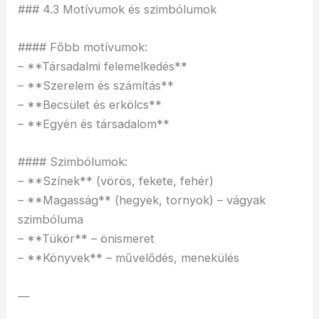
### 4.3 Motívumok és szimbólumok
#### Főbb motívumok:
– **Társadalmi felemelkedés**
– **Szerelem és számítás**
– **Becsület és erkölcs**
– **Egyén és társadalom**
#### Szimbólumok:
– **Színek** (vörös, fekete, fehér)
– **Magasság** (hegyek, tornyok) – vágyak
szimbóluma
– **Tükör** – önismeret
– **Könyvek** – művelődés, menekülés
—