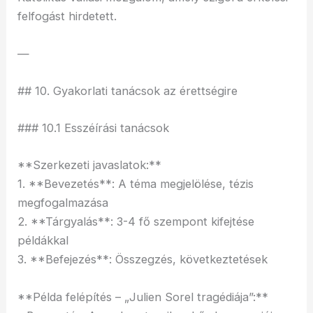
felfogást hirdetett.
—
## 10. Gyakorlati tanácsok az érettségire
### 10.1 Esszéírási tanácsok
**Szerkezeti javaslatok:**
1. **Bevezetés**: A téma megjelölése, tézis
megfogalmazása
2. **Tárgyalás**: 3-4 fő szempont kifejtése
példákkal
3. **Befejezés**: Összegzés, következtetések
**Példa felépítés – „Julien Sorel tragédiája”:**