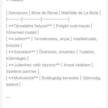
| Szempont | Mme de Rênal | Mathilde de La Mole |
|———-|————–|——————-|
| **Társadalmi helyzet** | Polgári származás |
Főnemesi család |
| **Jellem** | Természetes, anyai | Intellektuális,
büszke |
| **Szerelem** | Ösztönös, önzetlen | Tudatos,
különleges |
| **Julienhez való viszony** | Anyai védelem |
Szellemi partner |
| **Motivációk** | Boldogság keresése | Újdonság,
kaland |
—