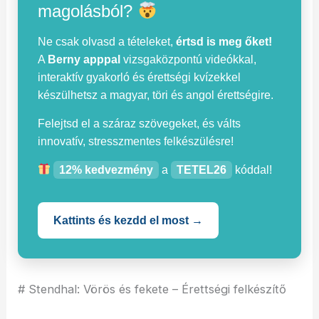
magolásból?
Ne csak olvasd a tételeket,
értsd is meg őket!
A
Berny apppal
vizsgaközpontú videókkal,
interaktív gyakorló és érettségi kvízekkel
készülhetsz a magyar, töri és angol érettségire.
Felejtsd el a száraz szövegeket, és válts
innovatív, stresszmentes felkészülésre!
12% kedvezmény
a
TETEL26
kóddal!
Kattints és kezdd el most →
# Stendhal: Vörös és fekete – Érettségi felkészítő