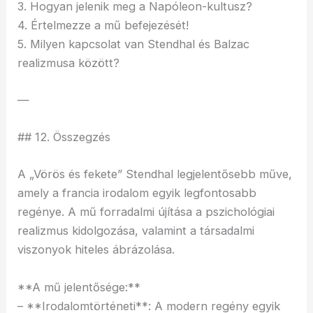
3. Hogyan jelenik meg a Napóleon-kultusz?
4. Értelmezze a mű befejezését!
5. Milyen kapcsolat van Stendhal és Balzac
realizmusa között?
—
## 12. Összegzés
A „Vörös és fekete” Stendhal legjelentősebb műve,
amely a francia irodalom egyik legfontosabb
regénye. A mű forradalmi újítása a pszichológiai
realizmus kidolgozása, valamint a társadalmi
viszonyok hiteles ábrázolása.
**A mű jelentősége:**
– **Irodalomtörténeti**: A modern regény egyik