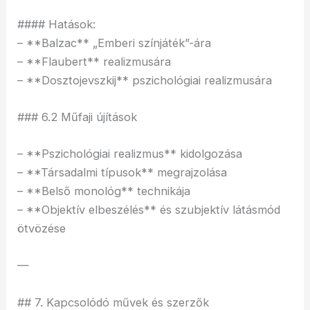
#### Hatások:
– **Balzac** „Emberi színjáték”-ára
– **Flaubert** realizmusára
– **Dosztojevszkij** pszichológiai realizmusára
### 6.2 Műfaji újítások
– **Pszichológiai realizmus** kidolgozása
– **Társadalmi típusok** megrajzolása
– **Belső monológ** technikája
– **Objektív elbeszélés** és szubjektív látásmód
ötvözése
—
## 7. Kapcsolódó művek és szerzők