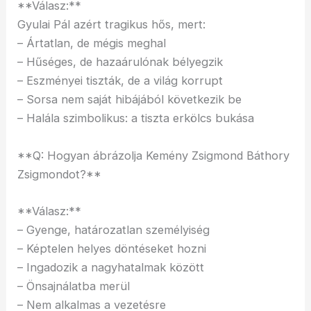
**Válasz:**
Gyulai Pál azért tragikus hős, mert:
– Ártatlan, de mégis meghal
– Hűséges, de hazaárulónak bélyegzik
– Eszményei tiszták, de a világ korrupt
– Sorsa nem saját hibájából következik be
– Halála szimbolikus: a tiszta erkölcs bukása
**Q: Hogyan ábrázolja Kemény Zsigmond Báthory
Zsigmondot?**
**Válasz:**
– Gyenge, határozatlan személyiség
– Képtelen helyes döntéseket hozni
– Ingadozik a nagyhatalmak között
– Önsajnálatba merül
– Nem alkalmas a vezetésre