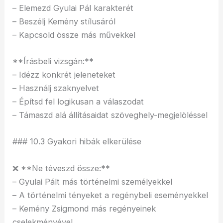
– Elemezd Gyulai Pál karakterét
– Beszélj Kemény stílusáról
– Kapcsold össze más művekkel
**Írásbeli vizsgán:**
– Idézz konkrét jeleneteket
– Használj szaknyelvet
– Építsd fel logikusan a válaszodat
– Támaszd alá állításaidat szöveghely-megjelöléssel
### 10.3 Gyakori hibák elkerülése
❌ **Ne téveszd össze:**
– Gyulai Pált más történelmi személyekkel
– A történelmi tényeket a regénybeli eseményekkel
– Kemény Zsigmond más regényeinek
cselekményével