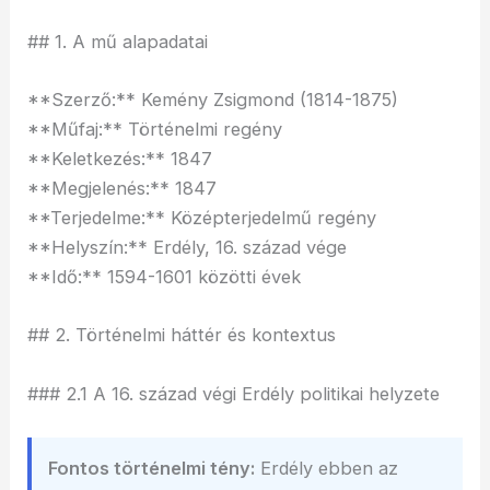
## 1. A mű alapadatai
**Szerző:** Kemény Zsigmond (1814-1875)
**Műfaj:** Történelmi regény
**Keletkezés:** 1847
**Megjelenés:** 1847
**Terjedelme:** Középterjedelmű regény
**Helyszín:** Erdély, 16. század vége
**Idő:** 1594-1601 közötti évek
## 2. Történelmi háttér és kontextus
### 2.1 A 16. század végi Erdély politikai helyzete
Fontos történelmi tény:
Erdély ebben az