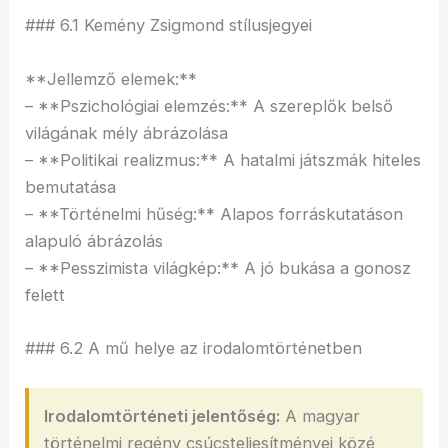
### 6.1 Kemény Zsigmond stílusjegyei
**Jellemző elemek:**
– **Pszichológiai elemzés:** A szereplők belső
világának mély ábrázolása
– **Politikai realizmus:** A hatalmi játszmák hiteles
bemutatása
– **Történelmi hűség:** Alapos forráskutatáson
alapuló ábrázolás
– **Pesszimista világkép:** A jó bukása a gonosz
felett
### 6.2 A mű helye az irodalomtörténetben
Irodalomtörténeti jelentőség:
A magyar
történelmi regény csúcsteljesítményei közé