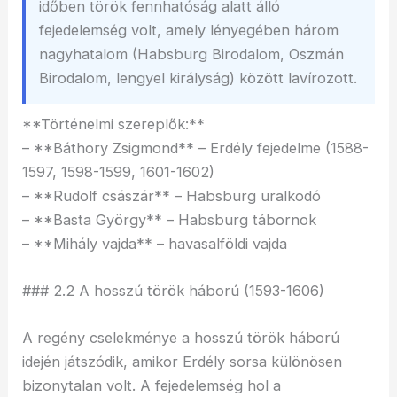
időben török fennhatóság alatt álló
fejedelemség volt, amely lényegében három
nagyhatalom (Habsburg Birodalom, Oszmán
Birodalom, lengyel királyság) között lavírozott.
**Történelmi szereplők:**
– **Báthory Zsigmond** – Erdély fejedelme (1588-
1597, 1598-1599, 1601-1602)
– **Rudolf császár** – Habsburg uralkodó
– **Basta György** – Habsburg tábornok
– **Mihály vajda** – havasalföldi vajda
### 2.2 A hosszú török háború (1593-1606)
A regény cselekménye a hosszú török háború
idején játszódik, amikor Erdély sorsa különösen
bizonytalan volt. A fejedelemség hol a