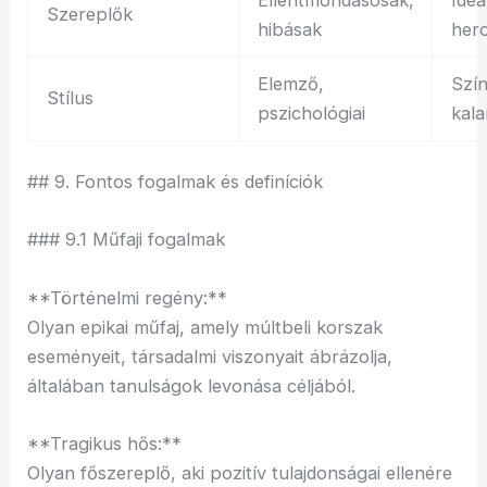
Szereplők
hibásak
her
Elemző,
Szín
Stílus
pszichológiai
kal
## 9. Fontos fogalmak és definíciók
### 9.1 Műfaji fogalmak
**Történelmi regény:**
Olyan epikai műfaj, amely múltbeli korszak
eseményeit, társadalmi viszonyait ábrázolja,
általában tanulságok levonása céljából.
**Tragikus hős:**
Olyan főszereplő, aki pozitív tulajdonságai ellenére