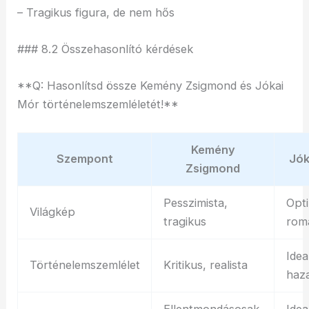
– Tragikus figura, de nem hős
### 8.2 Összehasonlító kérdések
**Q: Hasonlítsd össze Kemény Zsigmond és Jókai
Mór történelemszemléletét!**
Kemény
Szempont
Jók
Zsigmond
Pesszimista,
Opti
Világkép
tragikus
rom
Idea
Történelemszemlélet
Kritikus, realista
haza
Ellentmondásosak,
Idea