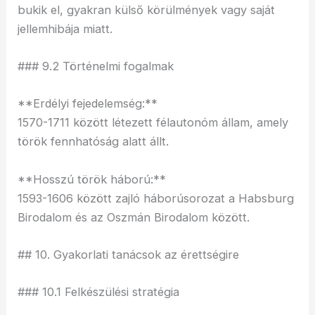
bukik el, gyakran külső körülmények vagy saját
jellemhibája miatt.
### 9.2 Történelmi fogalmak
**Erdélyi fejedelemség:**
1570-1711 között létezett félautonóm állam, amely
török fennhatóság alatt állt.
**Hosszú török háború:**
1593-1606 között zajló háborúsorozat a Habsburg
Birodalom és az Oszmán Birodalom között.
## 10. Gyakorlati tanácsok az érettségire
### 10.1 Felkészülési stratégia