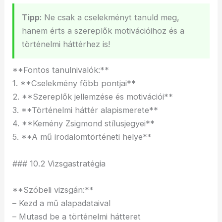
Tipp:
Ne csak a cselekményt tanuld meg,
hanem érts a szereplők motivációihoz és a
történelmi háttérhez is!
**Fontos tanulnivalók:**
1. **Cselekmény főbb pontjai**
2. **Szereplők jellemzése és motivációi**
3. **Történelmi háttér alapismerete**
4. **Kemény Zsigmond stílusjegyei**
5. **A mű irodalomtörténeti helye**
### 10.2 Vizsgastratégia
**Szóbeli vizsgán:**
– Kezd a mű alapadataival
– Mutasd be a történelmi hátteret