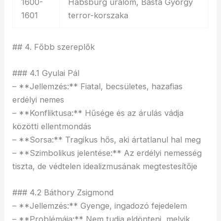
1600-
Habsburg uralom, Basta György
1601
terror-korszaka
## 4. Főbb szereplők
### 4.1 Gyulai Pál
– **Jellemzés:** Fiatal, becsületes, hazafias
erdélyi nemes
– **Konfliktusa:** Hűsége és az árulás vádja
közötti ellentmondás
– **Sorsa:** Tragikus hős, aki ártatlanul hal meg
– **Szimbolikus jelentése:** Az erdélyi nemesség
tiszta, de védtelen idealizmusának megtestesítője
### 4.2 Báthory Zsigmond
– **Jellemzés:** Gyenge, ingadozó fejedelem
– **Problémája:** Nem tudja eldönteni, melyik