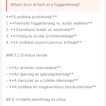
Milyen áron érhető el a függetlenség?
**Fő politikai problémák:**
1. **Nemzeti függetlenség vs. külső védelem**
2. **Személyes érdek vs. közérdek**
3. **Hűség és árulás problematikája**
4. **A politikai opportunizmus kritikája**
### 5.2 Erkölcsi témák
– **Az ártatlan szenvedése**
– **Az igazság és igazságtalanság**
– **A becsület és a túlélés dilemmája**
– **A politikai és magánerkölcs összeütközése**
## 6. Irodalmi jelentőség és stílus