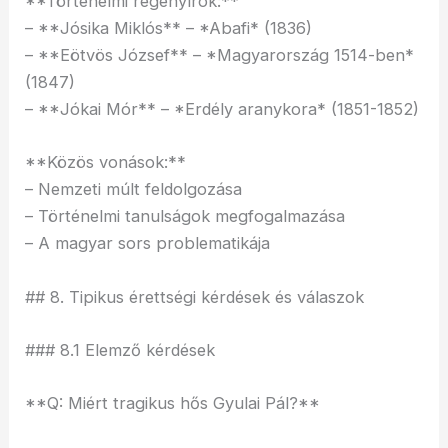
**Történelmi regényírók:**
– **Jósika Miklós** – *Abafi* (1836)
– **Eötvös József** – *Magyarország 1514-ben*
(1847)
– **Jókai Mór** – *Erdély aranykora* (1851-1852)
**Közös vonások:**
– Nemzeti múlt feldolgozása
– Történelmi tanulságok megfogalmazása
– A magyar sors problematikája
## 8. Tipikus érettségi kérdések és válaszok
### 8.1 Elemző kérdések
**Q: Miért tragikus hős Gyulai Pál?**