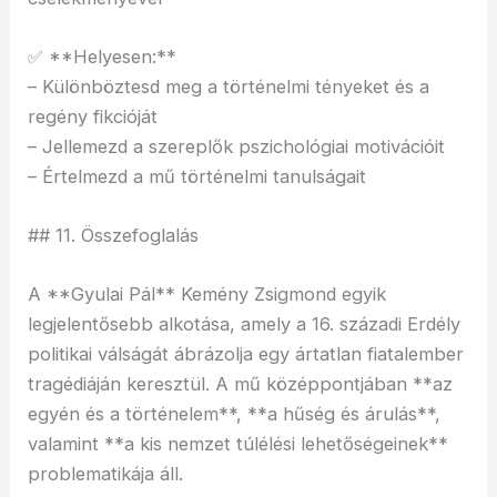
✅ **Helyesen:**
– Különböztesd meg a történelmi tényeket és a
regény fikcióját
– Jellemezd a szereplők pszichológiai motivációit
– Értelmezd a mű történelmi tanulságait
## 11. Összefoglalás
A **Gyulai Pál** Kemény Zsigmond egyik
legjelentősebb alkotása, amely a 16. századi Erdély
politikai válságát ábrázolja egy ártatlan fiatalember
tragédiáján keresztül. A mű középpontjában **az
egyén és a történelem**, **a hűség és árulás**,
valamint **a kis nemzet túlélési lehetőségeinek**
problematikája áll.