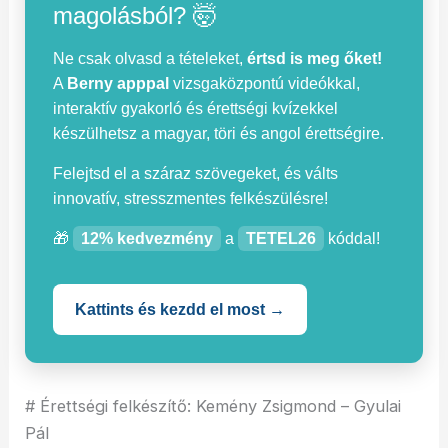
magolásból? 🤯
Ne csak olvasd a tételeket,
értsd is meg őket!
A
Berny apppal
vizsgaközpontú videókkal,
interaktív gyakorló és érettségi kvízekkel
készülhetsz a magyar, töri és angol érettségire.
Felejtsd el a száraz szövegeket, és válts
innovatív, stresszmentes felkészülésre!
🎁
12% kedvezmény
a
TETEL26
kóddal!
Kattints és kezdd el most →
# Érettségi felkészítő: Kemény Zsigmond – Gyulai
Pál