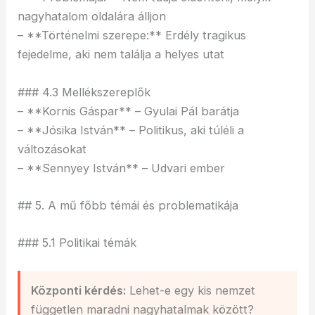
nagyhatalom oldalára álljon
– **Történelmi szerepe:** Erdély tragikus
fejedelme, aki nem találja a helyes utat
### 4.3 Mellékszereplők
– **Kornis Gáspar** – Gyulai Pál barátja
– **Jósika István** – Politikus, aki túléli a
változásokat
– **Sennyey István** – Udvari ember
## 5. A mű főbb témái és problematikája
### 5.1 Politikai témák
Központi kérdés:
Lehet-e egy kis nemzet
független maradni nagyhatalmak között?