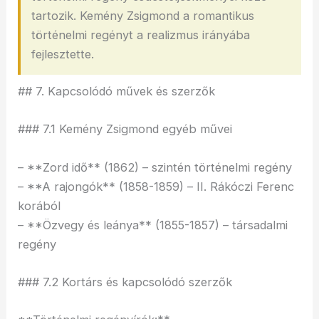
tartozik. Kemény Zsigmond a romantikus
történelmi regényt a realizmus irányába
fejlesztette.
## 7. Kapcsolódó művek és szerzők
### 7.1 Kemény Zsigmond egyéb művei
– **Zord idő** (1862) – szintén történelmi regény
– **A rajongók** (1858-1859) – II. Rákóczi Ferenc
korából
– **Özvegy és leánya** (1855-1857) – társadalmi
regény
### 7.2 Kortárs és kapcsolódó szerzők