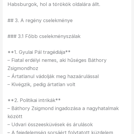
Habsburgok, hol a törökök oldalára állt.
## 3. A regény cselekménye
### 3.1 Főbb cselekményszálak
**1. Gyulai Pál tragédiája**
– Fiatal erdélyi nemes, aki hűséges Báthory
Zsigmondhoz
– Ártatlanul vádolják meg hazaárulással
– Kivégzik, pedig ártatlan volt
**2. Politikai intrikák**
– Báthory Zsigmond ingadozása a nagyhatalmak
között
– Udvari összeesküvések és árulások
– A fejedelemség sorsáért folytatott küzdelem