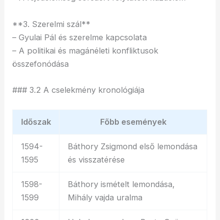
**3. Szerelmi szál**
– Gyulai Pál és szerelme kapcsolata
– A politikai és magánéleti konfliktusok
összefonódása
### 3.2 A cselekmény kronológiája
Időszak
Főbb események
1594-
Báthory Zsigmond első lemondása
1595
és visszatérése
1598-
Báthory ismételt lemondása,
1599
Mihály vajda uralma