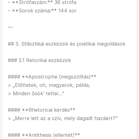
– **Strófaszám:** 36 strófa
– **Sorok száma:** 144 sor
—
## 3. Stilisztikai eszközök és poétikai megoldások
### 3.1 Retorikai eszközök
#### **Apostrophe (megszólítás)**
> „Előttetek, oh, magyarok, példa,
> Minden ősök’ tettei…”
#### **Rhetoricai kérdés**
> „Merre lett az a szív, mely dagadt hazáért?”
#### **Antithesis (ellentét)**