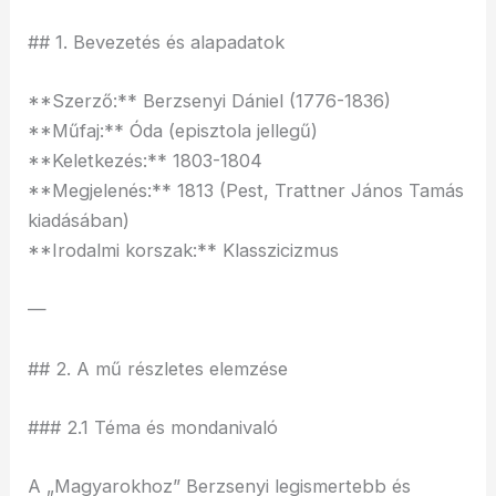
## 1. Bevezetés és alapadatok
**Szerző:** Berzsenyi Dániel (1776-1836)
**Műfaj:** Óda (episztola jellegű)
**Keletkezés:** 1803-1804
**Megjelenés:** 1813 (Pest, Trattner János Tamás
kiadásában)
**Irodalmi korszak:** Klasszicizmus
—
## 2. A mű részletes elemzése
### 2.1 Téma és mondanivaló
A „Magyarokhoz” Berzsenyi legismertebb és