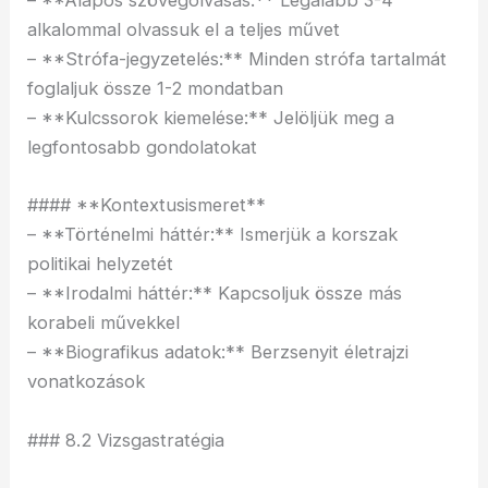
– **Alapos szövegolvasás:** Legalább 3-4
alkalommal olvassuk el a teljes művet
– **Strófa-jegyzetelés:** Minden strófa tartalmát
foglaljuk össze 1-2 mondatban
– **Kulcssorok kiemelése:** Jelöljük meg a
legfontosabb gondolatokat
#### **Kontextusismeret**
– **Történelmi háttér:** Ismerjük a korszak
politikai helyzetét
– **Irodalmi háttér:** Kapcsoljuk össze más
korabeli művekkel
– **Biografikus adatok:** Berzsenyit életrajzi
vonatkozások
### 8.2 Vizsgastratégia