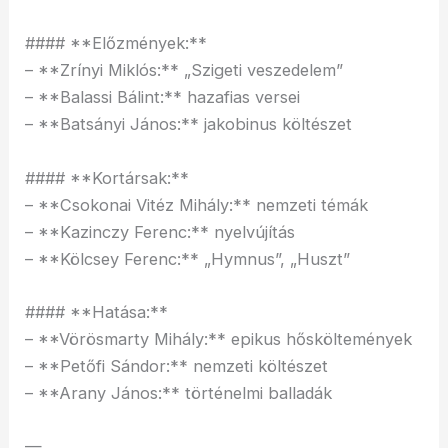
#### **Előzmények:**
– **Zrínyi Miklós:** „Szigeti veszedelem”
– **Balassi Bálint:** hazafias versei
– **Batsányi János:** jakobinus költészet
#### **Kortársak:**
– **Csokonai Vitéz Mihály:** nemzeti témák
– **Kazinczy Ferenc:** nyelvújítás
– **Kölcsey Ferenc:** „Hymnus”, „Huszt”
#### **Hatása:**
– **Vörösmarty Mihály:** epikus hősköltemények
– **Petőfi Sándor:** nemzeti költészet
– **Arany János:** történelmi balladák
—