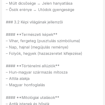
– Múlt dicsősége ↔ Jelen hanyatlása
– Ősök erénye ↔ Utódok gyengesége
### 3.2 Képi világának jellemzői
#### **Természeti képek**
– Vihar, fergeteg (pusztulás szimbóluma)
– Nap, hajnal (megújulás reménye)
– Folyók, hegyek (hazaszeretet kifejezése)
#### **Történelmi allúziók**
– Hun-magyar származás mítosza
– Attila alakja
– Magyar honfoglalás
#### **Mitológiai utalások**
– Antik istenek és hősök