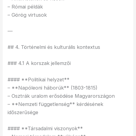
– Római példák
– Görög virtusok
—
## 4. Történelmi és kulturális kontextus
### 4.1 A korszak jellemzői
#### **Politikai helyzet**
– **Napóleoni háborúk** (1803-1815)
– Osztrák uralom erősödése Magyarországon
– **Nemzeti függetlenség** kérdésének
időszerűsége
#### **Társadalmi viszonyok**