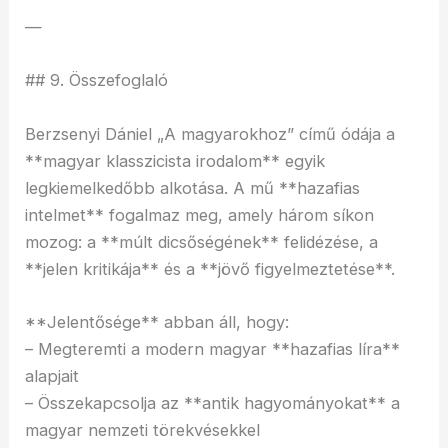
—
## 9. Összefoglaló
Berzsenyi Dániel „A magyarokhoz” című ódája a
**magyar klasszicista irodalom** egyik
legkiemelkedőbb alkotása. A mű **hazafias
intelmet** fogalmaz meg, amely három síkon
mozog: a **múlt dicsőségének** felidézése, a
**jelen kritikája** és a **jövő figyelmeztetése**.
**Jelentősége** abban áll, hogy:
– Megteremti a modern magyar **hazafias líra**
alapjait
– Összekapcsolja az **antik hagyományokat** a
magyar nemzeti törekvésekkel