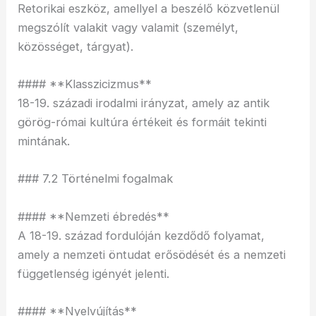
Retorikai eszköz, amellyel a beszélő közvetlenül
megszólít valakit vagy valamit (személyt,
közösséget, tárgyat).
#### **Klasszicizmus**
18-19. századi irodalmi irányzat, amely az antik
görög-római kultúra értékeit és formáit tekinti
mintának.
### 7.2 Történelmi fogalmak
#### **Nemzeti ébredés**
A 18-19. század fordulóján kezdődő folyamat,
amely a nemzeti öntudat erősödését és a nemzeti
függetlenség igényét jelenti.
#### **Nyelvújítás**