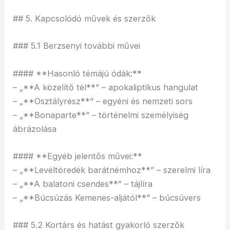
## 5. Kapcsolódó művek és szerzők
### 5.1 Berzsenyi további művei
#### **Hasonló témájú ódák:**
– „**A közelítő tél**” – apokaliptikus hangulat
– „**Osztályrész**” – egyéni és nemzeti sors
– „**Bonaparte**” – történelmi személyiség
ábrázolása
#### **Egyéb jelentős művei:**
– „**Levéltöredék barátnémhoz**” – szerelmi líra
– „**A balatoni csendes**” – tájlíra
– „**Búcsúzás Kemenes-aljától**” – búcsúvers
### 5.2 Kortárs és hatást gyakorló szerzők