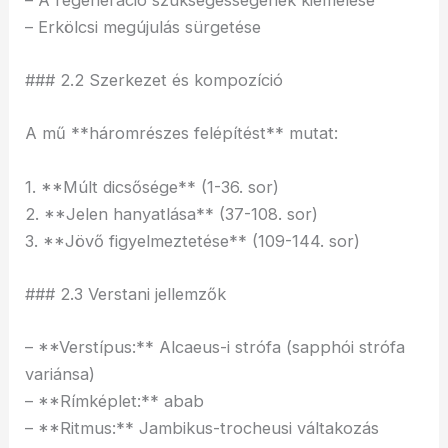
– Erkölcsi megújulás sürgetése
### 2.2 Szerkezet és kompozíció
A mű **háromrészes felépítést** mutat:
1. **Múlt dicsősége** (1-36. sor)
2. **Jelen hanyatlása** (37-108. sor)
3. **Jövő figyelmeztetése** (109-144. sor)
### 2.3 Verstani jellemzők
– **Verstípus:** Alcaeus-i strófa (sapphói strófa
variánsa)
– **Rímképlet:** abab
– **Ritmus:** Jambikus-trocheusi váltakozás