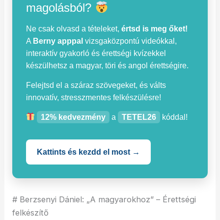
magolásból?
Ne csak olvasd a tételeket,
értsd is meg őket!
A
Berny apppal
vizsgaközpontú videókkal,
interaktív gyakorló és érettségi kvízekkel
készülhetsz a magyar, töri és angol érettségire.
Felejtsd el a száraz szövegeket, és válts
innovatív, stresszmentes felkészülésre!
12% kedvezmény
a
TETEL26
kóddal!
Kattints és kezdd el most →
# Berzsenyi Dániel: „A magyarokhoz” – Érettségi
felkészítő