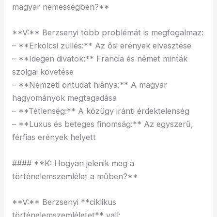
magyar nemességben?**
**V:** Berzsenyi több problémát is megfogalmaz:
– **Erkölcsi züllés:** Az ősi erények elvesztése
– **Idegen divatok:** Francia és német minták
szolgai követése
– **Nemzeti öntudat hiánya:** A magyar
hagyományok megtagadása
– **Tétlenség:** A közügy iránti érdektelenség
– **Luxus és beteges finomság:** Az egyszerű,
férfias erények helyett
#### **K: Hogyan jelenik meg a
történelemszemlélet a műben?**
**V:** Berzsenyi **ciklikus
történelemszemléletet** vall: