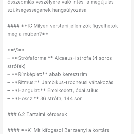
összeomlás veszélyére való intés, a megújulás
szükségességének hangsúlyozása
#### **K: Milyen verstani jellemzők figyelhetők
meg a műben?**
**V:**
– **Strófaforma:** Alcaeus-i strófa (4 soros
strófák)
– **Rímképlet:** abab keresztrím
– **Ritmus:** Jambikus-trocheusi váltakozás
– **Hangulat:** Emelkedett, ódai stílus
– **Hossz:** 36 strófa, 144 sor
### 6.2 Tartalmi kérdések
#### **K: Mit kifogásol Berzsenyi a kortárs