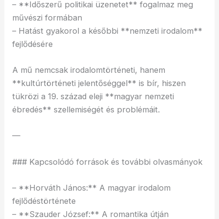
– **Időszerű politikai üzenetet** fogalmaz meg
művészi formában
– Hatást gyakorol a későbbi **nemzeti irodalom**
fejlődésére
A mű nemcsak irodalomtörténeti, hanem
**kultúrtörténeti jelentőséggel** is bír, hiszen
tükrözi a 19. század eleji **magyar nemzeti
ébredés** szellemiségét és problémáit.
—
### Kapcsolódó források és további olvasmányok
– **Horváth János:** A magyar irodalom
fejlődéstörténete
– **Szauder József:** A romantika útján