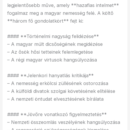
legjelentősebb műve, amely **hazafias intelmet**
fogalmaz meg a magyar nemesség felé. A költő
**három fő gondolatkört** fejt ki:
#### **Történelmi nagyság felidézése**
– A magyar múlt dicsőségének megidézése
– Az ősök hősi tetteinek felemlegetése
– A régi magyar virtusok hangsúlyozása
#### **Jelenkori hanyatlás kritikája**
– A nemesség erkölcsi züllésének ostorozása
– A külföldi divatok szolgai követésének elítélése
– A nemzeti öntudat elvesztésének bírálata
#### **Jövőre vonatkozó figyelmeztetés**
– Nemzeti összeomlás veszélyének hangsúlyozása
– A regeneráció szükségességének kiemelése