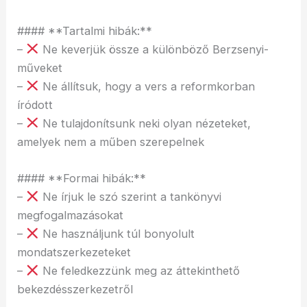
#### **Tartalmi hibák:**
–
Ne keverjük össze a különböző Berzsenyi-
műveket
–
Ne állítsuk, hogy a vers a reformkorban
íródott
–
Ne tulajdonítsunk neki olyan nézeteket,
amelyek nem a műben szerepelnek
#### **Formai hibák:**
–
Ne írjuk le szó szerint a tankönyvi
megfogalmazásokat
–
Ne használjunk túl bonyolult
mondatszerkezeteket
–
Ne feledkezzünk meg az áttekinthető
bekezdésszerkezetről