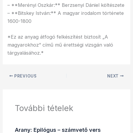
– **Merényi Oszkár:** Berzsenyi Dániel költészete
– **Bitskey István:** A magyar irodalom története
1600-1800
*Ez az anyag átfogó felkészítést biztosít „A
magyarokhoz” című mű érettségi vizsgán való
tárgyalásához.*
PREVIOUS
NEXT
További tételek
Arany: Epilógus – számvető vers