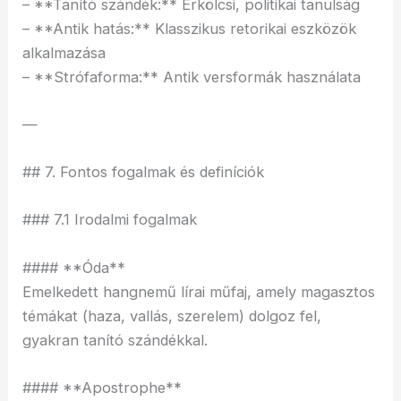
– **Tanító szándék:** Erkölcsi, politikai tanulság
– **Antik hatás:** Klasszikus retorikai eszközök
alkalmazása
– **Strófaforma:** Antik versformák használata
—
## 7. Fontos fogalmak és definíciók
### 7.1 Irodalmi fogalmak
#### **Óda**
Emelkedett hangnemű lírai műfaj, amely magasztos
témákat (haza, vallás, szerelem) dolgoz fel,
gyakran tanító szándékkal.
#### **Apostrophe**