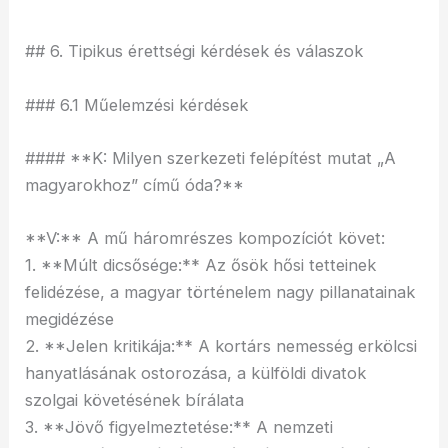
## 6. Tipikus érettségi kérdések és válaszok
### 6.1 Műelemzési kérdések
#### **K: Milyen szerkezeti felépítést mutat „A
magyarokhoz” című óda?**
**V:** A mű háromrészes kompozíciót követ:
1. **Múlt dicsősége:** Az ősök hősi tetteinek
felidézése, a magyar történelem nagy pillanatainak
megidézése
2. **Jelen kritikája:** A kortárs nemesség erkölcsi
hanyatlásának ostorozása, a külföldi divatok
szolgai követésének bírálata
3. **Jövő figyelmeztetése:** A nemzeti