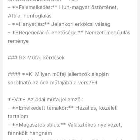
– **Felemelkedés:** Hun-magyar őstörténet,
Attila, honfoglalás
– **Hanyatlás:** Jelenkori erkölcsi válság
– **Regeneráció lehetősége:** Nemzeti megújulás
reménye
### 6.3 Műfaji kérdések
#### **K: Milyen műfaji jellemzők alapján
sorolható az óda műfajába a vers?**
**V:** Az ódai műfaj jellemzői:
– **Emelkedett témakör:** Hazafias, közéleti
tartalom
– **Magasztos stílus:** Választékos nyelvezet,
fennkölt hangnem