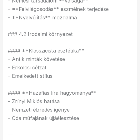
– Nemesi társadalom **válsága**
– **Felvilágosodás** eszméinek terjedése
– **Nyelvújítás** mozgalma
### 4.2 Irodalmi környezet
#### **Klasszicista esztétika**
– Antik minták követése
– Erkölcsi célzat
– Emelkedett stílus
#### **Hazafias líra hagyománya**
– Zrínyi Miklós hatása
– Nemzeti ébredés igénye
– Óda műfajának újjáélesztése
—