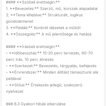
#### **Szóbeli érettségin:**
1. **Bevezetés:** Szerző, mű, korszak alapadatai
2. **Téma kifejtése:** Strukturált, logikus
gondolatmenet
3. **Példák:** Konkrét idézetek a műből
4. **Összegzés:** A mű jelentősége és hatása
#### **Írásbeli érettségin:**
– **Időbeosztás:** 15-20 perc tervezés, 60-70
perc írás, 10 perc átnézés
– **Szerkezet:** Bevezetés, tárgyalás, befejezés
– **Érvrendszer:** Minden állítást támasztunk alá
példával
– **Stílus:** Értekezés jellegű, szakszerű
nyelvezet
### 8.3 Gyakori hibák elkerülése