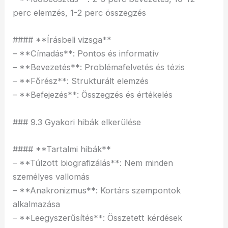
perc elemzés, 1-2 perc összegzés
#### **Írásbeli vizsga**
– **Címadás**: Pontos és informatív
– **Bevezetés**: Problémafelvetés és tézis
– **Főrész**: Strukturált elemzés
– **Befejezés**: Összegzés és értékelés
### 9.3 Gyakori hibák elkerülése
#### **Tartalmi hibák**
– **Túlzott biografizálás**: Nem minden
személyes vallomás
– **Anakronizmus**: Kortárs szempontok
alkalmazása
– **Leegyszerűsítés**: Összetett kérdések