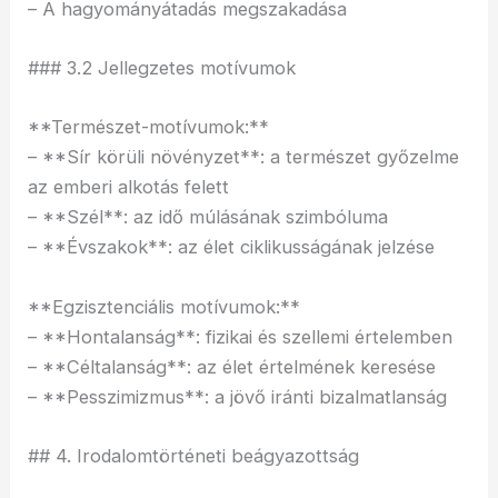
– A hagyományátadás megszakadása
### 3.2 Jellegzetes motívumok
**Természet-motívumok:**
– **Sír körüli növényzet**: a természet győzelme
az emberi alkotás felett
– **Szél**: az idő múlásának szimbóluma
– **Évszakok**: az élet ciklikusságának jelzése
**Egzisztenciális motívumok:**
– **Hontalanság**: fizikai és szellemi értelemben
– **Céltalanság**: az élet értelmének keresése
– **Pesszimizmus**: a jövő iránti bizalmatlanság
## 4. Irodalomtörténeti beágyazottság