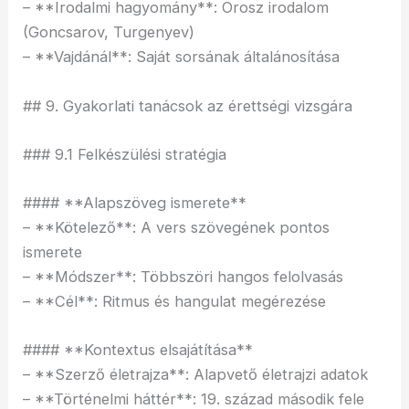
– **Irodalmi hagyomány**: Orosz irodalom
(Goncsarov, Turgenyev)
– **Vajdánál**: Saját sorsának általánosítása
## 9. Gyakorlati tanácsok az érettségi vizsgára
### 9.1 Felkészülési stratégia
#### **Alapszöveg ismerete**
– **Kötelező**: A vers szövegének pontos
ismerete
– **Módszer**: Többszöri hangos felolvasás
– **Cél**: Ritmus és hangulat megérezése
#### **Kontextus elsajátítása**
– **Szerző életrajza**: Alapvető életrajzi adatok
– **Történelmi háttér**: 19. század második fele