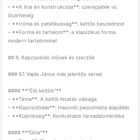
– **A lírai én konstrukciója**: szerepjáték vs.
őszinteség
– **Irónia és patetikusság**: kettős beszédmód
– **Forma és tartalom**: a klasszikus forma
modern tartalommal
## 6. Kapcsolódó művek és szerzők
### 6.1 Vajda János más jelentős versei
#### **”Élő költők”**
– **Téma**: A költői hivatás válsága
– **Kapcsolódás**: Hasonló pesszimista alapállás
– **Különbség**: Konkrétabb társadalomkritika
#### **”Gina”**