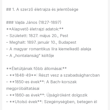
## 1. A szerző életrajza és jelentősége
### Vajda János (1827-1897)
**Alapvető életrajzi adatok:**
– Született: 1827. május 20., Pest
– Meghalt: 1897. január 10., Budapest
– A magyar romantikus líra kiemelkedő alakja
– A „hontalanság” költője
**Életútjának főbb állomásai:**
– **1848-49**: Részt vesz a szabadságharcban
– **1850-es évek**: A Bach-korszak
megpróbáltatásai
– **1860-as évek**: Újságíróként dolgozik
– **Utolsó évek**: Szegénységben, betegen él