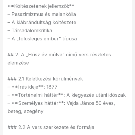
**Költészetének jellemzői:**
– Pesszimizmus és melankólia
– A kiábrándultság költészete
– Társadalomkritika
– A „fölösleges ember” típusa
## 2. A „Húsz év múlva” című vers részletes
elemzése
### 2.1 Keletkezési körülmények
– **Írás ideje**: 1877
– **Történelmi háttér**: A kiegyezés utáni időszak
– **Személyes háttér**: Vajda János 50 éves,
beteg, szegény
### 2.2 A vers szerkezete és formája