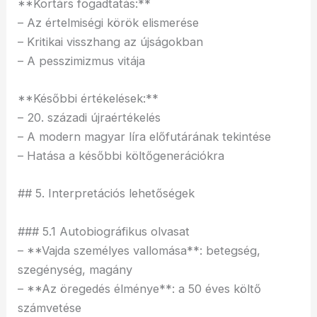
**Kortárs fogadtatás:**
– Az értelmiségi körök elismerése
– Kritikai visszhang az újságokban
– A pesszimizmus vitája
**Későbbi értékelések:**
– 20. századi újraértékelés
– A modern magyar líra előfutárának tekintése
– Hatása a későbbi költőgenerációkra
## 5. Interpretációs lehetőségek
### 5.1 Autobiográfikus olvasat
– **Vajda személyes vallomása**: betegség,
szegénység, magány
– **Az öregedés élménye**: a 50 éves költő
számvetése