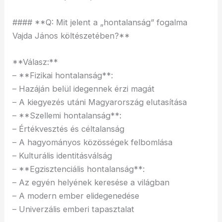
#### **Q: Mit jelent a „hontalanság” fogalma
Vajda János költészetében?**
**Válasz:**
– **Fizikai hontalanság**:
– Hazáján belül idegennek érzi magát
– A kiegyezés utáni Magyarország elutasítása
– **Szellemi hontalanság**:
– Értékvesztés és céltalanság
– A hagyományos közösségek felbomlása
– Kulturális identitásválság
– **Egzisztenciális hontalanság**:
– Az egyén helyének keresése a világban
– A modern ember elidegenedése
– Univerzális emberi tapasztalat