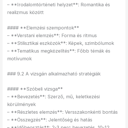
– **Irodalomtörténeti helyzet**: Romantika és
realizmus között
#### **Elemzési szempontok**
– **Verstani elemzés**: Forma és ritmus
– **Stilisztikai eszközök**: Képek, szimbólumok
– **Tematikus megközelítés**: Főbb témák és
motívumok
### 9.2 A vizsgán alkalmazható stratégiák
#### **Szóbeli vizsga**
– **Bevezetés**: Szerző, mű, keletkezési
körülmények
– **Részletes elemzés**: Versszakonkénti bontás
– **Összegzés**: Jelentőség és hatás
– **Időbeosztás**: 2-3 perc bevezetés, 10-12