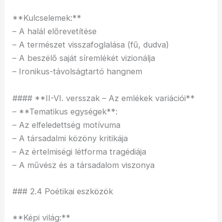
**Kulcselemek:**
– A halál előrevetítése
– A természet visszafoglalása (fű, dudva)
– A beszélő saját síremlékét vizionálja
– Ironikus-távolságtartó hangnem
#### **II-VI. versszak – Az emlékek variációi**
– **Tematikus egységek**:
– Az elfeledettség motívuma
– A társadalmi közöny kritikája
– Az értelmiségi létforma tragédiája
– A művész és a társadalom viszonya
### 2.4 Poétikai eszközök
**Képi világ:**