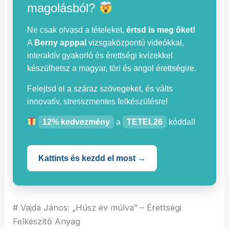
magolásból?
Ne csak olvasd a tételeket,
értsd is meg őket!
A
Berny apppal
vizsgaközpontú videókkal,
interaktív gyakorló és érettségi kvízekkel
készülhetsz a magyar, töri és angol érettségire.
Felejtsd el a száraz szövegeket, és válts
innovatív, stresszmentes felkészülésre!
12% kedvezmény
a
TETEL26
kóddal!
Kattints és kezdd el most →
# Vajda János: „Húsz év múlva” – Érettségi
Felkészítő Anyag