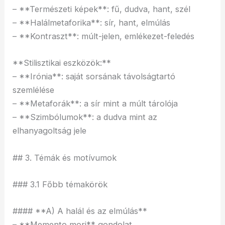
– **Természeti képek**: fű, dudva, hant, szél
– **Halálmetaforika**: sír, hant, elmúlás
– **Kontraszt**: múlt-jelen, emlékezet-feledés
**Stilisztikai eszközök:**
– **Irónia**: saját sorsának távolságtartó
szemlélése
– **Metaforák**: a sír mint a múlt tárolója
– **Szimbólumok**: a dudva mint az
elhanyagoltság jele
## 3. Témák és motívumok
### 3.1 Főbb témakörök
#### **A) A halál és az elmúlás**
– **Memento mori** gondolat