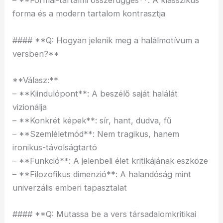
– **Formai-tartalmi összefüggés**: A klasszikus
forma és a modern tartalom kontrasztja
#### **Q: Hogyan jelenik meg a halálmotívum a
versben?**
**Válasz:**
– **Kiindulópont**: A beszélő saját halálát
vizionálja
– **Konkrét képek**: sír, hant, dudva, fű
– **Szemléletmód**: Nem tragikus, hanem
ironikus-távolságtartó
– **Funkció**: A jelenbeli élet kritikájának eszköze
– **Filozofikus dimenzió**: A halandóság mint
univerzális emberi tapasztalat
#### **Q: Mutassa be a vers társadalomkritikai