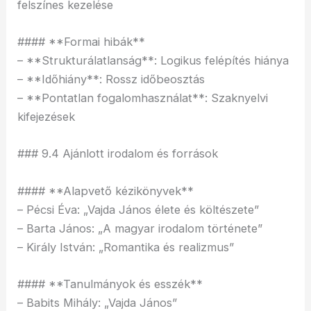
felszínes kezelése
#### **Formai hibák**
– **Strukturálatlanság**: Logikus felépítés hiánya
– **Időhiány**: Rossz időbeosztás
– **Pontatlan fogalomhasználat**: Szaknyelvi
kifejezések
### 9.4 Ajánlott irodalom és források
#### **Alapvető kézikönyvek**
– Pécsi Éva: „Vajda János élete és költészete”
– Barta János: „A magyar irodalom története”
– Király István: „Romantika és realizmus”
#### **Tanulmányok és esszék**
– Babits Mihály: „Vajda János”