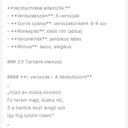
**Verstechnikai jellemzők:**
– **Versszakszám**: 6 versszak
– **Sorok száma**: versszakonként 4-4 sor
– **Rímképlet**: ölelő rím (abba)
– **Versmérték**: jambikus lejtés
– **Ritmus**: lassú, elégikus
### 2.3 Tartalmi elemzés
#### **I. versszak – A kiindulópont**
„`
„Húsz év múlva síromon
Fű terem majd, dudva nő,
S a hantok közt lengő szó
Így fog szólni rólam:”
„`