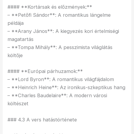
#### **Kortársak és előzmények:**
– **Petőfi Sándor**: A romantikus lángelme
példája
– **Arany János**: A kiegyezés kori értelmiségi
magatartás
– **Tompa Mihály**: A pesszimista világlátás
költője
#### **Európai párhuzamok:**
– **Lord Byron**: A romantikus világfájdalom
– **Heinrich Heine**: Az ironikus-szkeptikus hang
– **Charles Baudelaire**: A modern városi
költészet
### 4.3 A vers hatástörténete