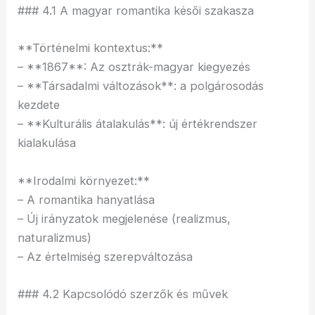
### 4.1 A magyar romantika késői szakasza
**Történelmi kontextus:**
– **1867**: Az osztrák-magyar kiegyezés
– **Társadalmi változások**: a polgárosodás
kezdete
– **Kulturális átalakulás**: új értékrendszer
kialakulása
**Irodalmi környezet:**
– A romantika hanyatlása
– Új irányzatok megjelenése (realizmus,
naturalizmus)
– Az értelmiség szerepváltozása
### 4.2 Kapcsolódó szerzők és művek