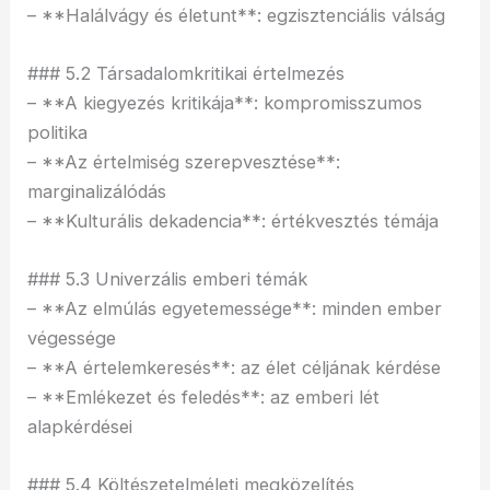
– **Halálvágy és életunt**: egzisztenciális válság
### 5.2 Társadalomkritikai értelmezés
– **A kiegyezés kritikája**: kompromisszumos
politika
– **Az értelmiség szerepvesztése**:
marginalizálódás
– **Kulturális dekadencia**: értékvesztés témája
### 5.3 Univerzális emberi témák
– **Az elmúlás egyetemessége**: minden ember
végessége
– **A értelemkeresés**: az élet céljának kérdése
– **Emlékezet és feledés**: az emberi lét
alapkérdései
### 5.4 Költészetelméleti megközelítés