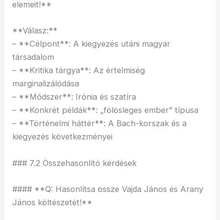
elemeit!**
**Válasz:**
– **Célpont**: A kiegyezés utáni magyar
társadalom
– **Kritika tárgya**: Az értelmiség
marginalizálódása
– **Módszer**: Irónia és szatíra
– **Konkrét példák**: „fölösleges ember” típusa
– **Történelmi háttér**: A Bach-korszak és a
kiegyezés következményei
### 7.2 Összehasonlító kérdések
#### **Q: Hasonlítsa össze Vajda János és Arany
János költészetét!**