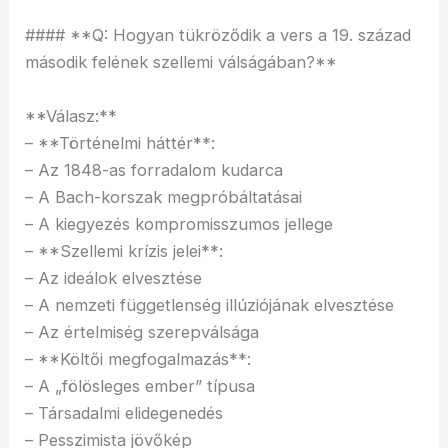
#### **Q: Hogyan tükröződik a vers a 19. század
második felének szellemi válságában?**
**Válasz:**
– **Történelmi háttér**:
– Az 1848-as forradalom kudarca
– A Bach-korszak megpróbáltatásai
– A kiegyezés kompromisszumos jellege
– **Szellemi krízis jelei**:
– Az ideálok elvesztése
– A nemzeti függetlenség illúziójának elvesztése
– Az értelmiség szerepválsága
– **Költői megfogalmazás**:
– A „fölösleges ember” típusa
– Társadalmi elidegenedés
– Pesszimista jövőkép