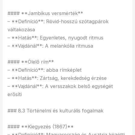
#### **Jambikus versmérték**
– **Definíció**: Rövid-hosszú szótagpárok
váltakozása
– **Hatás**: Egyenletes, nyugodt ritmus
– **Vajdánál**: A melankólia ritmusa
#### **Ölelő rím**
– **Definíció**: abba rímképlet
– **Hatás**: Zártság, kerekdedség érzése
– **Vajdánál**: A versszakok belső egységét
erősíti
### 8.3 Történelmi és kulturális fogalmak
#### **Kiegyezés (1867)**
– **Definíció**: Magyarország és Ausztria közötti