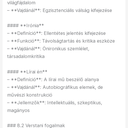
világfájdalom
– **Vajdánál**: Egzisztenciális válság kifejezése
#### **Irónia**
– **Definíció**: Ellentétes jelentés kifejezése
– **Funkció**: Távolságtartás és kritika eszköze
– **Vajdánál**: Önironikus szemlélet,
társadalomkritika
#### **Lírai én**
– **Definíció**: A lírai mű beszélő alanya
– **Vajdánál**: Autobiográfikus elemek, de
művészi konstrukció
– **Jellemzők**: Intellektuális, szkeptikus,
magányos
### 8.2 Verstani fogalmak