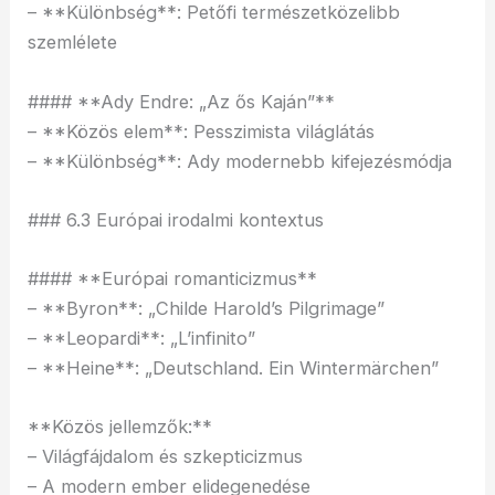
– **Különbség**: Petőfi természetközelibb
szemlélete
#### **Ady Endre: „Az ős Kaján”**
– **Közös elem**: Pesszimista világlátás
– **Különbség**: Ady modernebb kifejezésmódja
### 6.3 Európai irodalmi kontextus
#### **Európai romanticizmus**
– **Byron**: „Childe Harold’s Pilgrimage”
– **Leopardi**: „L’infinito”
– **Heine**: „Deutschland. Ein Wintermärchen”
**Közös jellemzők:**
– Világfájdalom és szkepticizmus
– A modern ember elidegenedése