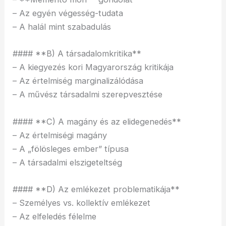
– Az egyén végesség-tudata
– A halál mint szabadulás
#### **B) A társadalomkritika**
– A kiegyezés kori Magyarország kritikája
– Az értelmiség marginalizálódása
– A művész társadalmi szerepvesztése
#### **C) A magány és az elidegenedés**
– Az értelmiségi magány
– A „fölösleges ember” típusa
– A társadalmi elszigeteltség
#### **D) Az emlékezet problematikája**
– Személyes vs. kollektív emlékezet
– Az elfeledés félelme