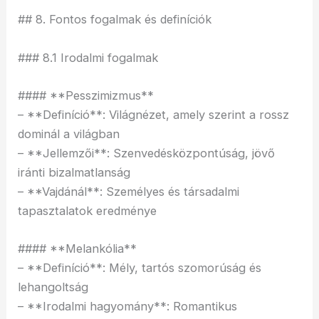
## 8. Fontos fogalmak és definíciók
### 8.1 Irodalmi fogalmak
#### **Pesszimizmus**
– **Definíció**: Világnézet, amely szerint a rossz
dominál a világban
– **Jellemzői**: Szenvedésközpontúság, jövő
iránti bizalmatlanság
– **Vajdánál**: Személyes és társadalmi
tapasztalatok eredménye
#### **Melankólia**
– **Definíció**: Mély, tartós szomorúság és
lehangoltság
– **Irodalmi hagyomány**: Romantikus