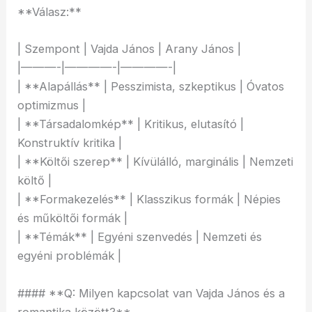
**Válasz:**
| Szempont | Vajda János | Arany János |
|———-|————-|————-|
| **Alapállás** | Pesszimista, szkeptikus | Óvatos
optimizmus |
| **Társadalomkép** | Kritikus, elutasító |
Konstruktív kritika |
| **Költői szerep** | Kívülálló, marginális | Nemzeti
költő |
| **Formakezelés** | Klasszikus formák | Népies
és műköltői formák |
| **Témák** | Egyéni szenvedés | Nemzeti és
egyéni problémák |
#### **Q: Milyen kapcsolat van Vajda János és a
romantika között?**