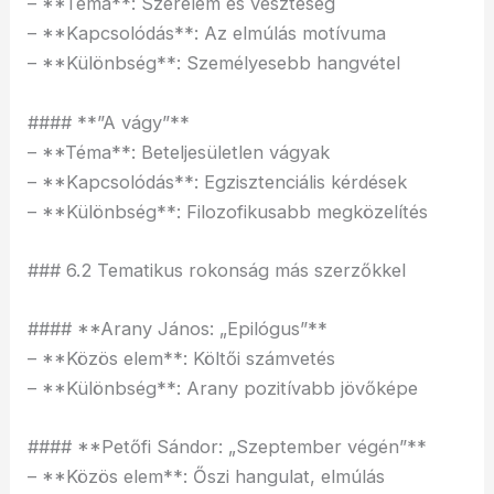
– **Téma**: Szerelem és veszteség
– **Kapcsolódás**: Az elmúlás motívuma
– **Különbség**: Személyesebb hangvétel
#### **”A vágy”**
– **Téma**: Beteljesületlen vágyak
– **Kapcsolódás**: Egzisztenciális kérdések
– **Különbség**: Filozofikusabb megközelítés
### 6.2 Tematikus rokonság más szerzőkkel
#### **Arany János: „Epilógus”**
– **Közös elem**: Költői számvetés
– **Különbség**: Arany pozitívabb jövőképe
#### **Petőfi Sándor: „Szeptember végén”**
– **Közös elem**: Őszi hangulat, elmúlás