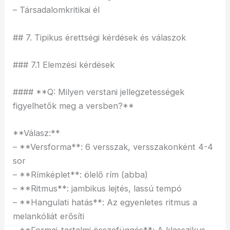
– Társadalomkritikai él
## 7. Tipikus érettségi kérdések és válaszok
### 7.1 Elemzési kérdések
#### **Q: Milyen verstani jellegzetességek
figyelhetők meg a versben?**
**Válasz:**
– **Versforma**: 6 versszak, versszakonként 4-4
sor
– **Rímképlet**: ölelő rím (abba)
– **Ritmus**: jambikus lejtés, lassú tempó
– **Hangulati hatás**: Az egyenletes ritmus a
melankóliát erősíti