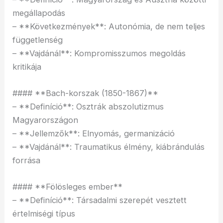
megállapodás
– **Következmények**: Autonómia, de nem teljes
függetlenség
– **Vajdánál**: Kompromisszumos megoldás
kritikája
#### **Bach-korszak (1850-1867)**
– **Definíció**: Osztrák abszolutizmus
Magyarországon
– **Jellemzők**: Elnyomás, germanizáció
– **Vajdánál**: Traumatikus élmény, kiábrándulás
forrása
#### **Fölösleges ember**
– **Definíció**: Társadalmi szerepét vesztett
értelmiségi típus