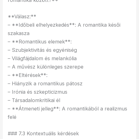
**Válasz:**
– **Időbeli elhelyezkedés**: A romantika késői
szakasza
– **Romantikus elemek**:
– Szubjektivitás és egyéniség
– Világfájdalom és melankólia
– A művész különleges szerepe
– **Eltérések**:
– Hiányzik a romantikus pátosz
– Irónia és szkepticizmus
– Társadalomkritikai él
– **Átmeneti jelleg**: A romantikából a realizmus
felé
### 7.3 Kontextuális kérdések