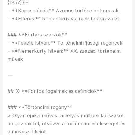
(1857)**
– **Kapcsolódás:** Azonos történelmi korszak
– **Eltérés:** Romantikus vs. realista ábrázolás
### **Kortárs szerzők**
– **Fekete István:** Történelmi ifjúsági regények
– **Nemeskürty István:** XX. századi történelmi
művek
—
## 🎯 **Fontos fogalmak és definíciók**
### **Történelmi regény**
> Olyan epikai művek, amelyek múltbeli korszakot
dolgoznak fel, ötvözve a történelmi hitelességet és
a művészi fikciót.