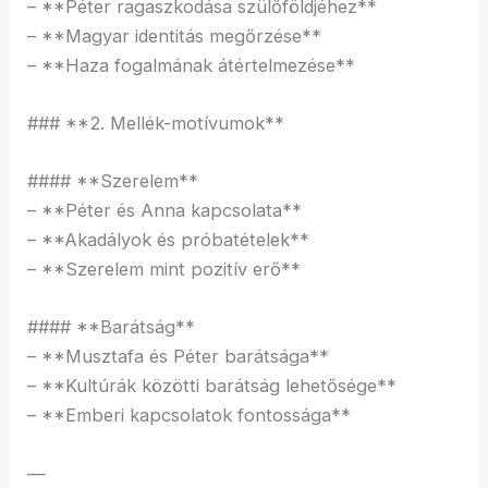
– **Péter ragaszkodása szülőföldjéhez**
– **Magyar identitás megőrzése**
– **Haza fogalmának átértelmezése**
### **2. Mellék-motívumok**
#### **Szerelem**
– **Péter és Anna kapcsolata**
– **Akadályok és próbatételek**
– **Szerelem mint pozitív erő**
#### **Barátság**
– **Musztafa és Péter barátsága**
– **Kultúrák közötti barátság lehetősége**
– **Emberi kapcsolatok fontossága**
—