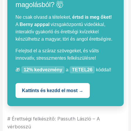
magolásból? 🤯
Ne csak olvasd a tételeket,
értsd is meg őket!
A
Berny apppal
vizsgaközpontú videókkal,
interaktív gyakorló és érettségi kvízekkel
készülhetsz a magyar, töri és angol érettségire.
Felejtsd el a száraz szövegeket, és válts
innovatív, stresszmentes felkészülésre!
🎁
12% kedvezmény
a
TETEL26
kóddal!
Kattints és kezdd el most →
# Érettségi felkészítő: Passuth László – A
vérbosszú