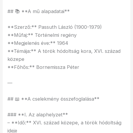
## 📚 **A mű alapadatai**
**Szerző:** Passuth László (1900-1979)
**Műfaj:** Történelmi regény
**Megjelenés éve:** 1964
**Témája:** A török hódoltság kora, XVI. század
közepe
**Főhős:** Bornemissza Péter
—
## 📖 **A cselekmény összefoglalása**
### **I. Az alaphelyzet**
– **Idő:** XVI. század közepe, a török hódoltság
ideje