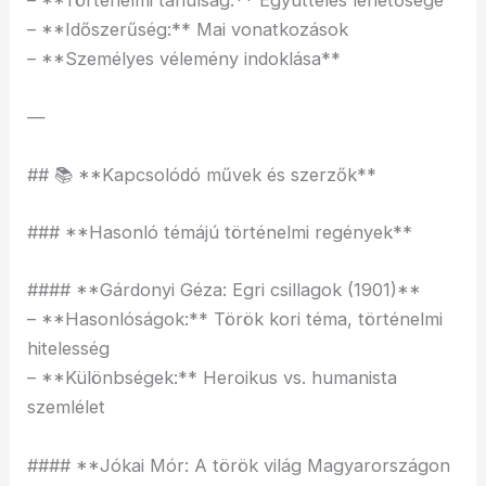
– **Történelmi tanulság:** Együttélés lehetősége
– **Időszerűség:** Mai vonatkozások
– **Személyes vélemény indoklása**
—
## 📚 **Kapcsolódó művek és szerzők**
### **Hasonló témájú történelmi regények**
#### **Gárdonyi Géza: Egri csillagok (1901)**
– **Hasonlóságok:** Török kori téma, történelmi
hitelesség
– **Különbségek:** Heroikus vs. humanista
szemlélet
#### **Jókai Mór: A török világ Magyarországon