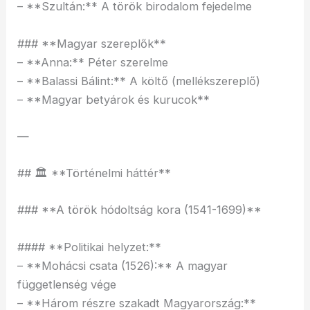
– **Szultán:** A török birodalom fejedelme
### **Magyar szereplők**
– **Anna:** Péter szerelme
– **Balassi Bálint:** A költő (mellékszereplő)
– **Magyar betyárok és kurucok**
—
## 🏛️ **Történelmi háttér**
### **A török hódoltság kora (1541-1699)**
#### **Politikai helyzet:**
– **Mohácsi csata (1526):** A magyar
függetlenség vége
– **Három részre szakadt Magyarország:**