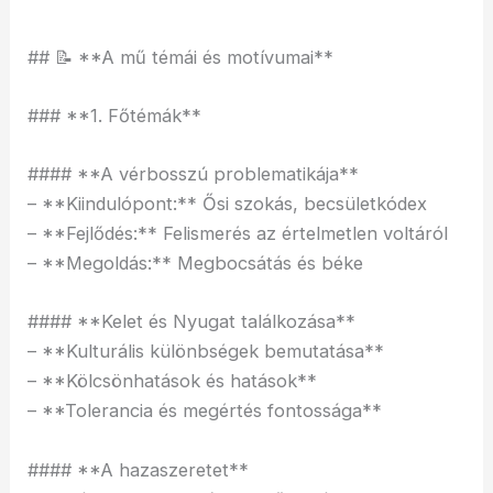
## 📝 **A mű témái és motívumai**
### **1. Főtémák**
#### **A vérbosszú problematikája**
– **Kiindulópont:** Ősi szokás, becsületkódex
– **Fejlődés:** Felismerés az értelmetlen voltáról
– **Megoldás:** Megbocsátás és béke
#### **Kelet és Nyugat találkozása**
– **Kulturális különbségek bemutatása**
– **Kölcsönhatások és hatások**
– **Tolerancia és megértés fontossága**
#### **A hazaszeretet**