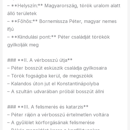
– **Helyszín:** Magyarország, török uralom alatt
álló területek
– **Főhős:** Bornemissza Péter, magyar nemes
ifjú
– **Kiindulási pont:** Péter családját törökök
gyilkolják meg
### **II. A vérbosszú útja**
– Péter bosszút esküszik családja gyilkosaira
– Török fogságba kerül, de megszökik
– Kalandos úton jut el Konstantinápolyba
– A szultán udvarában próbál bosszút állni
### **III. A felismerés és katarzis**
– Péter rájön a vérbosszú értelmetlen voltára
– A gyűlölet körforgásának felismerése