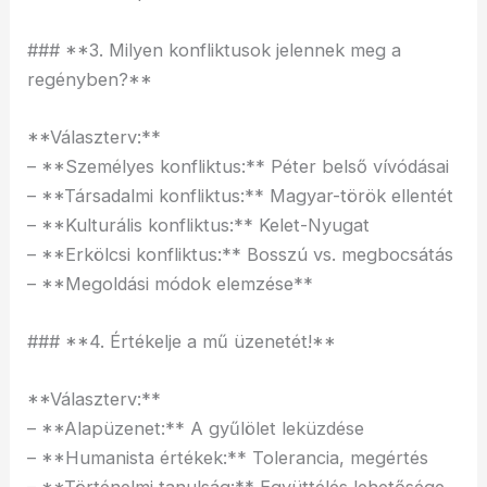
### **3. Milyen konfliktusok jelennek meg a
regényben?**
**Választerv:**
– **Személyes konfliktus:** Péter belső vívódásai
– **Társadalmi konfliktus:** Magyar-török ellentét
– **Kulturális konfliktus:** Kelet-Nyugat
– **Erkölcsi konfliktus:** Bosszú vs. megbocsátás
– **Megoldási módok elemzése**
### **4. Értékelje a mű üzenetét!**
**Választerv:**
– **Alapüzenet:** A gyűlölet leküzdése
– **Humanista értékek:** Tolerancia, megértés