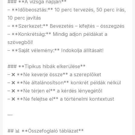
### **A vizsga napján**
– **Időbeosztás:** 10 perc tervezés, 50 perc írás,
10 perc javítás
– **Szerkezet:** Bevezetés – kifejtés – összegzés
– **Konkrétság:** Mindig adjon példákat a
szövegből!
– **Saját vélemény:** Indokolja állításait!
### **Tipikus hibák elkerülése**
– ❌ **Ne keverje össze** a szereplőket
– ❌ **Ne általánosítson** konkrét példák nélkül
– ❌ **Ne térjen el** a kérdés lényegétől
– ❌ **Ne felejtse el** a történelmi kontextust
—
## 📊 **Összefoglaló táblázat**