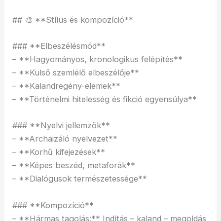
## 🎨 **Stílus és kompozíció**
### **Elbeszélésmód**
– **Hagyományos, kronologikus felépítés**
– **Külső szemlélő elbeszélője**
– **Kalandregény-elemek**
– **Történelmi hitelesség és fikció egyensúlya**
### **Nyelvi jellemzők**
– **Archaizáló nyelvezet**
– **Korhű kifejezések**
– **Képes beszéd, metaforák**
– **Dialógusok természetessége**
### **Kompozíció**
– **Hármas tagolás:** Indítás – kaland – megoldás