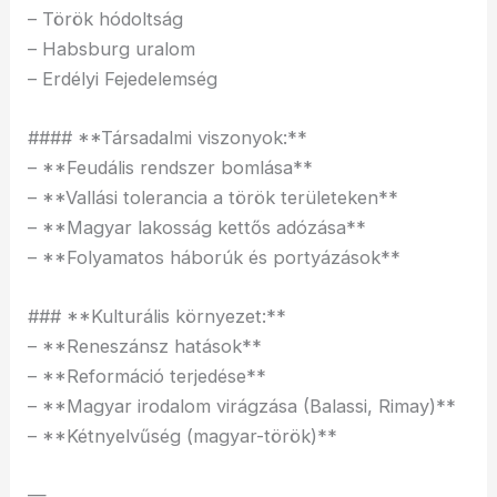
– Török hódoltság
– Habsburg uralom
– Erdélyi Fejedelemség
#### **Társadalmi viszonyok:**
– **Feudális rendszer bomlása**
– **Vallási tolerancia a török területeken**
– **Magyar lakosság kettős adózása**
– **Folyamatos háborúk és portyázások**
### **Kulturális környezet:**
– **Reneszánsz hatások**
– **Reformáció terjedése**
– **Magyar irodalom virágzása (Balassi, Rimay)**
– **Kétnyelvűség (magyar-török)**
—