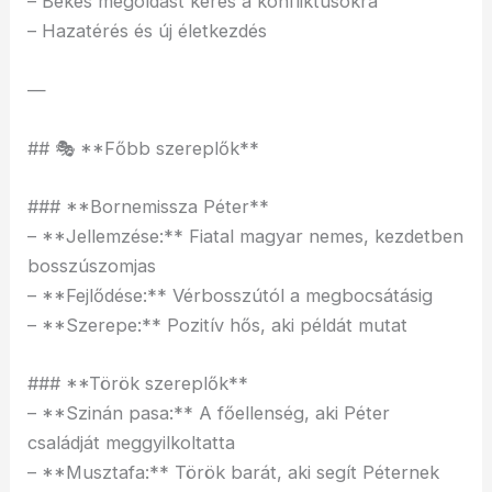
– Békés megoldást keres a konfliktusokra
– Hazatérés és új életkezdés
—
## 🎭 **Főbb szereplők**
### **Bornemissza Péter**
– **Jellemzése:** Fiatal magyar nemes, kezdetben
bosszúszomjas
– **Fejlődése:** Vérbosszútól a megbocsátásig
– **Szerepe:** Pozitív hős, aki példát mutat
### **Török szereplők**
– **Szinán pasa:** A főellenség, aki Péter
családját meggyilkoltatta
– **Musztafa:** Török barát, aki segít Péternek