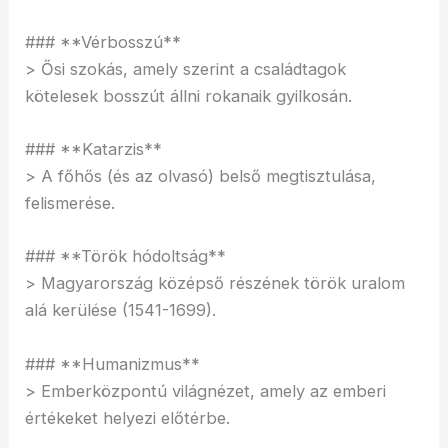
### **Vérbosszú**
> Ősi szokás, amely szerint a családtagok
kötelesek bosszút állni rokanaik gyilkosán.
### **Katarzis**
> A főhős (és az olvasó) belső megtisztulása,
felismerése.
### **Török hódoltság**
> Magyarország középső részének török uralom
alá kerülése (1541-1699).
### **Humanizmus**
> Emberközpontú világnézet, amely az emberi
értékeket helyezi előtérbe.