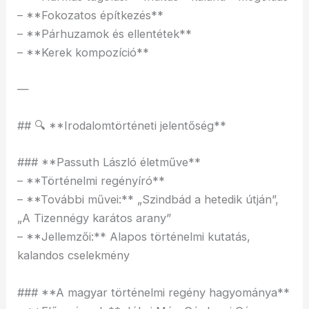
– **Fokozatos építkezés**
– **Párhuzamok és ellentétek**
– **Kerek kompozíció**
—
## 🔍 **Irodalomtörténeti jelentőség**
### **Passuth László életműve**
– **Történelmi regényíró**
– **További művei:** „Szindbád a hetedik útján”,
„A Tizennégy karátos arany”
– **Jellemzői:** Alapos történelmi kutatás,
kalandos cselekmény
### **A magyar történelmi regény hagyománya**