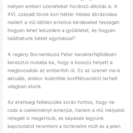
mélyen emberi üzeneteket hordozó alkotás is. A
XVI. századi török kori háttér hiteles ábrázolása
mellett a mű időtlen erkölcsi kérdéseket feszeget:
hogyan lehet leküzdeni a gyűlöletet, és hogyan
találhatunk békét egymással?
A regény Bornemissza Péter karakterfejlődésén
keresztül mutatja be, hogy a bosszú helyett a
megbocsátás az emberibb út. Ez az üzenet ma is
aktuális, amikor különféle konfliktusoktól terhelt
világban élünk.
Az érettségi felkészülés során fontos, hogy ne
csak a cselekményt ismerjük, hanem a mű mélyebb
rétegeit is megértsük, és képesek legyünk
kapcsolatot teremteni a történelmi múlt és a jelen