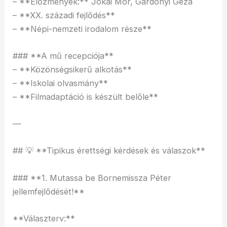
– **Előzmények:** Jókai Mór, Gárdonyi Géza
– **XX. századi fejlődés**
– **Népi-nemzeti irodalom része**
### **A mű recepciója**
– **Közönségsikerű alkotás**
– **Iskolai olvasmány**
– **Filmadaptáció is készült belőle**
—
## 💡 **Tipikus érettségi kérdések és válaszok**
### **1. Mutassa be Bornemissza Péter
jellemfejlődését!**
**Választerv:**