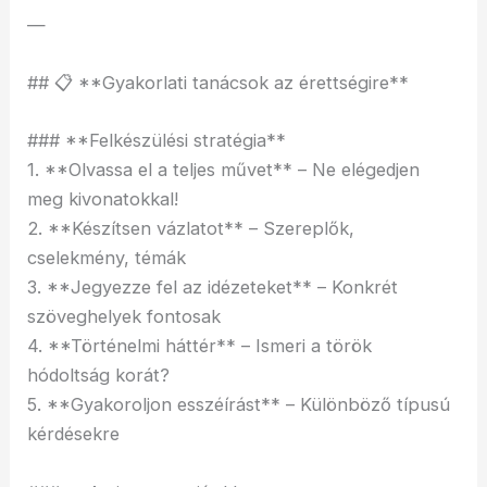
—
## 📋 **Gyakorlati tanácsok az érettségire**
### **Felkészülési stratégia**
1. **Olvassa el a teljes művet** – Ne elégedjen
meg kivonatokkal!
2. **Készítsen vázlatot** – Szereplők,
cselekmény, témák
3. **Jegyezze fel az idézeteket** – Konkrét
szöveghelyek fontosak
4. **Történelmi háttér** – Ismeri a török
hódoltság korát?
5. **Gyakoroljon esszéírást** – Különböző típusú
kérdésekre