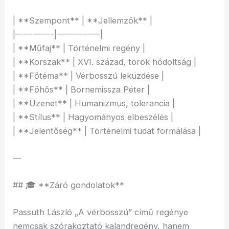
| **Szempont** | **Jellemzők** |
|————–|—————|
| **Műfaj** | Történelmi regény |
| **Korszak** | XVI. század, török hódoltság |
| **Főtéma** | Vérbosszú leküzdése |
| **Főhős** | Bornemissza Péter |
| **Üzenet** | Humanizmus, tolerancia |
| **Stílus** | Hagyományos elbeszélés |
| **Jelentőség** | Történelmi tudat formálása |
—
## 🎓 **Záró gondolatok**
Passuth László „A vérbosszú” című regénye
nemcsak szórakoztató kalandregény, hanem