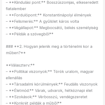
– **Kiindulási pont:** Bosszúszomjas, elkeseredett
fiatalember
– **Fordulópont:** Konstantinápolyi élmények
– **Felismerés:** A gyűlölet káros volta
– **Végállapot:** Megbocsátó, békés személyiség
– **Példák a szövegből**
### **2. Hogyan jelenik meg a történelmi kor a
műben?**
**Választerv:**
– **Politikai viszonyok:** Török uralom, magyar
ellenállás
– **Társadalmi körülmények:** Feudális viszonyok
– **Életmód:** Várak, udvarok, hétköznapi élet
– **Szokások:** Vérbosszú, vendégszeretet
– **Konkrét példák a műből**