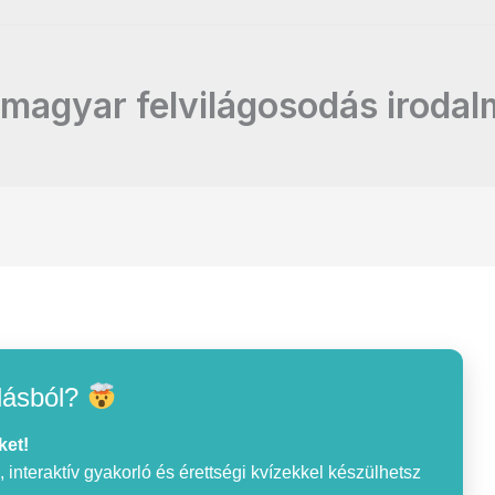
magyar felvilágosodás irodal
lásból?
ket!
interaktív gyakorló és érettségi kvízekkel készülhetsz