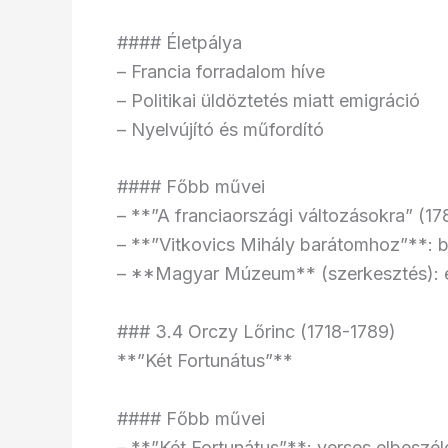
#### Életpálya
– Francia forradalom híve
– Politikai üldöztetés miatt emigráció
– Nyelvújító és műfordító
#### Főbb művei
– **”A franciaországi változásokra” (1
– **”Vitkovics Mihály barátomhoz”**: ba
– **Magyar Múzeum** (szerkesztés): el
### 3.4 Orczy Lőrinc (1718-1789)
**”Két Fortunátus”**
#### Főbb művei
– **”Két Fortunátus”**: verses elbeszél