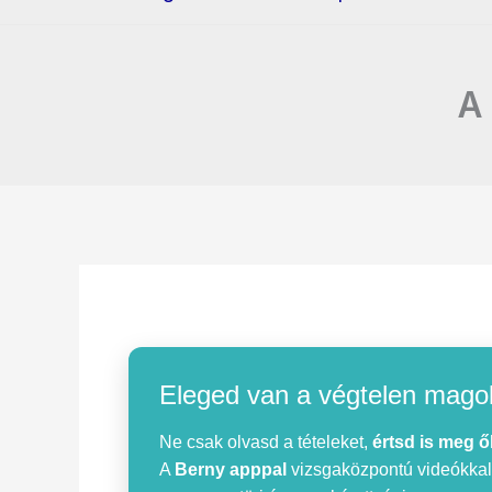
A 
Eleged van a végtelen mago
Ne csak olvasd a tételeket,
értsd is meg ő
A
Berny apppal
vizsgaközpontú videókkal, 