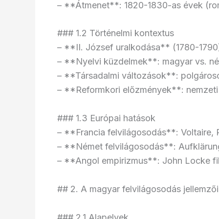
– **Átmenet**: 1820-1830-as évek (ro
### 1.2 Történelmi kontextus
– **II. József uralkodása** (1780-1790)
– **Nyelvi küzdelmek**: magyar vs. né
– **Társadalmi változások**: polgáros
– **Reformkori előzmények**: nemzeti
### 1.3 Európai hatások
– **Francia felvilágosodás**: Voltaire,
– **Német felvilágosodás**: Aufkläru
– **Angol empirizmus**: John Locke fil
## 2. A magyar felvilágosodás jellemzői
### 2.1 Alapelvek