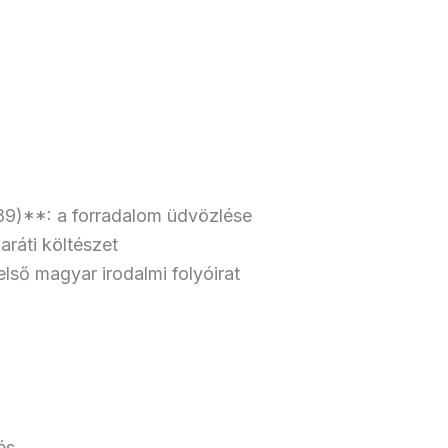
789)**: a forradalom üdvözlése
ráti költészet
ső magyar irodalmi folyóirat
és