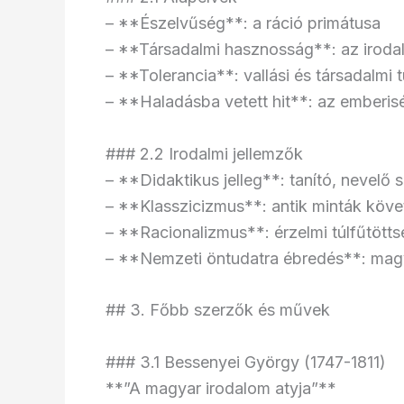
– **Észelvűség**: a ráció primátusa
– **Társadalmi hasznosság**: az iroda
– **Tolerancia**: vallási és társadalmi 
– **Haladásba vetett hit**: az emberis
### 2.2 Irodalmi jellemzők
– **Didaktikus jelleg**: tanító, nevelő
– **Klasszicizmus**: antik minták köve
– **Racionalizmus**: érzelmi túlfűtötts
– **Nemzeti öntudatra ébredés**: magy
## 3. Főbb szerzők és művek
### 3.1 Bessenyei György (1747-1811)
**”A magyar irodalom atyja”**