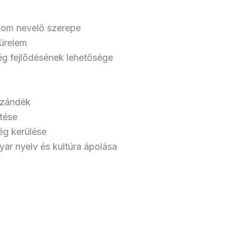
lom nevelő szerepe
türelem
ég fejlődésének lehetősége
 szándék
tése
ég kerülése
ar nyelv és kultúra ápolása