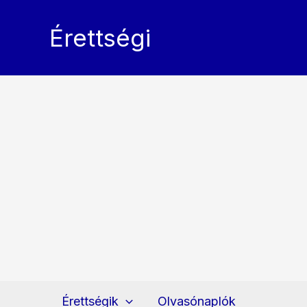
Skip
to
Érettségi
content
Érettségik
Olvasónaplók