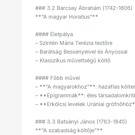
### 3.2 Barcsay Ábrahám (1742-1806)
**”A magyar Horatius”**
#### Életpálya
– Szintén Mária Terézia testőre
– Barátság Bessenyeivel és Ányossal
– Klasszikus műveltségű költő
#### Főbb művei
– **”A magyarokhoz”**: hazafias költ
– **Epigrammák**: éles társadalomkrit
– **Erkölcsi levelek Urániai grófnőhöz
### 3.3 Batsányi János (1763-1845)
**”A szabadság költője”**