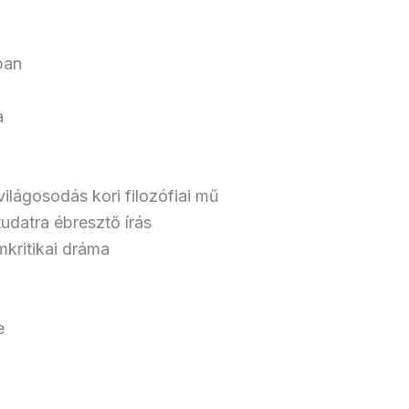
ban
a
világosodás kori filozófiai mű
udatra ébresztő írás
mkritikai dráma
e