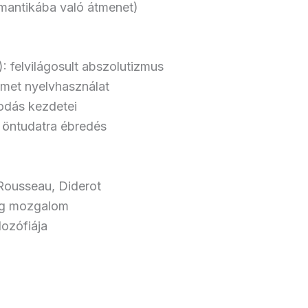
mantikába való átmenet)
: felvilágosult abszolutizmus
met nyelvhasználat
odás kezdetei
 öntudatra ébredés
 Rousseau, Diderot
ng mozgalom
ozófiája