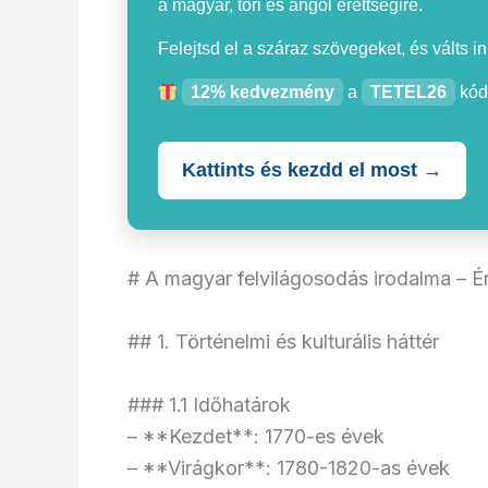
a magyar, töri és angol érettségire.
Felejtsd el a száraz szövegeket, és válts i
12% kedvezmény
a
TETEL26
kód
Kattints és kezdd el most →
# A magyar felvilágosodás irodalma – Ér
## 1. Történelmi és kulturális háttér
### 1.1 Időhatárok
– **Kezdet**: 1770-es évek
– **Virágkor**: 1780-1820-as évek