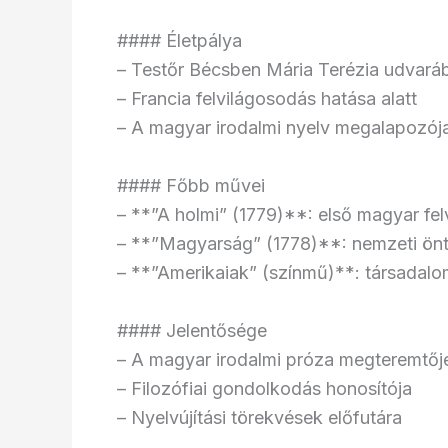
#### Életpálya
– Testőr Bécsben Mária Terézia udvará
– Francia felvilágosodás hatása alatt
– A magyar irodalmi nyelv megalapozój
#### Főbb művei
– **”A holmi” (1779)**: első magyar fel
– **”Magyarság” (1778)**: nemzeti önt
– **”Amerikaiak” (színmű)**: társadalo
#### Jelentősége
– A magyar irodalmi próza megteremtőj
– Filozófiai gondolkodás honosítója
– Nyelvújítási törekvések előfutára