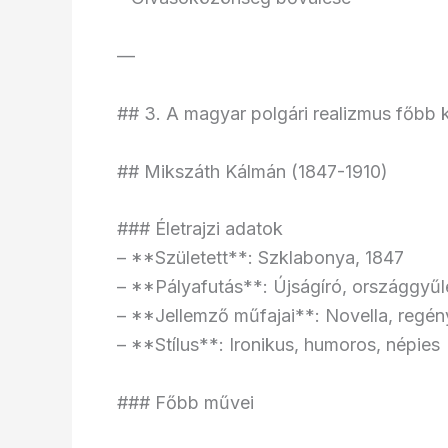
—
## 3. A magyar polgári realizmus főbb k
## Mikszáth Kálmán (1847-1910)
### Életrajzi adatok
– **Született**: Szklabonya, 1847
– **Pályafutás**: Újságíró, országgyűlé
– **Jellemző műfajai**: Novella, regén
– **Stílus**: Ironikus, humoros, népies
### Főbb művei