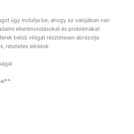
ágot úgy mutatja be, ahogy az valójában van
rsadalmi ellentmondásokat és problémákat
erek belső világát részletesen ábrázolja
, részletes leírások
ságai
ai**: