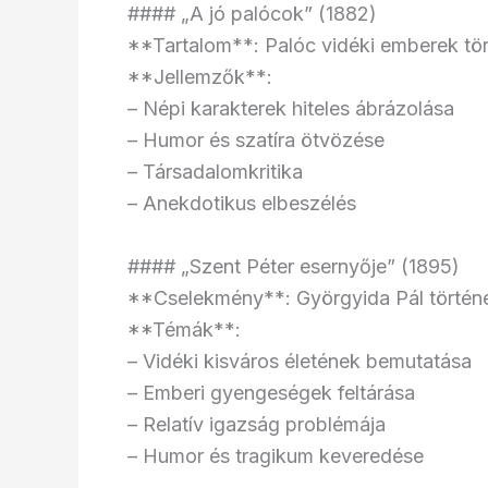
#### „A jó palócok” (1882)
**Tartalom**: Palóc vidéki emberek tör
**Jellemzők**:
– Népi karakterek hiteles ábrázolása
– Humor és szatíra ötvözése
– Társadalomkritika
– Anekdotikus elbeszélés
#### „Szent Péter esernyője” (1895)
**Cselekmény**: Györgyida Pál történ
**Témák**:
– Vidéki kisváros életének bemutatása
– Emberi gyengeségek feltárása
– Relatív igazság problémája
– Humor és tragikum keveredése