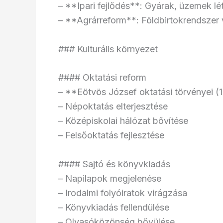
– **Ipari fejlődés**: Gyárak, üzemek lé
– **Agrárreform**: Földbirtokrendszer 
### Kulturális környezet
#### Oktatási reform
– **Eötvös József oktatási törvényei 
– Népoktatás elterjesztése
– Középiskolai hálózat bővítése
– Felsőoktatás fejlesztése
#### Sajtó és könyvkiadás
– Napilapok megjelenése
– Irodalmi folyóiratok virágzása
– Könyvkiadás fellendülése
– Olvasóközönség bővülése