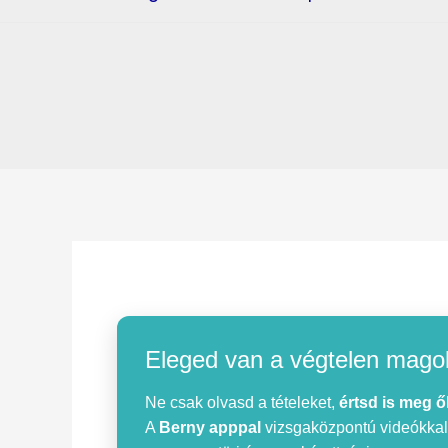
Eleged van a végtelen mago
Ne csak olvasd a tételeket,
értsd is meg ő
A
Berny apppal
vizsgaközpontú videókkal, 