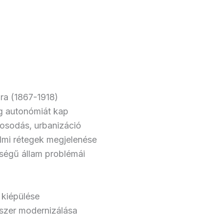
a (1867-1918)
g autonómiát kap
rosodás, urbanizáció
almi rétegek megjelenése
ségű állam problémái
 kiépülése
szer modernizálása