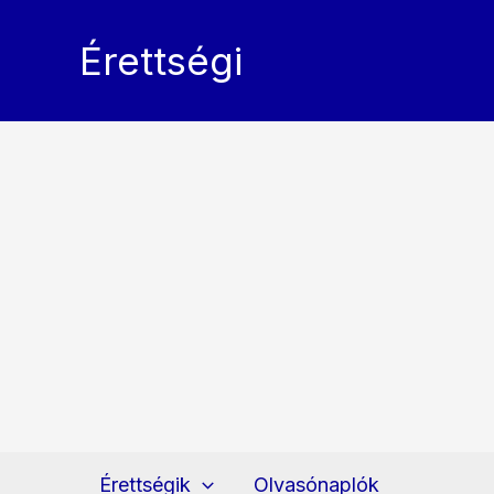
Skip
to
Érettségi
content
Érettségik
Olvasónaplók