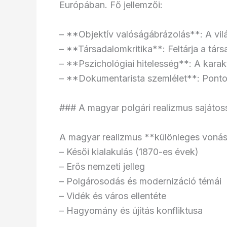
Európában. Fő jellemzői:
– **Objektív valóságábrázolás**: A vil
– **Társadalomkritika**: Feltárja a tá
– **Pszichológiai hitelesség**: A karakt
– **Dokumentarista szemlélet**: Pontos
### A magyar polgári realizmus sajátos
A magyar realizmus **különleges vonás
– Késői kialakulás (1870-es évek)
– Erős nemzeti jelleg
– Polgárosodás és modernizáció témái
– Vidék és város ellentéte
– Hagyomány és újítás konfliktusa