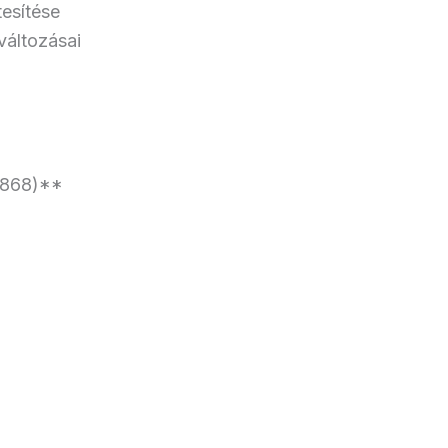
tesítése
változásai
(1868)**