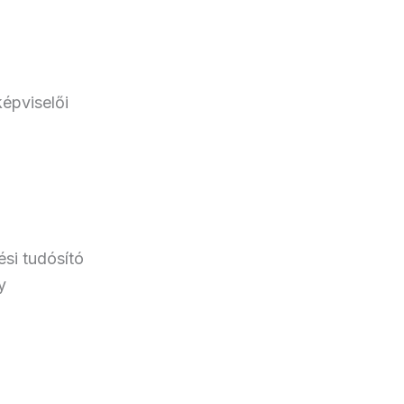
épviselői
si tudósító
y