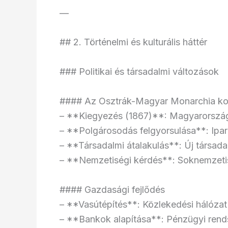
—
## 2. Történelmi és kulturális háttér
### Politikai és társadalmi változások
#### Az Osztrák-Magyar Monarchia kor
– **Kiegyezés (1867)**: Magyarorszá
– **Polgárosodás felgyorsulása**: Ipa
– **Társadalmi átalakulás**: Új társad
– **Nemzetiségi kérdés**: Soknemzeti
#### Gazdasági fejlődés
– **Vasútépítés**: Közlekedési hálózat
– **Bankok alapítása**: Pénzügyi rend