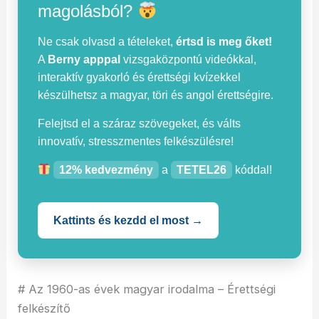
magolásból?
Ne csak olvasd a tételeket,
értsd is meg őket!
A
Berny apppal
vizsgaközpontú videókkal,
interaktív gyakorló és érettségi kvízekkel
készülhetsz a magyar, töri és angol érettségire.
Felejtsd el a száraz szövegeket, és válts
innovatív, stresszmentes felkészülésre!
12% kedvezmény
a
TETEL26
kóddal!
Kattints és kezdd el most →
# Az 1960-as évek magyar irodalma – Érettségi
felkészítő