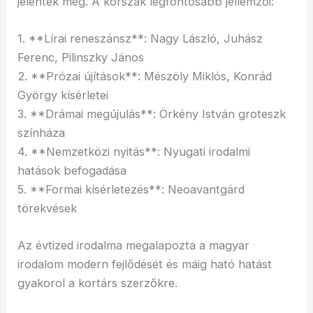
jelentek meg. A korszak legfontosabb jellemzői:
1. **Lírai reneszánsz**: Nagy László, Juhász
Ferenc, Pilinszky János
2. **Prózai újítások**: Mészöly Miklós, Konrád
György kísérletei
3. **Drámai megújulás**: Örkény István groteszk
színháza
4. **Nemzetközi nyitás**: Nyugati irodalmi
hatások befogadása
5. **Formai kísérletezés**: Neoavantgárd
törekvések
Az évtized irodalma megalapozta a magyar
irodalom modern fejlődését és máig ható hatást
gyakorol a kortárs szerzőkre.