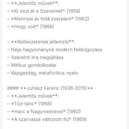
– **Jelentős művek**:
– *Ki viszi át a Szerelmet* (1959)
– *Mennyei és földi szerelem* (1962)
– *Hogy volt* (1968)
– **Költészetének jellemzői**:
– Népi hagyományok modern feldolgozása
– Szerelmi líra megújítása
– Mitikus gondolkodás
– Képgazdag, metaforikus nyelv
#### **Juhász Ferenc (1928-2015)**
– **Jelentős művek**:
– *Tűz-tánc* (1958)
– *Harc a Nagymedvével* (1963)
– *A szarvassá változott fiú* (1969)