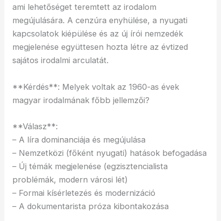
ami lehetőséget teremtett az irodalom
megújulására. A cenzúra enyhülése, a nyugati
kapcsolatok kiépülése és az új írói nemzedék
megjelenése együttesen hozta létre az évtized
sajátos irodalmi arculatát.
**Kérdés**: Melyek voltak az 1960-as évek
magyar irodalmának főbb jellemzői?
**Válasz**:
– A líra dominanciája és megújulása
– Nemzetközi (főként nyugati) hatások befogadása
– Új témák megjelenése (egzisztencialista
problémák, modern városi lét)
– Formai kísérletezés és modernizáció
– A dokumentarista próza kibontakozása