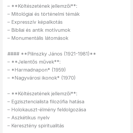
– **Költészetének jellemzői**:
– Mitológiai és történelmi témák
– Expresszív képalkotás
– Bibliai és antik motívumok
– Monumentális látomások
#### **Pilinszky János (1921-1981)**
– **Jelentős művek**:
– *Harmadnapon* (1959)
– *Nagyvárosi ikonok* (1970)
– **Költészetének jellemzői**:
– Egzisztencialista filozófia hatása
– Holokauszt-élmény feldolgozása
– Aszkétikus nyelv
– Keresztény spiritualitás