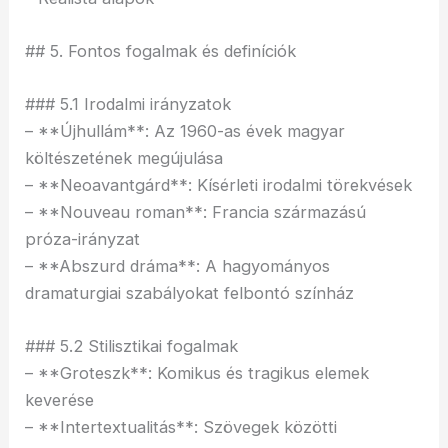
## 5. Fontos fogalmak és definíciók
### 5.1 Irodalmi irányzatok
– **Újhullám**: Az 1960-as évek magyar
költészetének megújulása
– **Neoavantgárd**: Kísérleti irodalmi törekvések
– **Nouveau roman**: Francia származású
próza-irányzat
– **Abszurd dráma**: A hagyományos
dramaturgiai szabályokat felbontó színház
### 5.2 Stilisztikai fogalmak
– **Groteszk**: Komikus és tragikus elemek
keverése
– **Intertextualitás**: Szövegek közötti