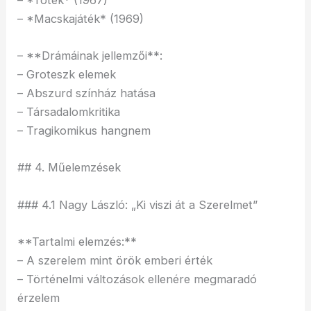
– *Macskajáték* (1969)
– **Drámáinak jellemzői**:
– Groteszk elemek
– Abszurd színház hatása
– Társadalomkritika
– Tragikomikus hangnem
## 4. Műelemzések
### 4.1 Nagy László: „Ki viszi át a Szerelmet”
**Tartalmi elemzés:**
– A szerelem mint örök emberi érték
– Történelmi változások ellenére megmaradó
érzelem