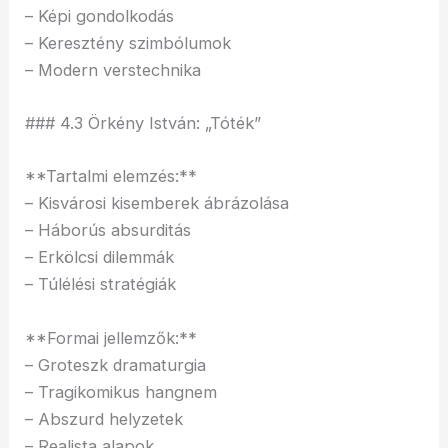
– Képi gondolkodás
– Keresztény szimbólumok
– Modern verstechnika
### 4.3 Örkény István: „Tóték”
**Tartalmi elemzés:**
– Kisvárosi kisemberek ábrázolása
– Háborús absurditás
– Erkölcsi dilemmák
– Túlélési stratégiák
**Formai jellemzők:**
– Groteszk dramaturgia
– Tragikomikus hangnem
– Abszurd helyzetek
– Realista alapok