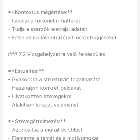
**Kontextus megértése:**
– Ismerje a történelmi hátteret
– Tudja a szerzők életrajzi adatait
– Értse az irodalomtörténeti összefüggéseket
### 7.2 Vizsgahelyzetre való felkészülés
**Esszéírás:**
– Gyakorolja a strukturált fogalmazást
– Használjon konkrét példákat
– Hivatkozzon szövegekre
– Alakítson ki saját véleményt
**Szövegértelmezés:**
– Azonosítsa a műfajt és stílust
– Elemezze a témát és a motívumokat