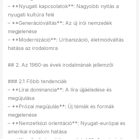
– **Nyugati kapcsolatok**: Nagyobb nyitás a
nyugati kultúra felé
– **Generációváltás**: Az új írói nemzedék
megjelenése
– **Modernizáció**: Urbanizáció, életmódváltás
hatása az irodalomra
## 2. Az 1960-as évek irodalmának jellemzői
### 2.1 Főbb tendenciák
– **Lírai dominancia**: A líra újjáéledése és
megújulása
– **Prózai megújulás**: Új témák és formák
megjelenése
– **Nemzetközi orientáció**: Nyugat-európai és
amerikai irodalom hatása