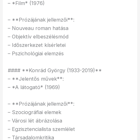
– *Film* (1976)
– **Prózájának jellemzői**:
– Nouveau roman hatása
– Objektív elbeszélésmód
– Időszerkezet kísérletei
– Pszichológiai elemzés
#### **Konrád György (1933-2019)**
– **Jelentős művek**:
– *A látogató* (1969)
– **Prózájának jellemzői**:
– Szociográfiai elemek
– Városi lét ábrázolása
– Egzisztencialista szemlélet
– Társadalomkritika