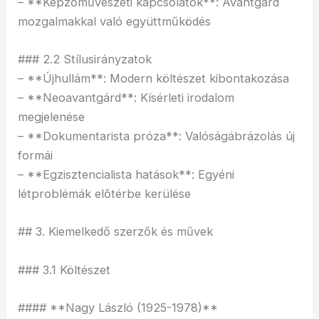
– **Képzőművészeti kapcsolatok**: Avantgárd
mozgalmakkal való együttműködés
### 2.2 Stílusirányzatok
– **Újhullám**: Modern költészet kibontakozása
– **Neoavantgárd**: Kísérleti irodalom
megjelenése
– **Dokumentarista próza**: Valóságábrázolás új
formái
– **Egzisztencialista hatások**: Egyéni
létproblémák előtérbe kerülése
## 3. Kiemelkedő szerzők és művek
### 3.1 Költészet
#### **Nagy László (1925-1978)**