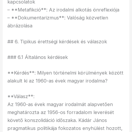
kapcsolatok
– **Metafikció**: Az irodalmi alkotás önreflexiója
– **Dokumentarizmus**: Valóság közvetlen
ábrázolása
## 6. Tipikus érettségi kérdések és válaszok
### 6.1 Általános kérdések
**Kérdés**: Milyen történelmi körülmények között
alakult ki az 1960-as évek magyar irodalma?
**Válasz**:
Az 1960-as évek magyar irodalmát alapvetően
meghatározta az 1956-os forradalom leverését
követő konszolidáció időszaka. Kádár János
pragmatikus politikája fokozatos enyhülést hozott,