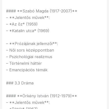
#### **Szabó Magda (1917-2007)**
– **Jelentős művek**:
– *Az őz* (1959)
– *Katalin utca* (1969)
– **Prózájának jellemzői**:
– Női sors középpontban
– Pszichológiai realizmus
– Történelmi háttér
– Emancipációs témák
### 3.3 Dráma
#### **Örkény István (1912-1979)**
– **Jelentős művek**:
– *Tóték* (1967)