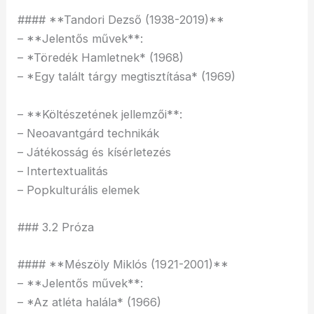
#### **Tandori Dezső (1938-2019)**
– **Jelentős művek**:
– *Töredék Hamletnek* (1968)
– *Egy talált tárgy megtisztítása* (1969)
– **Költészetének jellemzői**:
– Neoavantgárd technikák
– Játékosság és kísérletezés
– Intertextualitás
– Popkulturális elemek
### 3.2 Próza
#### **Mészöly Miklós (1921-2001)**
– **Jelentős művek**:
– *Az atléta halála* (1966)