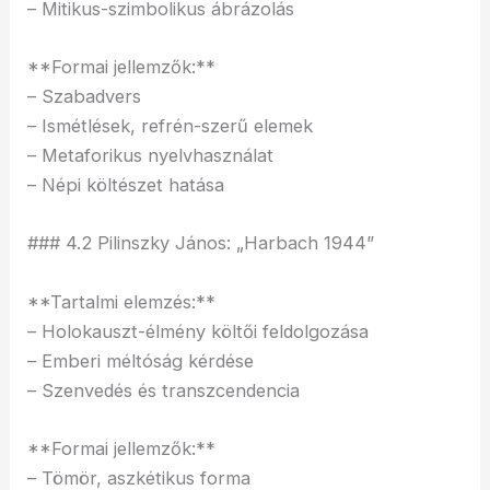
– Mitikus-szimbolikus ábrázolás
**Formai jellemzők:**
– Szabadvers
– Ismétlések, refrén-szerű elemek
– Metaforikus nyelvhasználat
– Népi költészet hatása
### 4.2 Pilinszky János: „Harbach 1944”
**Tartalmi elemzés:**
– Holokauszt-élmény költői feldolgozása
– Emberi méltóság kérdése
– Szenvedés és transzcendencia
**Formai jellemzők:**
– Tömör, aszkétikus forma