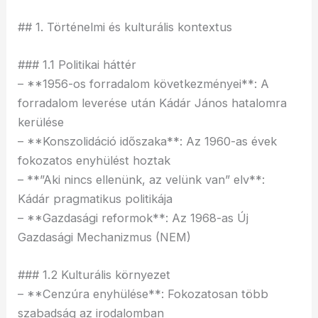
## 1. Történelmi és kulturális kontextus
### 1.1 Politikai háttér
– **1956-os forradalom következményei**: A
forradalom leverése után Kádár János hatalomra
kerülése
– **Konszolidáció időszaka**: Az 1960-as évek
fokozatos enyhülést hoztak
– **”Aki nincs ellenünk, az velünk van” elv**:
Kádár pragmatikus politikája
– **Gazdasági reformok**: Az 1968-as Új
Gazdasági Mechanizmus (NEM)
### 1.2 Kulturális környezet
– **Cenzúra enyhülése**: Fokozatosan több
szabadság az irodalomban