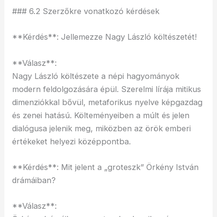
### 6.2 Szerzőkre vonatkozó kérdések
**Kérdés**: Jellemezze Nagy László költészetét!
**Válasz**:
Nagy László költészete a népi hagyományok
modern feldolgozására épül. Szerelmi lírája mitikus
dimenziókkal bővül, metaforikus nyelve képgazdag
és zenei hatású. Költeményeiben a múlt és jelen
dialógusa jelenik meg, miközben az örök emberi
értékeket helyezi középpontba.
**Kérdés**: Mit jelent a „groteszk” Örkény István
drámáiban?
**Válasz**: