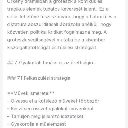
Örkény drámáiban a groteszk a komikus és
tragikus elemek tudatos keverését jelenti. Ez a
stílus lehetővé teszi számára, hogy a háború és a
diktatúra abszurditásait ábrázolja anélkül, hogy
közvetlen politikai kritikát fogalmazna meg. A
groteszk segítségével mutatja be a kisember
kiszolgáltatottságát és túlélési stratégiáit.
## 7. Gyakorlati tanácsok az érettségire
### 7.1 Felkészülési stratégia
**Művek ismerete:**
– Olvassa el a kötelező műveket többször
– Készítsen összefoglalókat művenként
– Tanuljon meg jellemző idézeteket
– Gyakorolja a műelemzést