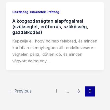
Gazdasági Ismeretek Érettségi
A közgazdaságtan alapfogalmai
(szükséglet, erőforrás, szűkösség,
gazdálkodás)
Képzelje el, hogy holnap felébred, és minden
korlátlan mennyiségben áll rendelkezésére –
végtelen pénz, időtlen idő, és minden
vágyott dolog egy…
←
Previous
1
…
8
9