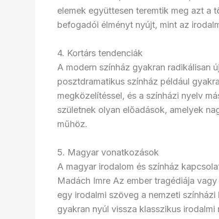
elemek együttesen teremtik meg azt a tö
befogadói élményt nyújt, mint az irodal
4. Kortárs tendenciák
A modern színház gyakran radikálisan új
posztdramatikus színház például gyak
megközelítéssel, és a színházi nyelv má
születnek olyan előadások, amelyek nagy 
műhöz.
5. Magyar vonatkozások
A magyar irodalom és színház kapcsola
Madách Imre Az ember tragédiája vagy 
egy irodalmi szöveg a nemzeti színház
gyakran nyúl vissza klasszikus irodalmi