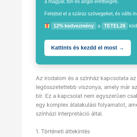
a magyar, töri és angol érettségire.
Felejtsd el a száraz szövegeket, és válts i
12% kedvezmény
a
TETEL26
kód
Kattints és kezdd el most →
Az irodalom és a színház kapcsolata az
legösszetettebb viszonya, amely már az 
bír. Ez a kapcsolat nem egyszerűen csak 
egy komplex átalakulási folyamatot, am
színházi interpretáció által.
1. Történeti áttekintés