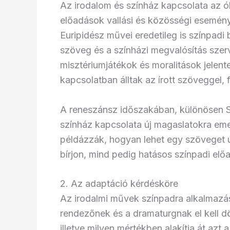
Az irodalom és színház kapcsolata az ó
előadások vallási és közösségi esemény
Euripidész művei eredetileg is színpadi
szöveg és a színházi megvalósítás szer
misztériumjátékok és moralitások jelent
kapcsolatban álltak az írott szöveggel, 
A reneszánsz időszakában, különösen 
színház kapcsolata új magaslatokra eme
példázzák, hogyan lehet egy szöveget ú
bírjon, mind pedig hatásos színpadi elő
2. Az adaptáció kérdésköre
Az irodalmi művek színpadra alkalmazás
rendezőnek és a dramaturgnak el kell d
illetve milyen mértékben alakítja át az