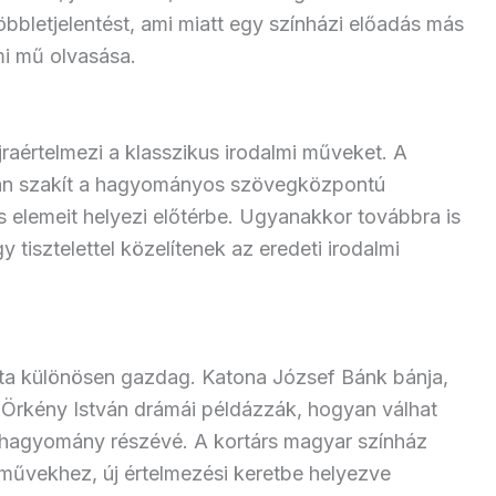
bbletjelentést, ami miatt egy színházi előadás más
mi mű olvasása.
raértelmezi a klasszikus irodalmi műveket. A
ran szakít a hagyományos szövegközpontú
s elemeit helyezi előtérbe. Ugyanakkor továbbra is
tisztelettel közelítenek az eredeti irodalmi
ta különösen gazdag. Katona József Bánk bánja,
Örkény István drámái példázzák, hogyan válhat
i hagyomány részévé. A kortárs magyar színház
 művekhez, új értelmezési keretbe helyezve