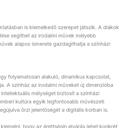
ktatásban is kiemelkedő szerepet játszik. A diákok
tése segíthet az irodalmi művek mélyebb
művek alapos ismerete gazdagíthatja a színházi
egy folyamatosan alakuló, dinamikus kapcsolat,
a. A színház az irodalmi műveket új dimenzióba
 intellektuális mélységet biztosít a színházi
emberi kultúra egyik legfontosabb művészeti
újulva őrzi jelentőségét a digitális korban is.
kiemelni, hogy az érettségin elvárás lehet konkrét