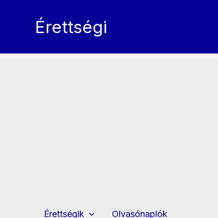
Skip
to
Érettségi
content
Érettségik
Olvasónaplók