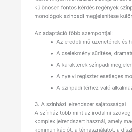
különösen fontos kérdés regények színpa
monológok színpadi megjelenítése külön 
Az adaptáció főbb szempontjai:
Az eredeti mű üzenetének és 
A cselekmény sűrítése, dramatu
A karakterek színpadi megjele
A nyelvi regiszter esetleges m
A színpadi térhez való alkalm
3. A színházi jelrendszer sajátosságai
A színház több mint az irodalmi szöveg
komplex jelrendszert használ, amely mag
kommunikációt, a térhasználatot, a díszl