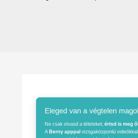
Eleged van a végtelen mago
Ne csak olvasd a tételeket,
értsd is meg ő
A
Berny apppal
vizsgaközpontú videókkal, 