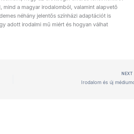
l, mind a magyar irodalomból, valamint alapvető
demes néhány jelentős színházi adaptációt is
 egy adott irodalmi mű miért és hogyan válhat
NEX
Irodalom és új médium