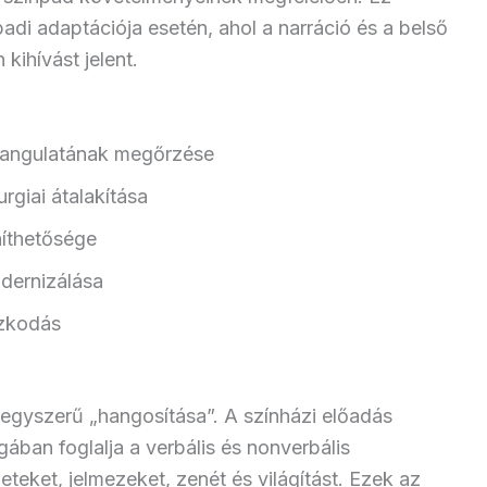
di adaptációja esetén, ahol a narráció és a belső
kihívást jelent.
hangulatának megőrzése
rgiai átalakítása
níthetősége
odernizálása
azkodás
 egyszerű „hangosítása”. A színházi előadás
ában foglalja a verbális és nonverbális
eteket, jelmezeket, zenét és világítást. Ezek az