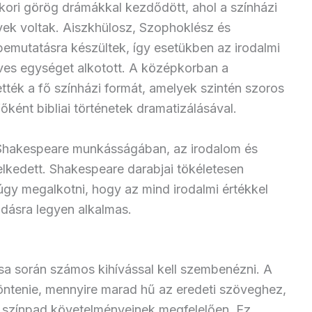
kori görög drámákkal kezdődött, ahol a színházi
ek voltak. Aiszkhülosz, Szophoklész és
 bemutatásra készültek, így esetükben az irodalmi
ves egységet alkotott. A középkorban a
ették a fő színházi formát, amelyek szintén szoros
főként bibliai történetek dramatizálásával.
Shakespeare munkásságában, az irodalom és
lkedett. Shakespeare darabjai tökéletesen
gy megalkotni, hogy az mind irodalmi értékkel
adásra legyen alkalmas.
a során számos kihívással kell szembenézni. A
öntenie, mennyire marad hű az eredeti szöveghez,
t a színpad követelményeinek megfelelően. Ez