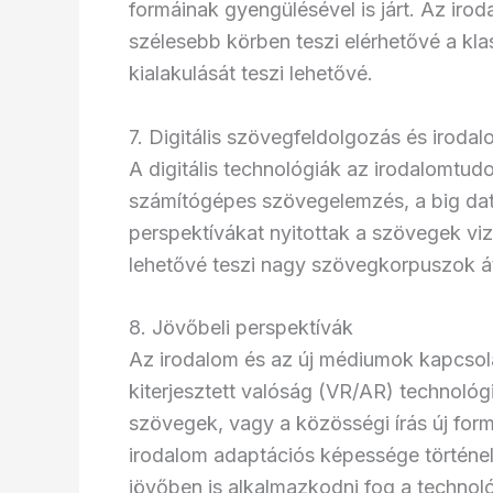
formáinak gyengülésével is járt. Az irod
szélesebb körben teszi elérhetővé a kla
kialakulását teszi lehetővé.
7. Digitális szövegfeldolgozás és irod
A digitális technológiák az irodalomtud
számítógépes szövegelemzés, a big data a
perspektívákat nyitottak a szövegek vi
lehetővé teszi nagy szövegkorpuszok á
8. Jövőbeli perspektívák
Az irodalom és az új médiumok kapcsolat
kiterjesztett valóság (VR/AR) technológi
szövegek, vagy a közösségi írás új form
irodalom adaptációs képessége történel
jövőben is alkalmazkodni fog a technol