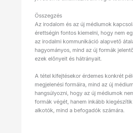
Összegzés
Az irodalom és az új médiumok kapcsola
érettségin fontos kiemelni, hogy nem e
az irodalmi kommunikáció alapvető átala
hagyományos, mind az új formák jelentős
ezek előnyeit és hátrányait.
A tétel kifejtésekor érdemes konkrét pél
megjelenési formáira, mind az új médium
hangsúlyozni, hogy az új médiumok nem 
formák végét, hanem inkább kiegészítik
alkotók, mind a befogadók számára.