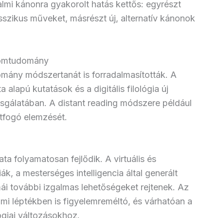
almi kánonra gyakorolt hatás kettős: egyrészt
sszikus műveket, másrészt új, alternatív kánonok
alomtudomány
omány módszertanát is forradalmasították. A
lapú kutatások és a digitális filológia új
zsgálatában. A distant reading módszere például
tfogó elemzését.
a folyamatosan fejlődik. A virtuális és
ák, a mesterséges intelligencia által generált
ái további izgalmas lehetőségeket rejtenek. Az
mi léptékben is figyelemreméltó, és várhatóan a
ógiai változásokhoz.