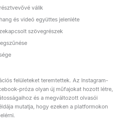
 résztvevővé válik
hang és videó együttes jelenléte
sszekapcsolt szövegrészek
k megszűnése
ősége
ciós felületeket teremtettek. Az Instagram-
cebook-próza olyan új műfajokat hozott létre,
átosságaihoz és a megváltozott olvasói
éldája mutatja, hogy ezeken a platformokon
elérni.