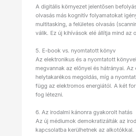
A digitális környezet jelentősen befolyá
olvasás más kognitív folyamatokat igén
multitasking, a felületes olvasás (scan
válik. Ez új kihívások elé állítja mind az
5. E-book vs. nyomtatott könyv
Az elektronikus és a nyomtatott könyve
megvannak az előnyei és hátrányai. Az 
helytakarékos megoldás, míg a nyomtato
függ az elektromos energiától. A két f
fog létezni.
6. Az irodalmi kánonra gyakorolt hatás
Az új médiumok demokratizálták az iroda
kapcsolatba kerülhetnek az alkotókkal