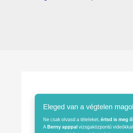
Eleged van a végtelen mago
Ne csak olvasd a tételeket,
értsd is meg ő
A
Berny apppal
vizsgaközpontú videókkal, 