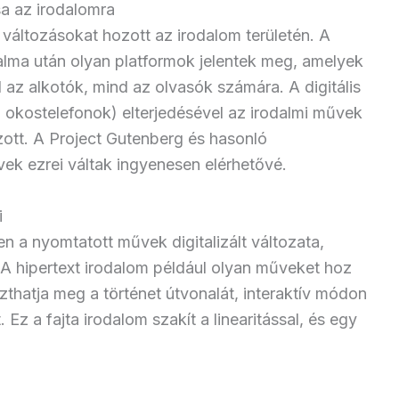
a az irodalomra
változásokat hozott az irodalom területén. A
ma után olyan platformok jelentek meg, amelyek
d az alkotók, mind az olvasók számára. A digitális
okostelefonok) elterjedésével az irodalmi művek
ott. A Project Gutenberg és hasonló
k ezrei váltak ingyenesen elérhetővé.
i
 a nyomtatott művek digitalizált változata,
 A hipertext irodalom például olyan műveket hoz
thatja meg a történet útvonalát, interaktív módon
Ez a fajta irodalom szakít a linearitással, és egy
: