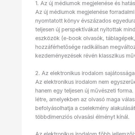
1. Az új médiumok megjelenése és hatás
Az új médiumok megjelenése forradalmi 
nyomtatott könyv évszázados egyedural
teljesen új perspektívákat nyitottak min
eszközök (e-book olvasók, táblagépek, 
hozzáférhetősége radikálisan megváltoz
kezdeményezések révén klasszikus műve
2. Az elektronikus irodalom sajátossága
Az elektronikus irodalom nem egyszerűen
hanem egy teljesen új művészeti forma.
létre, amelyekben az olvasó maga válasz
befolyásolhatja a cselekmény alakulását. 
többdimenziós olvasási élményt kínál.
Az elektronikus irodalom főbb jellemzői