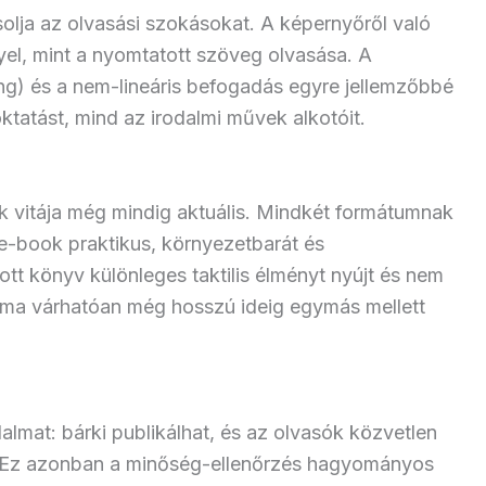
solja az olvasási szokásokat. A képernyőről való
yel, mint a nyomtatott szöveg olvasása. A
ning) és a nem-lineáris befogadás egyre jellemzőbbé
 oktatást, mind az irodalmi művek alkotóit.
k vitája még mindig aktuális. Mindkét formátumnak
e-book praktikus, környezetbarát és
tt könyv különleges taktilis élményt nyújt és nem
orma várhatóan még hosszú ideig egymás mellett
lmat: bárki publikálhat, és az olvasók közvetlen
. Ez azonban a minőség-ellenőrzés hagyományos