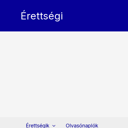
Skip
to
Érettségi
content
Érettségik
Olvasónaplók