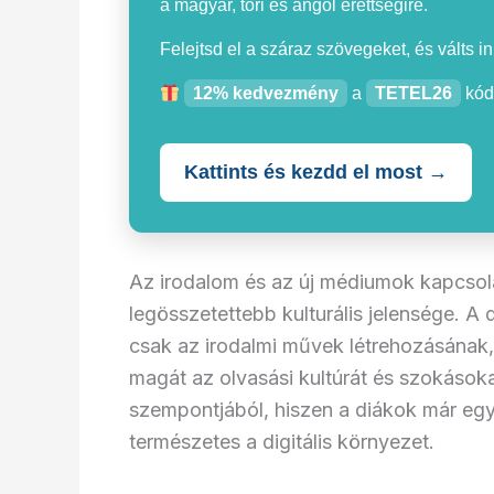
a magyar, töri és angol érettségire.
Felejtsd el a száraz szövegeket, és válts i
12% kedvezmény
a
TETEL26
kód
Kattints és kezdd el most →
Az irodalom és az új médiumok kapcsola
legösszetettebb kulturális jelensége. A 
csak az irodalmi művek létrehozásának
magát az olvasási kultúrát és szokásokat
szempontjából, hiszen a diákok már egy
természetes a digitális környezet.