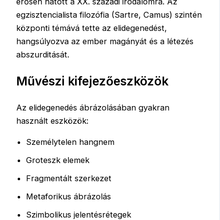
erősen hatott a XX. századi irodalomra. Az
egzisztencialista filozófia (Sartre, Camus) szintén
központi témává tette az elidegenedést,
hangsúlyozva az ember magányát és a létezés
abszurditását.
Művészi kifejezőeszközök
Az elidegenedés ábrázolásában gyakran
használt eszközök:
Személytelen hangnem
Groteszk elemek
Fragmentált szerkezet
Metaforikus ábrázolás
Szimbolikus jelentésrétegek