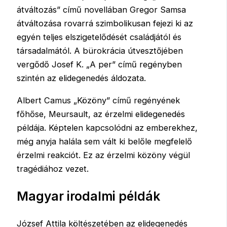
átváltozás” című novellában Gregor Samsa
átváltozása rovarrá szimbolikusan fejezi ki az
egyén teljes elszigetelődését családjától és
társadalmától. A bürokrácia útvesztőjében
vergődő Josef K. „A per” című regényben
szintén az elidegenedés áldozata.
Albert Camus „Közöny” című regényének
főhőse, Meursault, az érzelmi elidegenedés
példája. Képtelen kapcsolódni az emberekhez,
még anyja halála sem vált ki belőle megfelelő
érzelmi reakciót. Ez az érzelmi közöny végül
tragédiához vezet.
Magyar irodalmi példák
József Attila költészetében az elidegenedés