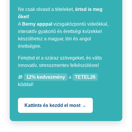
Ne csak olvasd a tételeket,
értsd is meg
őket!
A
Berny apppal
vizsgaközpontú videókkal,
interaktív gyakorló és érettségi kvízekkel
készülhetsz a magyar, töri és angol
érettségire.
Felejtsd el a száraz szövegeket, és válts
innovatív, stresszmentes felkészülésre!
🎁
12% kedvezmény
a
TETEL26
kóddal!
Kattints és kezdd el most →