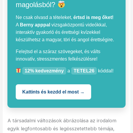
magolásból?
Ne csak olvasd a tételeket,
értsd is meg őket!
A
Berny apppal
vizsgaközpontú videókkal,
interaktív gyakorló és érettségi kvízekkel
készülhetsz a magyar, töri és angol érettségire.
Felejtsd el a száraz szövegeket, és válts
innovatív, stresszmentes felkészülésre!
12% kedvezmény
a
TETEL26
kóddal!
Kattints és kezdd el most →
A társadalmi változások ábrázolása az irodalom
egyik legfontosabb és legösszetettebb témája,