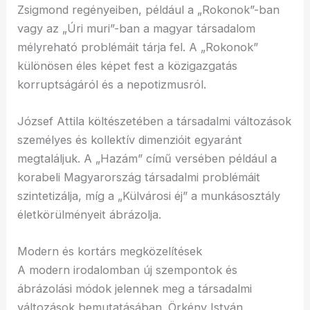
Zsigmond regényeiben, például a „Rokonok”-ban
vagy az „Úri muri”-ban a magyar társadalom
mélyreható problémáit tárja fel. A „Rokonok”
különösen éles képet fest a közigazgatás
korruptságáról és a nepotizmusról.
József Attila költészetében a társadalmi változások
személyes és kollektív dimenzióit egyaránt
megtaláljuk. A „Hazám” című versében például a
korabeli Magyarország társadalmi problémáit
szintetizálja, míg a „Külvárosi éj” a munkásosztály
életkörülményeit ábrázolja.
Modern és kortárs megközelítések
A modern irodalomban új szempontok és
ábrázolási módok jelennek meg a társadalmi
változások bemutatásában. Örkény István