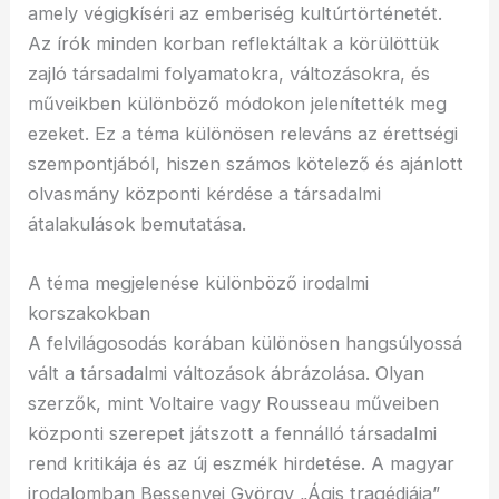
amely végigkíséri az emberiség kultúrtörténetét.
Az írók minden korban reflektáltak a körülöttük
zajló társadalmi folyamatokra, változásokra, és
műveikben különböző módokon jelenítették meg
ezeket. Ez a téma különösen releváns az érettségi
szempontjából, hiszen számos kötelező és ajánlott
olvasmány központi kérdése a társadalmi
átalakulások bemutatása.
A téma megjelenése különböző irodalmi
korszakokban
A felvilágosodás korában különösen hangsúlyossá
vált a társadalmi változások ábrázolása. Olyan
szerzők, mint Voltaire vagy Rousseau műveiben
központi szerepet játszott a fennálló társadalmi
rend kritikája és az új eszmék hirdetése. A magyar
irodalomban Bessenyei György „Ágis tragédiája”