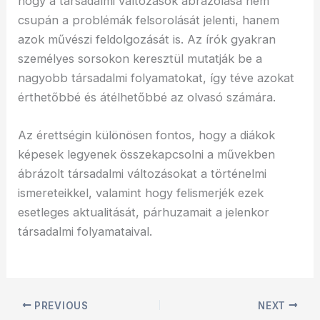
hogy a társadalmi változások ábrázolása nem
csupán a problémák felsorolását jelenti, hanem
azok művészi feldolgozását is. Az írók gyakran
személyes sorsokon keresztül mutatják be a
nagyobb társadalmi folyamatokat, így téve azokat
érthetőbbé és átélhetőbbé az olvasó számára.
Az érettségin különösen fontos, hogy a diákok
képesek legyenek összekapcsolni a művekben
ábrázolt társadalmi változásokat a történelmi
ismereteikkel, valamint hogy felismerjék ezek
esetleges aktualitását, párhuzamait a jelenkor
társadalmi folyamataival.
PREVIOUS
NEXT