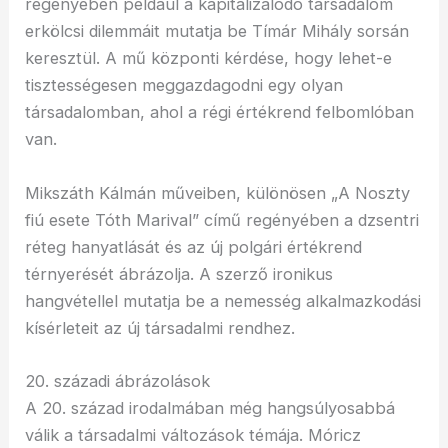
regényében például a kapitalizálódó társadalom
erkölcsi dilemmáit mutatja be Tímár Mihály sorsán
keresztül. A mű központi kérdése, hogy lehet-e
tisztességesen meggazdagodni egy olyan
társadalomban, ahol a régi értékrend felbomlóban
van.
Mikszáth Kálmán műveiben, különösen „A Noszty
fiú esete Tóth Marival” című regényében a dzsentri
réteg hanyatlását és az új polgári értékrend
térnyerését ábrázolja. A szerző ironikus
hangvétellel mutatja be a nemesség alkalmazkodási
kísérleteit az új társadalmi rendhez.
20. századi ábrázolások
A 20. század irodalmában még hangsúlyosabbá
válik a társadalmi változások témája. Móricz