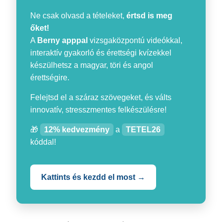
Ne csak olvasd a tételeket,
értsd is meg
őket!
A
Berny apppal
vizsgaközpontú videókkal,
interaktív gyakorló és érettségi kvízekkel
készülhetsz a magyar, töri és angol
érettségire.
Felejtsd el a száraz szövegeket, és válts
innovatív, stresszmentes felkészülésre!
🎁
12% kedvezmény
a
TETEL26
kóddal!
Kattints és kezdd el most →