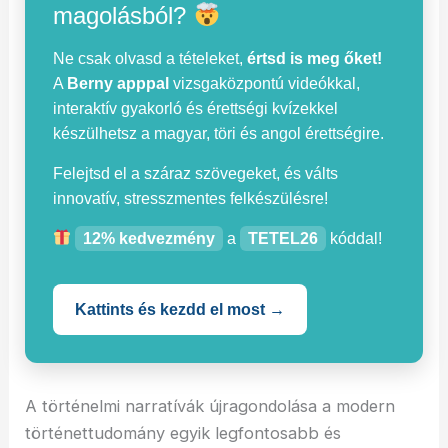
magolásból?
Ne csak olvasd a tételeket,
értsd is meg őket!
A
Berny apppal
vizsgaközpontú videókkal,
interaktív gyakorló és érettségi kvízekkel
készülhetsz a magyar, töri és angol érettségire.
Felejtsd el a száraz szövegeket, és válts
innovatív, stresszmentes felkészülésre!
12% kedvezmény
a
TETEL26
kóddal!
Kattints és kezdd el most →
A történelmi narratívák újragondolása a modern
történettudomány egyik legfontosabb és