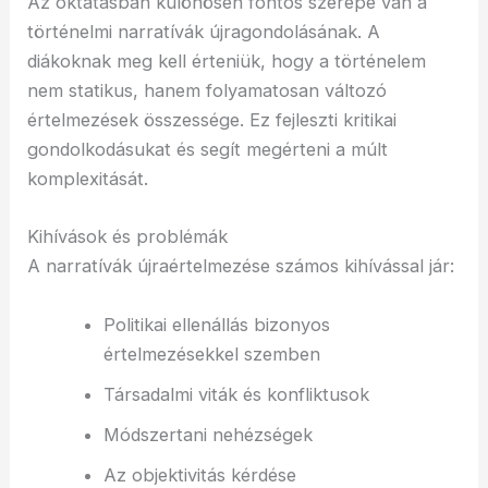
Az oktatásban különösen fontos szerepe van a
történelmi narratívák újragondolásának. A
diákoknak meg kell érteniük, hogy a történelem
nem statikus, hanem folyamatosan változó
értelmezések összessége. Ez fejleszti kritikai
gondolkodásukat és segít megérteni a múlt
komplexitását.
Kihívások és problémák
A narratívák újraértelmezése számos kihívással jár:
Politikai ellenállás bizonyos
értelmezésekkel szemben
Társadalmi viták és konfliktusok
Módszertani nehézségek
Az objektivitás kérdése