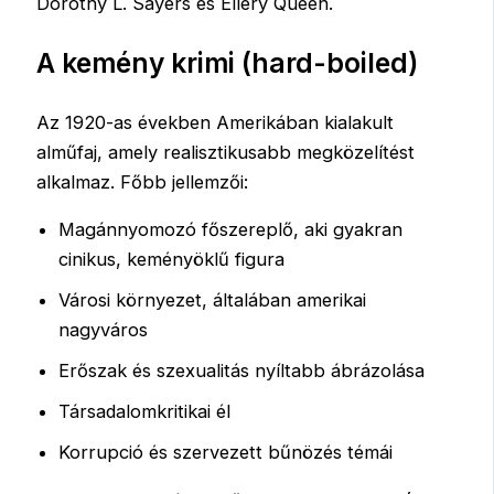
Dorothy L. Sayers és Ellery Queen.
A kemény krimi (hard-boiled)
Az 1920-as években Amerikában kialakult
alműfaj, amely realisztikusabb megközelítést
alkalmaz. Főbb jellemzői:
Magánnyomozó főszereplő, aki gyakran
cinikus, keményöklű figura
Városi környezet, általában amerikai
nagyváros
Erőszak és szexualitás nyíltabb ábrázolása
Társadalomkritikai él
Korrupció és szervezett bűnözés témái