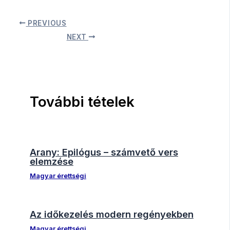
PREVIOUS
NEXT
További tételek
Arany: Epilógus – számvető vers
elemzése
Magyar érettségi
Az időkezelés modern regényekben
Magyar érettségi