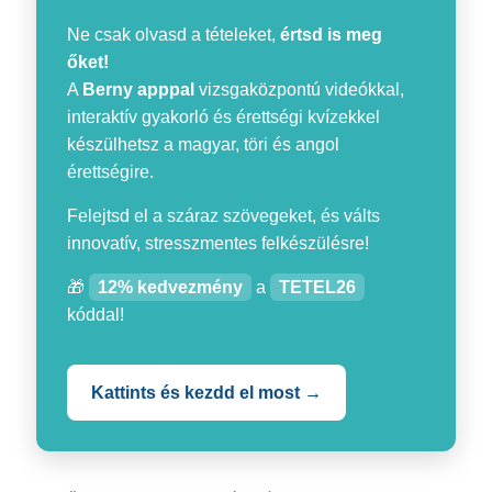
Ne csak olvasd a tételeket,
értsd is meg
őket!
A
Berny apppal
vizsgaközpontú videókkal,
interaktív gyakorló és érettségi kvízekkel
készülhetsz a magyar, töri és angol
érettségire.
Felejtsd el a száraz szövegeket, és válts
innovatív, stresszmentes felkészülésre!
🎁
12% kedvezmény
a
TETEL26
kóddal!
Kattints és kezdd el most →