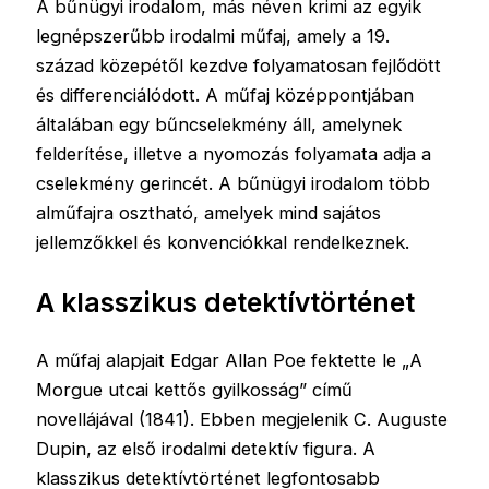
A bűnügyi irodalom, más néven krimi az egyik
legnépszerűbb irodalmi műfaj, amely a 19.
század közepétől kezdve folyamatosan fejlődött
és differenciálódott. A műfaj középpontjában
általában egy bűncselekmény áll, amelynek
felderítése, illetve a nyomozás folyamata adja a
cselekmény gerincét. A bűnügyi irodalom több
alműfajra osztható, amelyek mind sajátos
jellemzőkkel és konvenciókkal rendelkeznek.
A klasszikus detektívtörténet
A műfaj alapjait Edgar Allan Poe fektette le „A
Morgue utcai kettős gyilkosság” című
novellájával (1841). Ebben megjelenik C. Auguste
Dupin, az első irodalmi detektív figura. A
klasszikus detektívtörténet legfontosabb