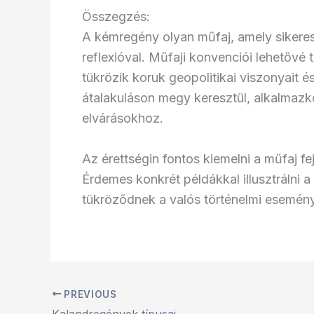
Összegzés:
A kémregény olyan műfaj, amely sikerese
reflexióval. Műfaji konvenciói lehetővé
tükrözik koruk geopolitikai viszonyait é
átalakuláson megy keresztül, alkalmazko
elvárásokhoz.
Az érettségin fontos kiemelni a műfaj fe
Érdemes konkrét példákkal illusztrálni a
tükröződnek a valós történelmi esemén
PREVIOUS