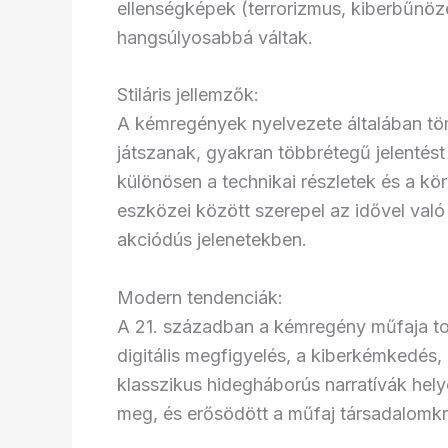
ellenségképek (terrorizmus, kiberbűnöz
hangsúlyosabbá váltak.
Stiláris jellemzők:
A kémregények nyelvezete általában töm
játszanak, gyakran többrétegű jelentés
különösen a technikai részletek és a kö
eszközei között szerepel az idővel való
akciódús jelenetekben.
Modern tendenciák:
A 21. században a kémregény műfaja tov
digitális megfigyelés, a kiberkémkedés, 
klasszikus hidegháborús narratívák hely
meg, és erősödött a műfaj társadalomkrit