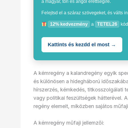
a magyar, töri és angol érettségire.
Felejtsd el a száraz szövegeket, és válts i
12% kedvezmény
a
TETEL26
kód
Kattints és kezdd el most →
A kémregény a kalandregény egyik speciá
és különösen a hidegháború időszakába
hírszerzés, kémkedés, titkosszolgálati 
vagy politikai feszültségek hátterével. A 
regény elemeit, miközben sajátos műfaj
A kémregény műfaji jellemzői: