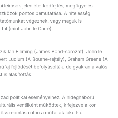
 leírások jelenléte: kódfejtés, megfigyelési
szközök pontos bemutatása. A hitelesség
utatómunkát végeznek, vagy maguk is
tal (mint John le Carré).
zik Ian Fleming (James Bond-sorozat), John le
obert Ludlum (A Bourne-rejtély), Graham Greene (A
faj fejlődését befolyásolták, de gyakran a valós
is alakították.
zad politikai eseményeihez. A hidegháború
urális ventilként működtek, kifejezve a kor
ó összeomlása után a műfaj átalakult: új