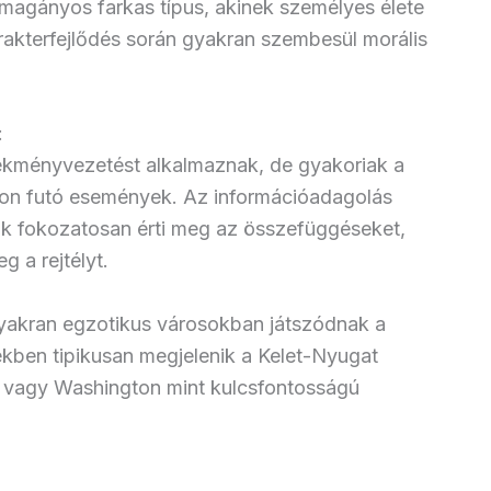
 magányos farkas típus, akinek személyes élete
arakterfejlődés során gyakran szembesül morális
:
lekményvezetést alkalmaznak, de gyakoriak a
on futó események. Az információadagolás
ak fokozatosan érti meg az összefüggéseket,
g a rejtélyt.
gyakran egzotikus városokban játszódnak a
kben tipikusan megjelenik a Kelet-Nyugat
 vagy Washington mint kulcsfontosságú