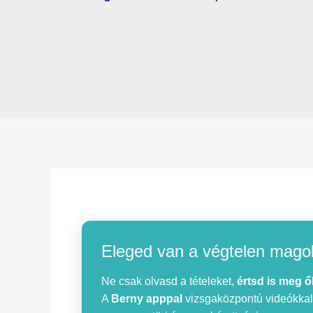
Eleged van a végtelen mago
Ne csak olvasd a tételeket,
értsd is meg ő
A
Berny apppal
vizsgaközpontú videókkal, 