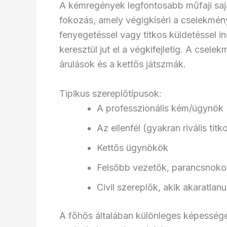
A kémregények legfontosabb műfaji sajá
fokozás, amely végigkíséri a cselekmén
fenyegetéssel vagy titkos küldetéssel 
keresztül jut el a végkifejletig. A csele
árulások és a kettős játszmák.
Tipikus szereplőtípusok:
A professzionális kém/ügynök 
Az ellenfél (gyakran rivális titk
Kettős ügynökök
Felsőbb vezetők, parancsnoko
Civil szereplők, akik akaratl
A főhős általában különleges képességek