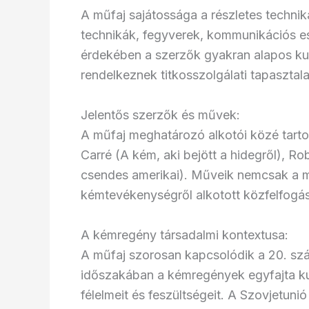
A műfaj sajátossága a részletes technikai
technikák, fegyverek, kommunikációs e
érdekében a szerzők gyakran alapos k
rendelkeznek titkosszolgálati tapasztalat
Jelentős szerzők és művek:
A műfaj meghatározó alkotói közé tarto
Carré (A kém, aki bejött a hidegről), R
csendes amerikai). Műveik nemcsak a mű
kémtevékenységről alkotott közfelfogást 
A kémregény társadalmi kontextusa:
A műfaj szorosan kapcsolódik a 20. szá
időszakában a kémregények egyfajta kult
félelmeit és feszültségeit. A Szovjetuni