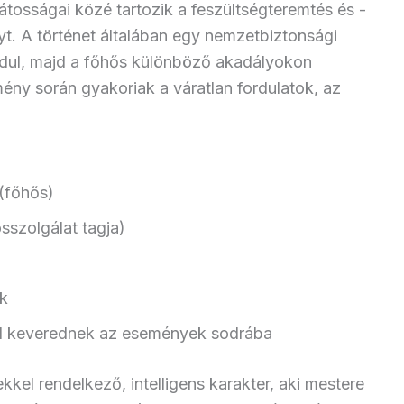
tosságai közé tartozik a feszültségteremtés és -
yt. A történet általában egy nemzetbiztonsági
indul, majd a főhős különböző akadályokon
kmény során gyakoriak a váratlan fordulatok, az
(főhős)
osszolgálat tagja)
k
anul keverednek az események sodrába
kel rendelkező, intelligens karakter, aki mestere