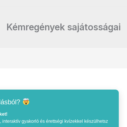
Kémregények sajátosságai
lásból?
ket!
interaktív gyakorló és érettségi kvízekkel készülhetsz