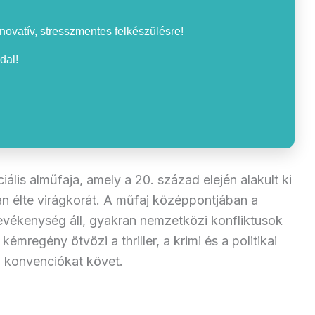
nnovatív, stresszmentes felkészülésre!
dal!
lis alműfaja, amely a 20. század elején alakult ki
n élte virágkorát. A műfaj középpontjában a
tevékenység áll, gyakran nemzetközi konfliktusok
kémregény ötvözi a thriller, a krimi és a politikai
i konvenciókat követ.