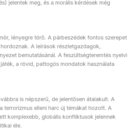
és) jelentek meg, és a morális kérdések még
ör, lényegre törő. A párbeszédek fontos szerepet
t hordoznak. A leírások részletgazdagok,
rnyezet bemutatásánál. A feszültségteremtés nyelvi
 játék, a rövid, pattogós mondatok használata
ábbra is népszerű, de jelentősen átalakult. A
a terrorizmus elleni harc új témákat hozott. A
ett komplexebb, globális konfliktusok jelennek
ikai éle.