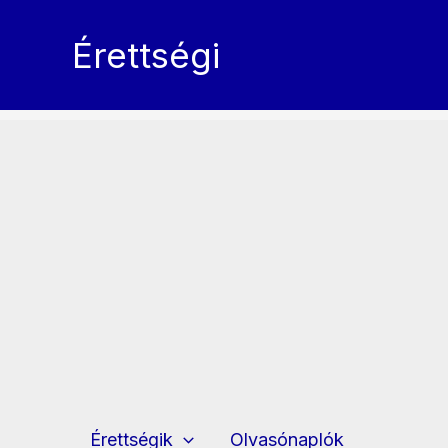
Skip
to
Érettségi
content
Érettségik
Olvasónaplók