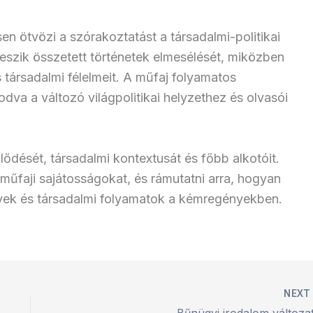
n ötvözi a szórakoztatást a társadalmi-politikai
 teszik összetett történetek elmesélését, miközben
s társadalmi félelmeit. A műfaj folyamatos
dva a változó világpolitikai helyzethez és olvasói
jlődését, társadalmi kontextusát és főbb alkotóit.
 műfaji sajátosságokat, és rámutatni arra, hogyan
yek és társadalmi folyamatok a kémregényekben.
NEX