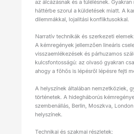
az álcázásnak és a túlélésnek. Gyakran
háttérbe szorul a küldetések miatt. A k
dilemmákkal, lojalitási konfliktusokkal.
Narratív technikák és szerkezeti elemek
A kémregények jellemzően lineáris cse
visszaemlékezések és párhuzamos szál
kulcsfontosságú: az olvasó gyakran cs
ahogy a főhős is lépésről lépésre fejti me
A helyszínek általában nemzetköziek, 
történetek. A hidegháborús kémregénye
szembenállás, Berlin, Moszkva, London
helyszínek.
Technikai és szakmai részletek: