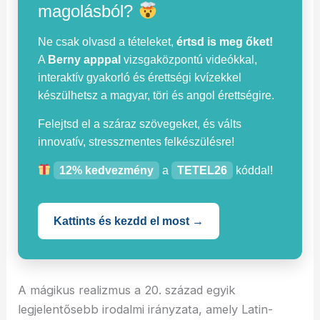
magolásból?
Ne csak olvasd a tételeket,
értsd is meg őket!
A
Berny apppal
vizsgaközpontú videókkal,
interaktív gyakorló és érettségi kvízekkel
készülhetsz a magyar, töri és angol érettségire.
Felejtsd el a száraz szövegeket, és válts
innovatív, stresszmentes felkészülésre!
12% kedvezmény
a
TETEL26
kóddal!
Kattints és kezdd el most →
A mágikus realizmus a 20. század egyik
legjelentősebb irodalmi irányzata, amely Latin-