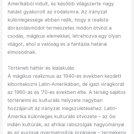
Amerikából indult, és később világszerte nagy
hatást gyakorolt az irodalomra. Az irányzat
különlegessége abban rejlik, hogy a realista
ábrázolásmódot természetes módon ötvözi a
csodás, mágikus elemekkel, létrehozva egy olyan
világot, ahol a valóság és a fantázia határai
elmosódnak.
Történeti háttér és kialakulás
A mágikus realizmus az 1940-es években kezdett
kibontakozni Latin-Amerikában, de igazi virágkorát
az 1960-as és ’70-es években élte. A térség sajátos
történelmi és kulturális helyzete nagyban
hozzájárult az irányzat megszületéséhez. Latin-
Amerika különleges kulturális ötvözete – az ősi
indián kultúrák, az afrikai rabszolgák hagyományai
és az európai gyarmatosítók öröksége – termékeny