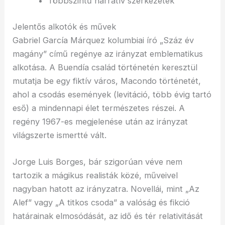
Többszintű narratív szerkezetek
Jelentős alkotók és művek
Gabriel García Márquez kolumbiai író „Száz év
magány” című regénye az irányzat emblematikus
alkotása. A Buendía család történetén keresztül
mutatja be egy fiktív város, Macondo történetét,
ahol a csodás események (levitáció, több évig tartó
eső) a mindennapi élet természetes részei. A
regény 1967-es megjelenése után az irányzat
világszerte ismertté vált.
Jorge Luis Borges, bár szigorúan véve nem
tartozik a mágikus realisták közé, műveivel
nagyban hatott az irányzatra. Novellái, mint „Az
Alef” vagy „A titkos csoda” a valóság és fikció
határainak elmosódását, az idő és tér relativitását