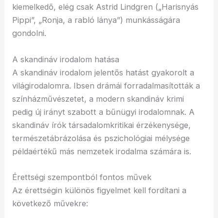
kiemelkedő, elég csak Astrid Lindgren („Harisnyás
Pippi”, „Ronja, a rabló lánya”) munkásságára
gondolni.
A skandináv irodalom hatása
A skandináv irodalom jelentős hatást gyakorolt a
világirodalomra. Ibsen drámái forradalmasították a
színházművészetet, a modern skandináv krimi
pedig új irányt szabott a bűnügyi irodalomnak. A
skandináv írók társadalomkritikai érzékenysége,
természetábrázolása és pszichológiai mélysége
példaértékű más nemzetek irodalma számára is.
Érettségi szempontból fontos művek
Az érettségin különös figyelmet kell fordítani a
következő művekre: