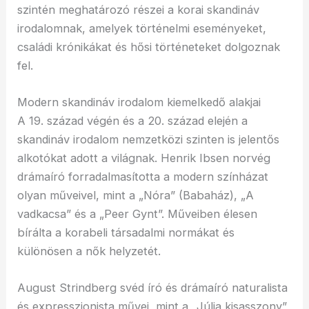
szintén meghatározó részei a korai skandináv
irodalomnak, amelyek történelmi eseményeket,
családi krónikákat és hősi történeteket dolgoznak
fel.
Modern skandináv irodalom kiemelkedő alakjai
A 19. század végén és a 20. század elején a
skandináv irodalom nemzetközi szinten is jelentős
alkotókat adott a világnak. Henrik Ibsen norvég
drámaíró forradalmasította a modern színházat
olyan műveivel, mint a „Nóra” (Babaház), „A
vadkacsa” és a „Peer Gynt”. Műveiben élesen
bírálta a korabeli társadalmi normákat és
különösen a nők helyzetét.
August Strindberg svéd író és drámaíró naturalista
és expresszionista művei, mint a „Júlia kisasszony”