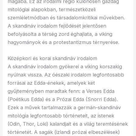
magába. Ez az irodalmi régió különösen gazdag
mitológiai alapokban, természetközeli
szemléletmódban és társadalomkritikai művekben.
A skandináv irodalom fejlődését jelentősen
befolyásolta a térség zord éghajlata, a viking
hagyományok és a protestantizmus térnyerése.
Középkori és korai skandináv irodalom
A skandináv irodalom gyökerei a viking korszakig
nyúlnak vissza. Az óészaki irodalom legfontosabb
forrásai az Edda-énekek, amelyek két
gyűjteményben maradtak fenn: a Verses Edda
(Poétikus Edda) és a Prózai Edda (Snorri Edda).
Ezek a művek tartalmazzák a germán-skandináv
mitológia legfontosabb történeteit, az istenek
(Odin, Thor, Loki) kalandjait és a világ teremtésének
történetét. A sagák (izlandi prózai elbeszélések)