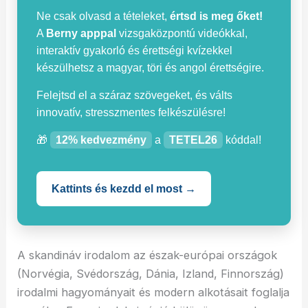
Ne csak olvasd a tételeket,
értsd is meg őket!
A
Berny apppal
vizsgaközpontú videókkal,
interaktív gyakorló és érettségi kvízekkel
készülhetsz a magyar, töri és angol érettségire.
Felejtsd el a száraz szövegeket, és válts
innovatív, stresszmentes felkészülésre!
🎁
12% kedvezmény
a
TETEL26
kóddal!
Kattints és kezdd el most →
A skandináv irodalom az észak-európai országok
(Norvégia, Svédország, Dánia, Izland, Finnország)
irodalmi hagyományait és modern alkotásait foglalja