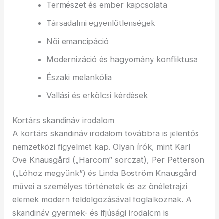
Természet és ember kapcsolata
Társadalmi egyenlőtlenségek
Női emancipáció
Modernizáció és hagyomány konfliktusa
Északi melankólia
Vallási és erkölcsi kérdések
Kortárs skandináv irodalom
A kortárs skandináv irodalom továbbra is jelentős
nemzetközi figyelmet kap. Olyan írók, mint Karl
Ove Knausgård („Harcom” sorozat), Per Petterson
(„Lóhoz megyünk”) és Linda Boström Knausgård
művei a személyes történetek és az önéletrajzi
elemek modern feldolgozásával foglalkoznak. A
skandináv gyermek- és ifjúsági irodalom is