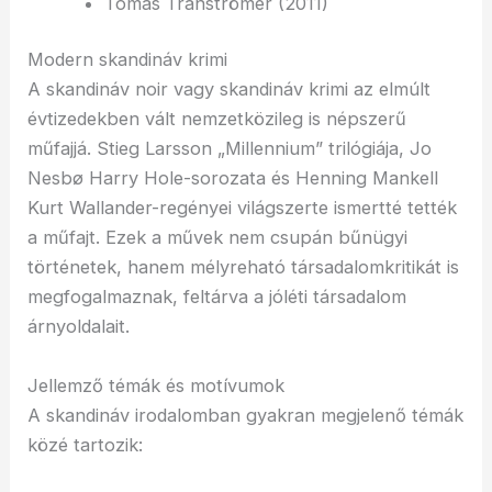
Tomas Tranströmer (2011)
Modern skandináv krimi
A skandináv noir vagy skandináv krimi az elmúlt
évtizedekben vált nemzetközileg is népszerű
műfajjá. Stieg Larsson „Millennium” trilógiája, Jo
Nesbø Harry Hole-sorozata és Henning Mankell
Kurt Wallander-regényei világszerte ismertté tették
a műfajt. Ezek a művek nem csupán bűnügyi
történetek, hanem mélyreható társadalomkritikát is
megfogalmaznak, feltárva a jóléti társadalom
árnyoldalait.
Jellemző témák és motívumok
A skandináv irodalomban gyakran megjelenő témák
közé tartozik: