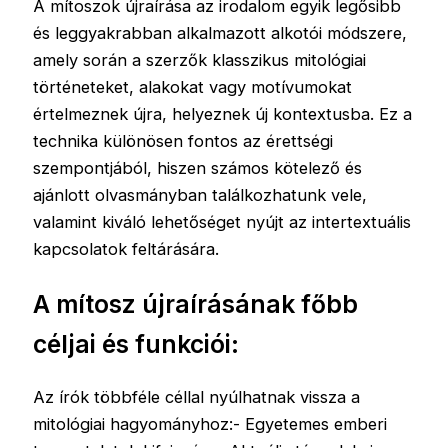
A mítoszok újraírása az irodalom egyik legősibb
és leggyakrabban alkalmazott alkotói módszere,
amely során a szerzők klasszikus mitológiai
történeteket, alakokat vagy motívumokat
értelmeznek újra, helyeznek új kontextusba. Ez a
technika különösen fontos az érettségi
szempontjából, hiszen számos kötelező és
ajánlott olvasmányban találkozhatunk vele,
valamint kiváló lehetőséget nyújt az intertextuális
kapcsolatok feltárására.
A mítosz újraírásának főbb
céljai és funkciói:
Az írók többféle céllal nyúlhatnak vissza a
mitológiai hagyományhoz:- Egyetemes emberi