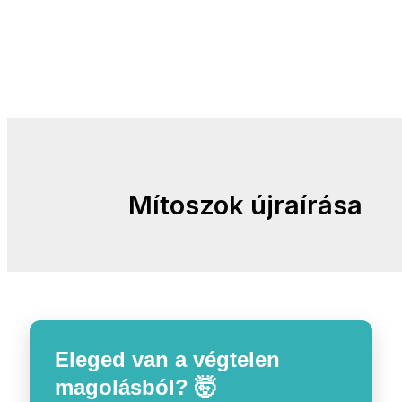
Mítoszok újraírása
Eleged van a végtelen
magolásból? 🤯