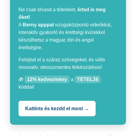
Ne csak olvasd a tételeket,
értsd is meg
őket!
A
Berny apppal
vizsgaközpontú videókkal,
interaktív gyakorló és érettségi kvízekkel
készülhetsz a magyar, töri és angol
érettségire.
Felejtsd el a száraz szövegeket, és válts
innovatív, stresszmentes felkészülésre!
🎁
12% kedvezmény
a
TETEL26
kóddal!
Kattints és kezdd el most →