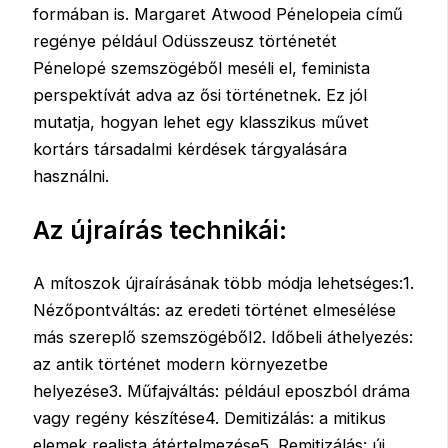
formában is. Margaret Atwood Pénelopeia című
regénye például Odüsszeusz történetét
Pénelopé szemszögéből meséli el, feminista
perspektívát adva az ősi történetnek. Ez jól
mutatja, hogyan lehet egy klasszikus művet
kortárs társadalmi kérdések tárgyalására
használni.
Az újraírás technikái:
A mítoszok újraírásának több módja lehetséges:1.
Nézőpontváltás: az eredeti történet elmesélése
más szereplő szemszögéből2. Időbeli áthelyezés:
az antik történet modern környezetbe
helyezése3. Műfajváltás: például eposzból dráma
vagy regény készítése4. Demitizálás: a mitikus
elemek realista átértelmezése5. Remitizálás: új