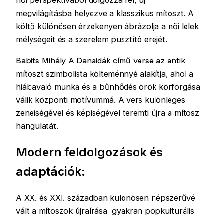
női perspektívából dolgozza fel, új
megvilágításba helyezve a klasszikus mítoszt. A
költő különösen érzékenyen ábrázolja a női lélek
mélységeit és a szerelem pusztító erejét.
Babits Mihály A Danaidák című verse az antik
mítoszt szimbolista költeménnyé alakítja, ahol a
hiábavaló munka és a bűnhődés örök körforgása
válik központi motívummá. A vers különleges
zeneiségével és képiségével teremti újra a mítosz
hangulatát.
Modern feldolgozások és
adaptációk:
A XX. és XXI. században különösen népszerűvé
vált a mítoszok újraírása, gyakran popkulturális