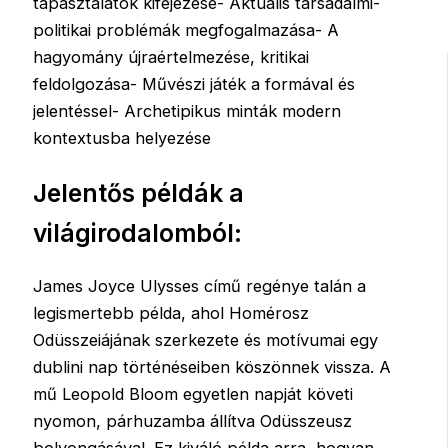
tapasztalatok kifejezése- Aktuális társadalmi-
politikai problémák megfogalmazása- A
hagyomány újraértelmezése, kritikai
feldolgozása- Művészi játék a formával és
jelentéssel- Archetipikus minták modern
kontextusba helyezése
Jelentős példák a
világirodalomból:
James Joyce Ulysses című regénye talán a
legismertebb példa, ahol Homérosz
Odüsszeiájának szerkezete és motívumai egy
dublini nap történéseiben köszönnek vissza. A
mű Leopold Bloom egyetlen napját követi
nyomon, párhuzamba állítva Odüsszeusz
bolyongásával. Ez kiváló példa arra, hogyan