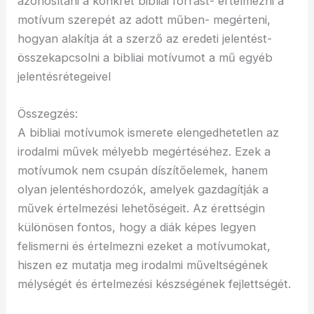
azonosítani a konkrét bibliai forrást- értelmezni a
motívum szerepét az adott műben- megérteni,
hogyan alakítja át a szerző az eredeti jelentést-
összekapcsolni a bibliai motívumot a mű egyéb
jelentésrétegeivel
Összegzés:
A bibliai motívumok ismerete elengedhetetlen az
irodalmi művek mélyebb megértéséhez. Ezek a
motívumok nem csupán díszítőelemek, hanem
olyan jelentéshordozók, amelyek gazdagítják a
művek értelmezési lehetőségeit. Az érettségin
különösen fontos, hogy a diák képes legyen
felismerni és értelmezni ezeket a motívumokat,
hiszen ez mutatja meg irodalmi műveltségének
mélységét és értelmezési készségének fejlettségét.