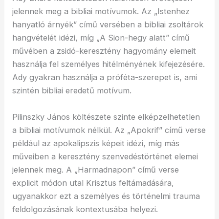
jelennek meg a bibliai motívumok. Az „Istenhez
hanyatló árnyék” című versében a bibliai zsoltárok
hangvételét idézi, míg „A Sion-hegy alatt” című
művében a zsidó-keresztény hagyomány elemeit
használja fel személyes hitélményének kifejezésére.
Ady gyakran használja a próféta-szerepet is, ami
szintén bibliai eredetű motívum.
Pilinszky János költészete szinte elképzelhetetlen
a bibliai motívumok nélkül. Az „Apokrif” című verse
például az apokalipszis képeit idézi, míg más
műveiben a keresztény szenvedéstörténet elemei
jelennek meg. A „Harmadnapon” című verse
explicit módon utal Krisztus feltámadására,
ugyanakkor ezt a személyes és történelmi trauma
feldolgozásának kontextusába helyezi.