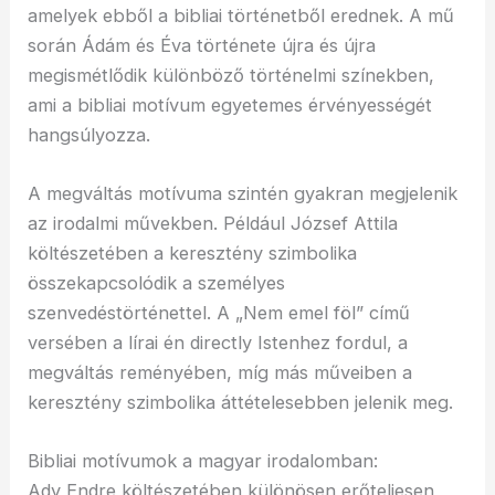
amelyek ebből a bibliai történetből erednek. A mű
során Ádám és Éva története újra és újra
megismétlődik különböző történelmi színekben,
ami a bibliai motívum egyetemes érvényességét
hangsúlyozza.
A megváltás motívuma szintén gyakran megjelenik
az irodalmi művekben. Például József Attila
költészetében a keresztény szimbolika
összekapcsolódik a személyes
szenvedéstörténettel. A „Nem emel föl” című
versében a lírai én directly Istenhez fordul, a
megváltás reményében, míg más műveiben a
keresztény szimbolika áttételesebben jelenik meg.
Bibliai motívumok a magyar irodalomban:
Ady Endre költészetében különösen erőteljesen