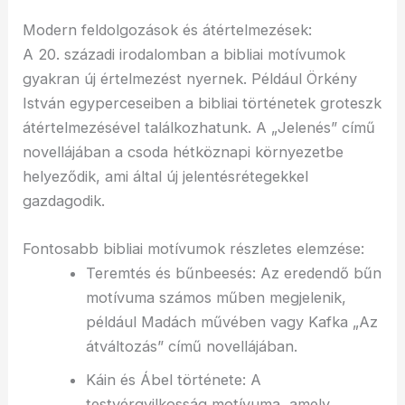
Modern feldolgozások és átértelmezések:
A 20. századi irodalomban a bibliai motívumok
gyakran új értelmezést nyernek. Például Örkény
István egyperceseiben a bibliai történetek groteszk
átértelmezésével találkozhatunk. A „Jelenés” című
novellájában a csoda hétköznapi környezetbe
helyeződik, ami által új jelentésrétegekkel
gazdagodik.
Fontosabb bibliai motívumok részletes elemzése:
Teremtés és bűnbeesés: Az eredendő bűn
motívuma számos műben megjelenik,
például Madách művében vagy Kafka „Az
átváltozás” című novellájában.
Káin és Ábel története: A
testvérgyilkosság motívuma, amely