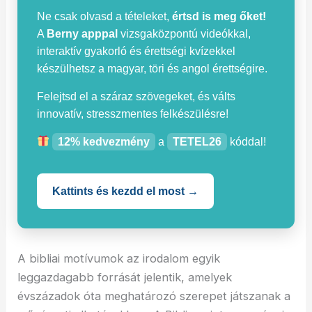
Ne csak olvasd a tételeket,
értsd is meg őket!
A
Berny apppal
vizsgaközpontú videókkal,
interaktív gyakorló és érettségi kvízekkel
készülhetsz a magyar, töri és angol érettségire.
Felejtsd el a száraz szövegeket, és válts
innovatív, stresszmentes felkészülésre!
12% kedvezmény
a
TETEL26
kóddal!
Kattints és kezdd el most →
A bibliai motívumok az irodalom egyik
leggazdagabb forrását jelentik, amelyek
évszázadok óta meghatározó szerepet játszanak a