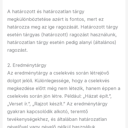
A határozott és határozatlan tárgy
megkülönböztetése azért is fontos, mert ez
határozza meg az ige ragozását. Határozott tárgy
esetén tárgyas (határozott) ragozást használunk,
határozatlan tárgy esetén pedig alanyi (általános)
ragozást.
2. Eredménytárgy
Az eredménytárgy a cselekvés során létrejövő
dolgot jelöli. Különlegessége, hogy a cselekvés
megkezdése előtt még nem létezik, hanem éppen a
cselekvés során jön létre. Például: „Házat épít.”,
„Verset ír.”, „Rajzot készít.” Az eredménytárgy
gyakran kapcsolódik alkotó, teremtő
tevékenységekhez, és általában határozatlan
névelővel vagy névelő nélkül használjuk.