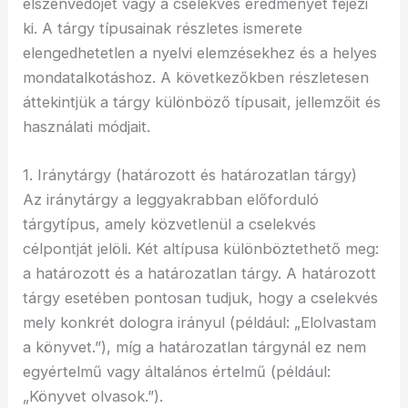
elszenvedőjét vagy a cselekvés eredményét fejezi
ki. A tárgy típusainak részletes ismerete
elengedhetetlen a nyelvi elemzésekhez és a helyes
mondatalkotáshoz. A következőkben részletesen
áttekintjük a tárgy különböző típusait, jellemzőit és
használati módjait.
1. Iránytárgy (határozott és határozatlan tárgy)
Az iránytárgy a leggyakrabban előforduló
tárgytípus, amely közvetlenül a cselekvés
célpontját jelöli. Két altípusa különböztethető meg:
a határozott és a határozatlan tárgy. A határozott
tárgy esetében pontosan tudjuk, hogy a cselekvés
mely konkrét dologra irányul (például: „Elolvastam
a könyvet.”), míg a határozatlan tárgynál ez nem
egyértelmű vagy általános értelmű (például:
„Könyvet olvasok.”).