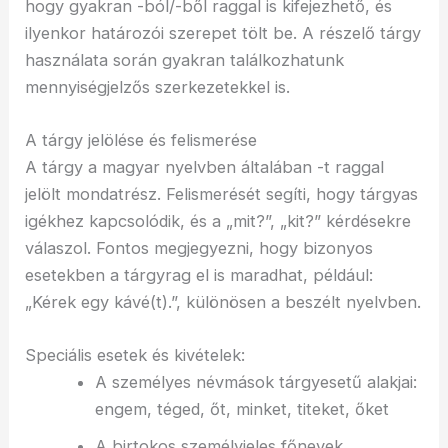
hogy gyakran -ból/-ből raggal is kifejezhető, és
ilyenkor határozói szerepet tölt be. A részelő tárgy
használata során gyakran találkozhatunk
mennyiségjelzős szerkezetekkel is.
A tárgy jelölése és felismerése
A tárgy a magyar nyelvben általában -t raggal
jelölt mondatrész. Felismerését segíti, hogy tárgyas
igékhez kapcsolódik, és a „mit?”, „kit?” kérdésekre
válaszol. Fontos megjegyezni, hogy bizonyos
esetekben a tárgyrag el is maradhat, például:
„Kérek egy kávé(t).”, különösen a beszélt nyelvben.
Speciális esetek és kivételek:
A személyes névmások tárgyesetű alakjai:
engem, téged, őt, minket, titeket, őket
A birtokos személyjeles főnevek