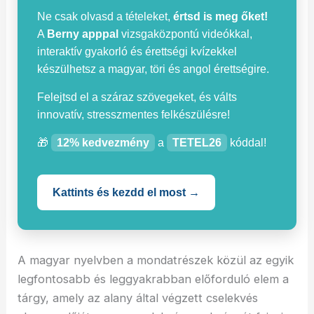
Ne csak olvasd a tételeket,
értsd is meg őket!
A
Berny apppal
vizsgaközpontú videókkal,
interaktív gyakorló és érettségi kvízekkel
készülhetsz a magyar, töri és angol érettségire.
Felejtsd el a száraz szövegeket, és válts
innovatív, stresszmentes felkészülésre!
🎁
12% kedvezmény
a
TETEL26
kóddal!
Kattints és kezdd el most →
A magyar nyelvben a mondatrészek közül az egyik
legfontosabb és leggyakrabban előforduló elem a
tárgy, amely az alany által végzett cselekvés