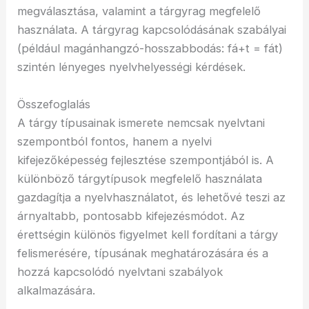
megválasztása, valamint a tárgyrag megfelelő
használata. A tárgyrag kapcsolódásának szabályai
(például magánhangzó-hosszabbodás: fá+t = fát)
szintén lényeges nyelvhelyességi kérdések.
Összefoglalás
A tárgy típusainak ismerete nemcsak nyelvtani
szempontból fontos, hanem a nyelvi
kifejezőképesség fejlesztése szempontjából is. A
különböző tárgytípusok megfelelő használata
gazdagítja a nyelvhasználatot, és lehetővé teszi az
árnyaltabb, pontosabb kifejezésmódot. Az
érettségin különös figyelmet kell fordítani a tárgy
felismerésére, típusának meghatározására és a
hozzá kapcsolódó nyelvtani szabályok
alkalmazására.