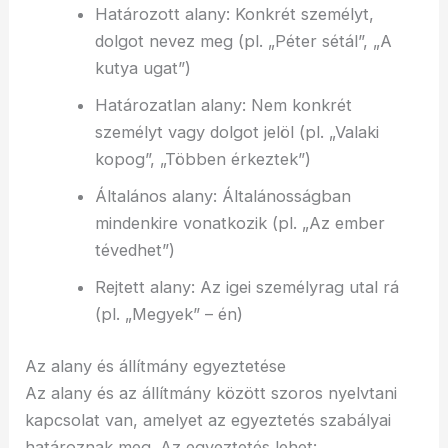
Határozott alany: Konkrét személyt,
dolgot nevez meg (pl. „Péter sétál”, „A
kutya ugat”)
Határozatlan alany: Nem konkrét
személyt vagy dolgot jelöl (pl. „Valaki
kopog”, „Többen érkeztek”)
Általános alany: Általánosságban
mindenkire vonatkozik (pl. „Az ember
tévedhet”)
Rejtett alany: Az igei személyrag utal rá
(pl. „Megyek” – én)
Az alany és állítmány egyeztetése
Az alany és az állítmány között szoros nyelvtani
kapcsolat van, amelyet az egyeztetés szabályai
határoznak meg. Az egyeztetés lehet: