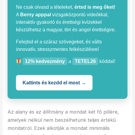
Ne csak olvasd a tételeket,
értsd is meg őket!
A
Berny apppal
vizsgaközpontú videókkal,
interaktív gyakorló és érettségi kvízekkel
készülhetsz a magyar, töri és angol érettségire.
Felejtsd el a száraz szövegeket, és válts
innovatív, stresszmentes felkészülésre!
12% kedvezmény
a
TETEL26
kóddal!
Kattints és kezdd el most →
Az alany és az állítmány a mondat két fő pillére,
amelyek nélkül nem beszélhetünk teljes értékű
mondatról. Ezek alkotják a mondat minimális