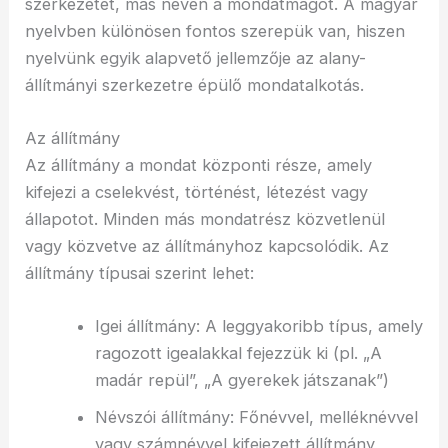
szerkezetét, más néven a mondatmagot. A magyar
nyelvben különösen fontos szerepük van, hiszen
nyelvünk egyik alapvető jellemzője az alany-
állítmányi szerkezetre épülő mondatalkotás.
Az állítmány
Az állítmány a mondat központi része, amely
kifejezi a cselekvést, történést, létezést vagy
állapotot. Minden más mondatrész közvetlenül
vagy közvetve az állítmányhoz kapcsolódik. Az
állítmány típusai szerint lehet:
Igei állítmány: A leggyakoribb típus, amely
ragozott igealakkal fejezzük ki (pl. „A
madár repül”, „A gyerekek játszanak”)
Névszói állítmány: Főnévvel, melléknévvel
vagy számnévvel kifejezett állítmány,