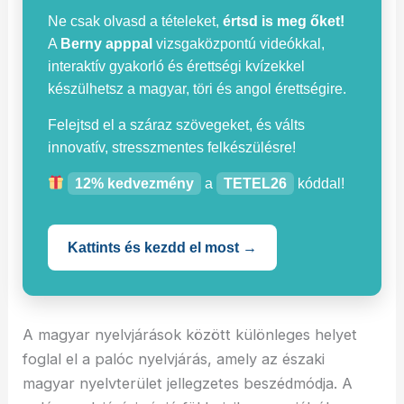
Ne csak olvasd a tételeket,
értsd is meg őket!
A
Berny apppal
vizsgaközpontú videókkal,
interaktív gyakorló és érettségi kvízekkel
készülhetsz a magyar, töri és angol érettségire.
Felejtsd el a száraz szövegeket, és válts
innovatív, stresszmentes felkészülésre!
12% kedvezmény
a
TETEL26
kóddal!
Kattints és kezdd el most →
A magyar nyelvjárások között különleges helyet
foglal el a palóc nyelvjárás, amely az északi
magyar nyelvterület jellegzetes beszédmódja. A