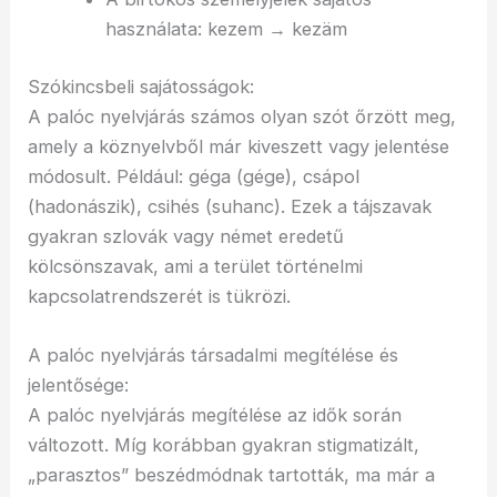
használata: kezem → kezäm
Szókincsbeli sajátosságok:
A palóc nyelvjárás számos olyan szót őrzött meg,
amely a köznyelvből már kiveszett vagy jelentése
módosult. Például: géga (gége), csápol
(hadonászik), csihés (suhanc). Ezek a tájszavak
gyakran szlovák vagy német eredetű
kölcsönszavak, ami a terület történelmi
kapcsolatrendszerét is tükrözi.
A palóc nyelvjárás társadalmi megítélése és
jelentősége:
A palóc nyelvjárás megítélése az idők során
változott. Míg korábban gyakran stigmatizált,
„parasztos” beszédmódnak tartották, ma már a