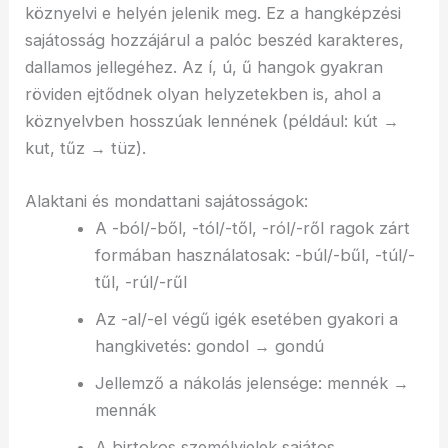
köznyelvi e helyén jelenik meg. Ez a hangképzési
sajátosság hozzájárul a palóc beszéd karakteres,
dallamos jellegéhez. Az í, ú, ű hangok gyakran
röviden ejtődnek olyan helyzetekben is, ahol a
köznyelvben hosszúak lennének (például: kút →
kut, tűz → tüz).
Alaktani és mondattani sajátosságok:
A -ból/-ből, -tól/-től, -ról/-ről ragok zárt
formában használatosak: -búl/-bűl, -túl/-
tűl, -rúl/-rűl
Az -al/-el végű igék esetében gyakori a
hangkivetés: gondol → gondú
Jellemző a nákolás jelensége: mennék →
mennák
A birtokos személyjelek sajátos