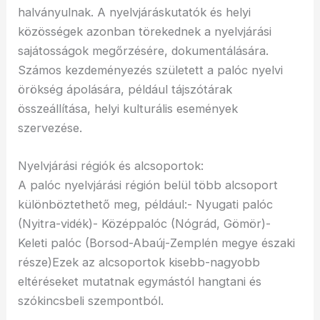
halványulnak. A nyelvjáráskutatók és helyi
közösségek azonban törekednek a nyelvjárási
sajátosságok megőrzésére, dokumentálására.
Számos kezdeményezés született a palóc nyelvi
örökség ápolására, például tájszótárak
összeállítása, helyi kulturális események
szervezése.
Nyelvjárási régiók és alcsoportok:
A palóc nyelvjárási régión belül több alcsoport
különböztethető meg, például:- Nyugati palóc
(Nyitra-vidék)- Középpalóc (Nógrád, Gömör)-
Keleti palóc (Borsod-Abaúj-Zemplén megye északi
része)Ezek az alcsoportok kisebb-nagyobb
eltéréseket mutatnak egymástól hangtani és
szókincsbeli szempontból.