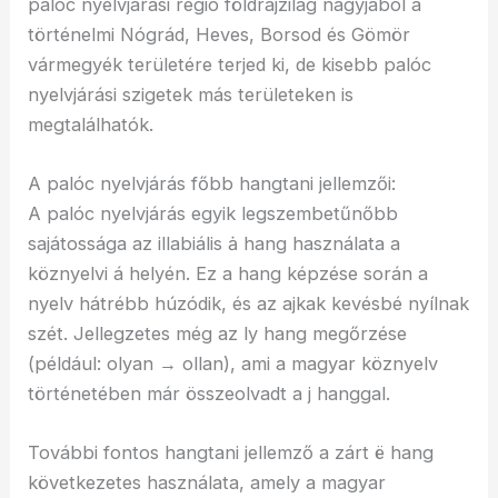
palóc nyelvjárási régió földrajzilag nagyjából a
történelmi Nógrád, Heves, Borsod és Gömör
vármegyék területére terjed ki, de kisebb palóc
nyelvjárási szigetek más területeken is
megtalálhatók.
A palóc nyelvjárás főbb hangtani jellemzői:
A palóc nyelvjárás egyik legszembetűnőbb
sajátossága az illabiális ȧ hang használata a
köznyelvi á helyén. Ez a hang képzése során a
nyelv hátrébb húzódik, és az ajkak kevésbé nyílnak
szét. Jellegzetes még az ly hang megőrzése
(például: olyan → ollan), ami a magyar köznyelv
történetében már összeolvadt a j hanggal.
További fontos hangtani jellemző a zárt ë hang
következetes használata, amely a magyar