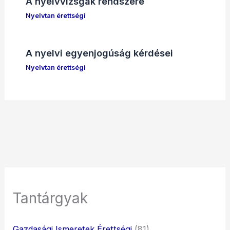
A nyelvvizsgák rendszere
Nyelvtan érettségi
A nyelvi egyenjogúság kérdései
Nyelvtan érettségi
Tantárgyak
Gazdasági Ismeretek Érettségi
(81)