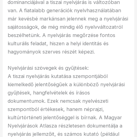
dominanciájával a tiszai nyelvjárás is változóban
van. A fiatalabb generációk nyelvhasználatában
már kevésbé markánsan jelennek meg a nyelvjárási
sajátosságok, de még mindig élő nyelvváltozatról
beszélhetünk. A nyelvjárás megőrzése fontos
kulturális feladat, hiszen a helyi identitás és
hagyományok szerves részét képezi.
Nyelvjárási szövegek és gyűjtések:
A tiszai nyelvjárás kutatása szempontjából
kiemelkedő jelentőségűek a különböző nyelvjárási
gyűjtések, hangfelvételek és írásos
dokumentumok. Ezek nemcsak nyelvészeti
szempontból értékesek, hanem néprajzi,
kultúrtörténeti jelentőséggel is bírnak. A Magyar
Nyelvjárások Atlasza részletesen dokumentálja a
nyelvjárás jellemzőit, és számos kutató (például