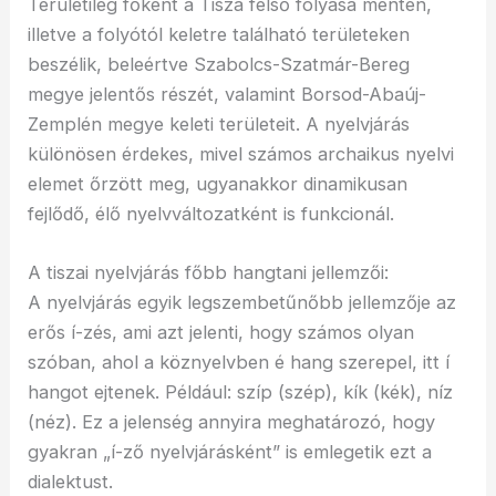
Területileg főként a Tisza felső folyása mentén,
illetve a folyótól keletre található területeken
beszélik, beleértve Szabolcs-Szatmár-Bereg
megye jelentős részét, valamint Borsod-Abaúj-
Zemplén megye keleti területeit. A nyelvjárás
különösen érdekes, mivel számos archaikus nyelvi
elemet őrzött meg, ugyanakkor dinamikusan
fejlődő, élő nyelvváltozatként is funkcionál.
A tiszai nyelvjárás főbb hangtani jellemzői:
A nyelvjárás egyik legszembetűnőbb jellemzője az
erős í-zés, ami azt jelenti, hogy számos olyan
szóban, ahol a köznyelvben é hang szerepel, itt í
hangot ejtenek. Például: szíp (szép), kík (kék), níz
(néz). Ez a jelenség annyira meghatározó, hogy
gyakran „í-ző nyelvjárásként” is emlegetik ezt a
dialektust.