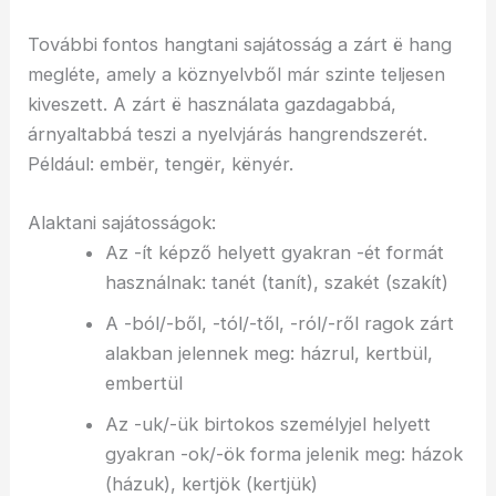
További fontos hangtani sajátosság a zárt ë hang
megléte, amely a köznyelvből már szinte teljesen
kiveszett. A zárt ë használata gazdagabbá,
árnyaltabbá teszi a nyelvjárás hangrendszerét.
Például: embër, tengër, kënyér.
Alaktani sajátosságok:
Az -ít képző helyett gyakran -ét formát
használnak: tanét (tanít), szakét (szakít)
A -ból/-ből, -tól/-től, -ról/-ről ragok zárt
alakban jelennek meg: házrul, kertbül,
embertül
Az -uk/-ük birtokos személyjel helyett
gyakran -ok/-ök forma jelenik meg: házok
(házuk), kertjök (kertjük)