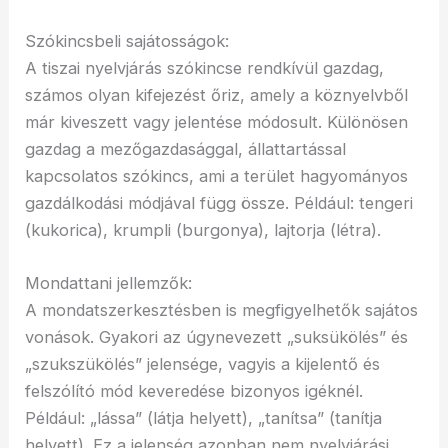
Szókincsbeli sajátosságok:
A tiszai nyelvjárás szókincse rendkívül gazdag,
számos olyan kifejezést őriz, amely a köznyelvből
már kiveszett vagy jelentése módosult. Különösen
gazdag a mezőgazdasággal, állattartással
kapcsolatos szókincs, ami a terület hagyományos
gazdálkodási módjával függ össze. Például: tengeri
(kukorica), krumpli (burgonya), lajtorja (létra).
Mondattani jellemzők:
A mondatszerkesztésben is megfigyelhetők sajátos
vonások. Gyakori az úgynevezett „suksükölés” és
„szukszükölés” jelensége, vagyis a kijelentő és
felszólító mód keveredése bizonyos igéknél.
Például: „lássa” (látja helyett), „tanítsa” (tanítja
helyett). Ez a jelenség azonban nem nyelvjárási