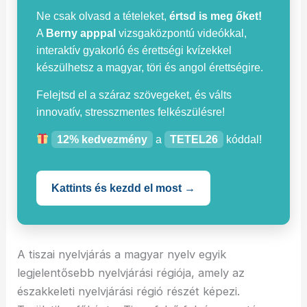
Ne csak olvasd a tételeket,
értsd is meg őket!
A
Berny apppal
vizsgaközpontú videókkal,
interaktív gyakorló és érettségi kvízekkel
készülhetsz a magyar, töri és angol érettségire.
Felejtsd el a száraz szövegeket, és válts
innovatív, stresszmentes felkészülésre!
12% kedvezmény
a
TETEL26
kóddal!
Kattints és kezdd el most →
A tiszai nyelvjárás a magyar nyelv egyik
legjelentősebb nyelvjárási régiója, amely az
északkeleti nyelvjárási régió részét képezi.