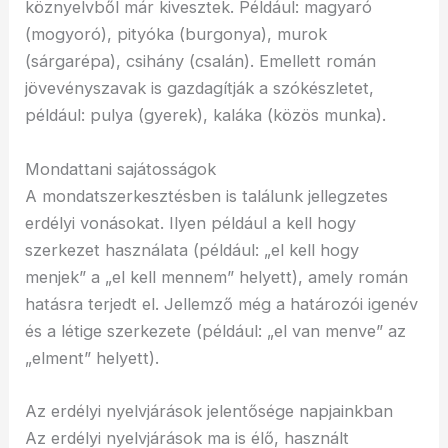
köznyelvből már kivesztek. Például: magyaró
(mogyoró), pityóka (burgonya), murok
(sárgarépa), csihány (csalán). Emellett román
jövevényszavak is gazdagítják a szókészletet,
például: pulya (gyerek), kaláka (közös munka).
Mondattani sajátosságok
A mondatszerkesztésben is találunk jellegzetes
erdélyi vonásokat. Ilyen például a kell hogy
szerkezet használata (például: „el kell hogy
menjek” a „el kell mennem” helyett), amely román
hatásra terjedt el. Jellemző még a határozói igenév
és a létige szerkezete (például: „el van menve” az
„elment” helyett).
Az erdélyi nyelvjárások jelentősége napjainkban
Az erdélyi nyelvjárások ma is élő, használt