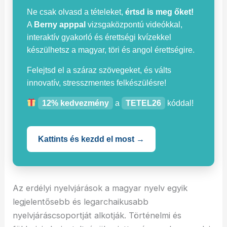
Ne csak olvasd a tételeket,
értsd is meg őket!
A
Berny apppal
vizsgaközpontú videókkal,
interaktív gyakorló és érettségi kvízekkel
készülhetsz a magyar, töri és angol érettségire.
Felejtsd el a száraz szövegeket, és válts
innovatív, stresszmentes felkészülésre!
12% kedvezmény
a
TETEL26
kóddal!
Kattints és kezdd el most →
Az erdélyi nyelvjárások a magyar nyelv egyik
legjelentősebb és legarchaikusabb
nyelvjáráscsoportját alkotják. Történelmi és