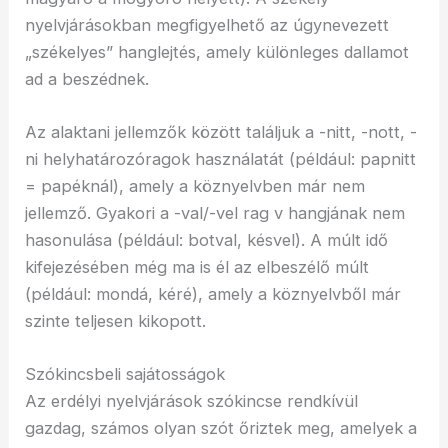
nyelvjárásokban megfigyelhető az úgynevezett
„székelyes” hanglejtés, amely különleges dallamot
ad a beszédnek.
Az alaktani jellemzők között találjuk a -nitt, -nott, -
ni helyhatározóragok használatát (például: papnitt
= papéknál), amely a köznyelvben már nem
jellemző. Gyakori a -val/-vel rag v hangjának nem
hasonulása (például: botval, késvel). A múlt idő
kifejezésében még ma is él az elbeszélő múlt
(például: mondá, kéré), amely a köznyelvből már
szinte teljesen kikopott.
Szókincsbeli sajátosságok
Az erdélyi nyelvjárások szókincse rendkívül
gazdag, számos olyan szót őriztek meg, amelyek a