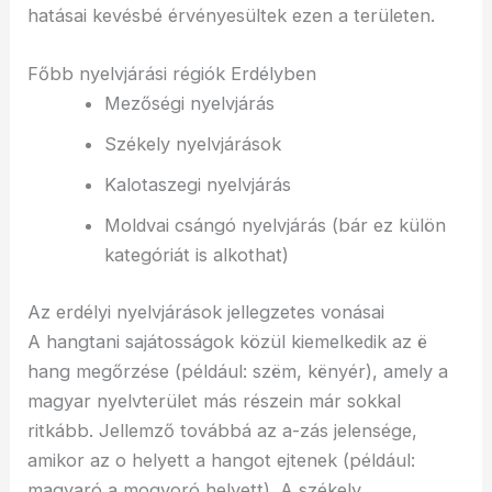
hatásai kevésbé érvényesültek ezen a területen.
Főbb nyelvjárási régiók Erdélyben
Mezőségi nyelvjárás
Székely nyelvjárások
Kalotaszegi nyelvjárás
Moldvai csángó nyelvjárás (bár ez külön
kategóriát is alkothat)
Az erdélyi nyelvjárások jellegzetes vonásai
A hangtani sajátosságok közül kiemelkedik az ë
hang megőrzése (például: szëm, kënyér), amely a
magyar nyelvterület más részein már sokkal
ritkább. Jellemző továbbá az a-zás jelensége,
amikor az o helyett a hangot ejtenek (például:
magyaró a mogyoró helyett). A székely