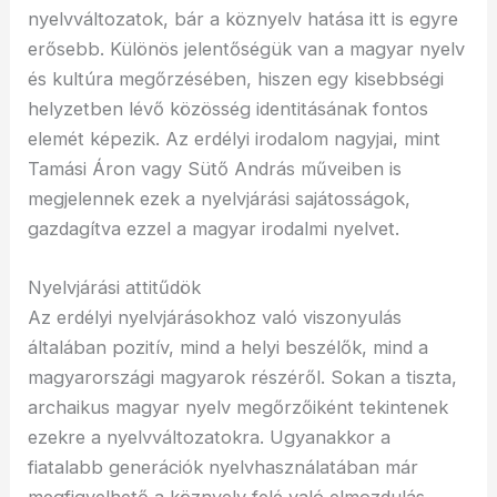
nyelvváltozatok, bár a köznyelv hatása itt is egyre
erősebb. Különös jelentőségük van a magyar nyelv
és kultúra megőrzésében, hiszen egy kisebbségi
helyzetben lévő közösség identitásának fontos
elemét képezik. Az erdélyi irodalom nagyjai, mint
Tamási Áron vagy Sütő András műveiben is
megjelennek ezek a nyelvjárási sajátosságok,
gazdagítva ezzel a magyar irodalmi nyelvet.
Nyelvjárási attitűdök
Az erdélyi nyelvjárásokhoz való viszonyulás
általában pozitív, mind a helyi beszélők, mind a
magyarországi magyarok részéről. Sokan a tiszta,
archaikus magyar nyelv megőrzőiként tekintenek
ezekre a nyelvváltozatokra. Ugyanakkor a
fiatalabb generációk nyelvhasználatában már