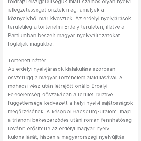
földrajzi elszigeteltségük miatt számos olyan nyelvi
jellegzetességet őriztek meg, amelyek a
köznyelvből már kivesztek. Az erdélyi nyelvjárások
területileg a történelmi Erdély területén, illetve a
Partiumban beszélt magyar nyelvváltozatokat
foglalják magukba.
Történeti háttér
Az erdélyi nyelvjárások kialakulása szorosan
összefügg a magyar történelem alakulásával. A
mohácsi vész után létrejött önálló Erdélyi
Fejedelemség időszakában a terület relative
függetlensége kedvezett a helyi nyelvi sajátosságok
megőrzésének. A későbbi Habsburg-uralom, majd
a trianoni békeszerződés utáni román fennhatóság
tovább erősítette az erdélyi magyar nyelv
különállását, hiszen a magyarországi nyelvújítás