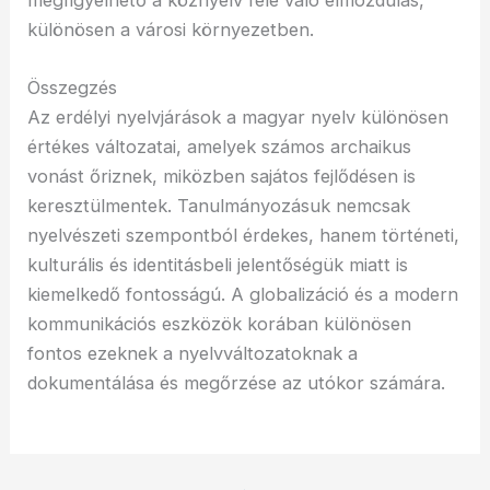
megfigyelhető a köznyelv felé való elmozdulás,
különösen a városi környezetben.
Összegzés
Az erdélyi nyelvjárások a magyar nyelv különösen
értékes változatai, amelyek számos archaikus
vonást őriznek, miközben sajátos fejlődésen is
keresztülmentek. Tanulmányozásuk nemcsak
nyelvészeti szempontból érdekes, hanem történeti,
kulturális és identitásbeli jelentőségük miatt is
kiemelkedő fontosságú. A globalizáció és a modern
kommunikációs eszközök korában különösen
fontos ezeknek a nyelvváltozatoknak a
dokumentálása és megőrzése az utókor számára.