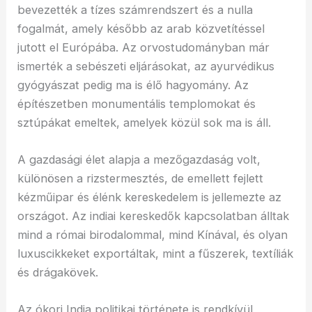
bevezették a tízes számrendszert és a nulla
fogalmát, amely később az arab közvetítéssel
jutott el Európába. Az orvostudományban már
ismerték a sebészeti eljárásokat, az ayurvédikus
gyógyászat pedig ma is élő hagyomány. Az
építészetben monumentális templomokat és
sztúpákat emeltek, amelyek közül sok ma is áll.
A gazdasági élet alapja a mezőgazdaság volt,
különösen a rizstermesztés, de emellett fejlett
kézműipar és élénk kereskedelem is jellemezte az
országot. Az indiai kereskedők kapcsolatban álltak
mind a római birodalommal, mind Kínával, és olyan
luxuscikkeket exportáltak, mint a fűszerek, textíliák
és drágakövek.
Az ókori India politikai története is rendkívül