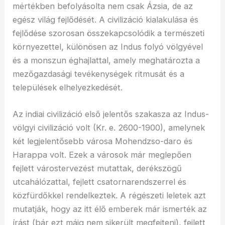
mértékben befolyásolta nem csak Ázsia, de az
egész világ fejlődését. A civilizáció kialakulása és
fejlődése szorosan összekapcsolódik a természeti
környezettel, különösen az Indus folyó völgyével
és a monszun éghajlattal, amely meghatározta a
mezőgazdasági tevékenységek ritmusát és a
települések elhelyezkedését.
Az indiai civilizáció első jelentős szakasza az Indus-
völgyi civilizáció volt (Kr. e. 2600-1900), amelynek
két legjelentősebb városa Mohendzso-daro és
Harappa volt. Ezek a városok már meglepően
fejlett várostervezést mutattak, derékszögű
utcahálózattal, fejlett csatornarendszerrel és
közfürdőkkel rendelkeztek. A régészeti leletek azt
mutatják, hogy az itt élő emberek már ismerték az
írást (bár ezt máig nem sikerült megfejteni), fejlett