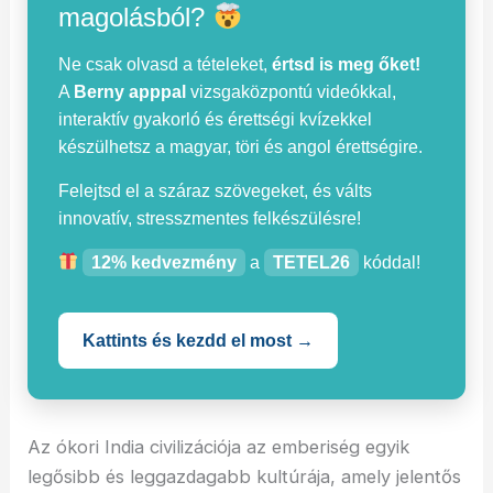
magolásból?
Ne csak olvasd a tételeket,
értsd is meg őket!
A
Berny apppal
vizsgaközpontú videókkal,
interaktív gyakorló és érettségi kvízekkel
készülhetsz a magyar, töri és angol érettségire.
Felejtsd el a száraz szövegeket, és válts
innovatív, stresszmentes felkészülésre!
12% kedvezmény
a
TETEL26
kóddal!
Kattints és kezdd el most →
Az ókori India civilizációja az emberiség egyik
legősibb és leggazdagabb kultúrája, amely jelentős