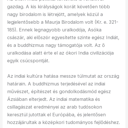
gazdag. A kis királyságok korát követően több
nagy birodalom is létrejött, amelyek közül a
legjelentősebb a Maurja Birodalom volt (Kr. e. 321-
185). Ennek legnagyobb uralkodója, Asóka
császár, aki először egyesítette szinte egész Indiát,
és a buddhizmus nagy támogatója volt. Az ő
uralkodása alatt érte el az ókori India civilizációja
egyik csúcspontját.
Az indiai kultúra hatása messze túlmutat az ország
határain. A buddhizmus terjedésével az indiai
művészet, építészet és gondolkodásmód egész
Ázsiában elterjedt. Az indiai matematika és
csillagászat eredményei az arab tudósokon
keresztül jutottak el Európába, és jelentősen
hozzájárultak a középkori tudományos fejlődéshez.