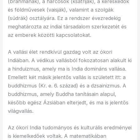
(bráhmanák), a harcosok (ksatriják), a kereskedők
és földművesek (vaisják), valamint a szolgák
(súdrák) osztályára. Ez a rendszer évezredekig
meghatározta az indiai társadalom szerkezetét és
az emberek közötti kapcsolatokat.
A vallási élet rendkívül gazdag volt az ókori
Indiában. A védikus vallásból fokozatosan alakult ki
a hinduizmus, amely ma is India domináns vallása.
Emellett két másik jelentős vallás is született itt: a
buddhizmus (Kr. e. 6. század) és a dzsainizmus. A
buddhizmus, amely Buddha tanításain alapul,
később egész Ázsiában elterjedt, és ma is jelentős
világvallás.
Az ókori India tudományos és kulturális eredményei
is kiemelkedőek voltak. A matematikában