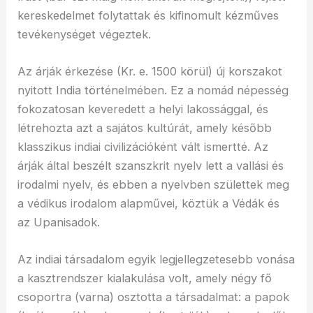
kereskedelmet folytattak és kifinomult kézműves
tevékenységet végeztek.
Az árják érkezése (Kr. e. 1500 körül) új korszakot
nyitott India történelmében. Ez a nomád népesség
fokozatosan keveredett a helyi lakossággal, és
létrehozta azt a sajátos kultúrát, amely később
klasszikus indiai civilizációként vált ismertté. Az
árják által beszélt szanszkrit nyelv lett a vallási és
irodalmi nyelv, és ebben a nyelvben születtek meg
a védikus irodalom alapművei, köztük a Védák és
az Upanisadok.
Az indiai társadalom egyik legjellegzetesebb vonása
a kasztrendszer kialakulása volt, amely négy fő
csoportra (varna) osztotta a társadalmat: a papok