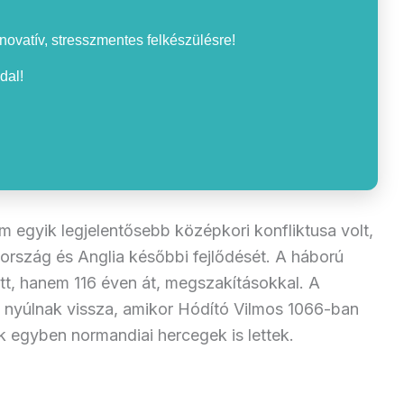
nnovatív, stresszmentes felkészülésre!
dal!
 egyik legjelentősebb középkori konfliktusa volt,
rszág és Anglia későbbi fejlődését. A háború
tt, hanem 116 éven át, megszakításokkal. A
g nyúlnak vissza, amikor Hódító Vilmos 1066-ban
ók egyben normandiai hercegek is lettek.