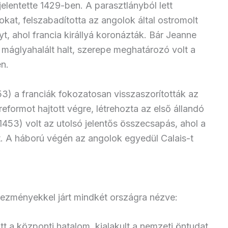
elentette 1429-ben. A parasztlányból lett
tokat, felszabadította az angolok által ostromolt
yt, ahol francia királlyá koronázták. Bár Jeanne
 máglyahalált halt, szerepe meghatározó volt a
n.
) a franciák fokozatosan visszaszorították az
reformot hajtott végre, létrehozta az első állandó
1453) volt az utolsó jelentős összecsapás, ahol a
t. A háború végén az angolok egyedül Calais-t
ezményekkel járt mindkét országra nézve:
 a központi hatalom, kialakult a nemzeti öntudat