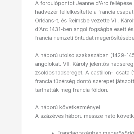
A fordulópontot Jeanne d’Arc fellépése j
hadvezér fellelkesítette a francia csapa
Orléans-t, és Reimsbe vezette VII. Károl
d’Arc 1431-ben angol fogságba esett és
francia nemzeti öntudat megerősítésébe
A háború utolsó szakaszában (1429-1453
angolokat. VII. Károly jelentős hadsereg
zsoldoshadsereget. A castillon-i csata (
francia tüzérség döntő szerepet játszot
tarthatták meg francia földön.
A háború következményei
A százéves háború messze ható követk
Franciaországban megerősödött