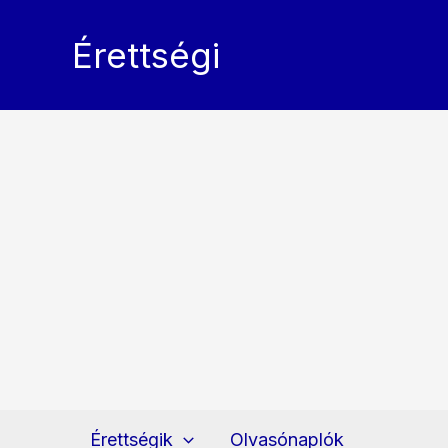
Skip
to
Érettségi
content
Érettségik
Olvasónaplók