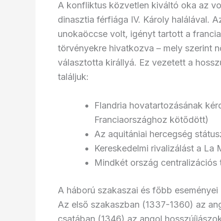
A konfliktus közvetlen kiváltó oka az vo
dinasztia férfiága IV. Károly halálával. 
unokaöccse volt, igényt tartott a franci
törvényekre hivatkozva – mely szerint 
választotta királlyá. Ez vezetett a ho
találjuk:
Flandria hovatartozásának kér
Franciaországhoz kötődött)
Az aquitániai hercegség státusz
Kereskedelmi rivalizálást a La
Mindkét ország centralizációs 
A háború szakaszai és főbb eseményei
Az első szakaszban (1337-1360) az angol
csatában (1346) az angol hosszúíjászo