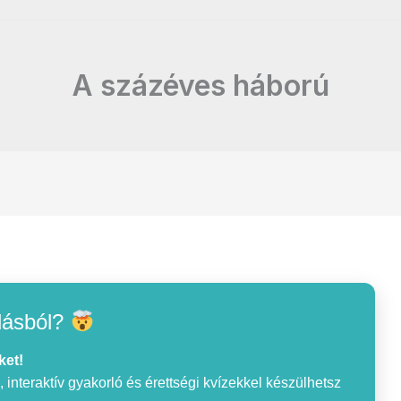
A százéves háború
lásból?
ket!
interaktív gyakorló és érettségi kvízekkel készülhetsz