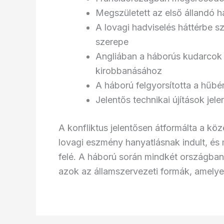
Megszületett az első állandó 
A lovagi hadviselés háttérbe sz
szerepe
Angliában a háborús kudarcok 
kirobbanásához
A háború felgyorsította a hűbé
Jelentős technikai újítások jel
A konfliktus jelentősen átformálta a köz
lovagi eszmény hanyatlásnak indult, é
felé. A háború során mindkét országban 
azok az államszervezeti formák, amelye