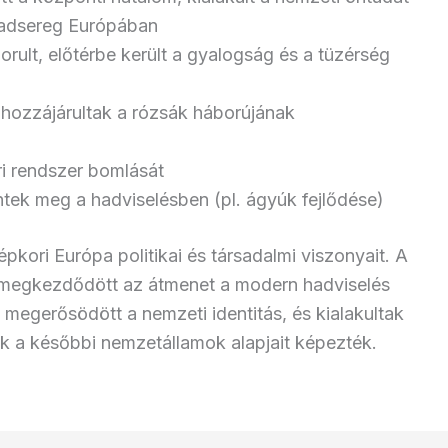
hadsereg Európában
orult, előtérbe került a gyalogság és a tüzérség
hozzájárultak a rózsák háborújának
ri rendszer bomlását
entek meg a hadviselésben (pl. ágyúk fejlődése)
épkori Európa politikai és társadalmi viszonyait. A
s megkezdődött az átmenet a modern hadviselés
megerősödött a nemzeti identitás, és kialakultak
k a későbbi nemzetállamok alapjait képezték.