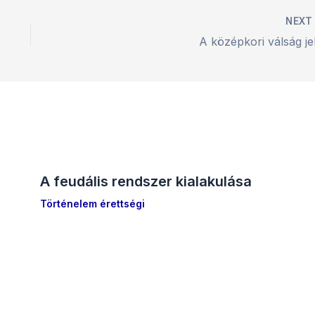
NEX
A középkori válság jel
A feudális rendszer kialakulása
Történelem érettségi