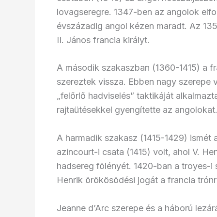
lovagseregre. 1347-ben az angolok elfo
évszázadig angol kézen maradt. Az 1356
II. János francia királyt.
A második szakaszban (1360-1415) a fran
szereztek vissza. Ebben nagy szerepe v
„felőrlő hadviselés” taktikáját alkalmazt
rajtaütésekkel gyengítette az angolokat
A harmadik szakasz (1415-1429) ismét a
azincourt-i csata (1415) volt, ahol V. He
hadsereg fölényét. 1420-ban a troyes-i s
Henrik örökösödési jogát a francia trónr
Jeanne d’Arc szerepe és a háború lezár