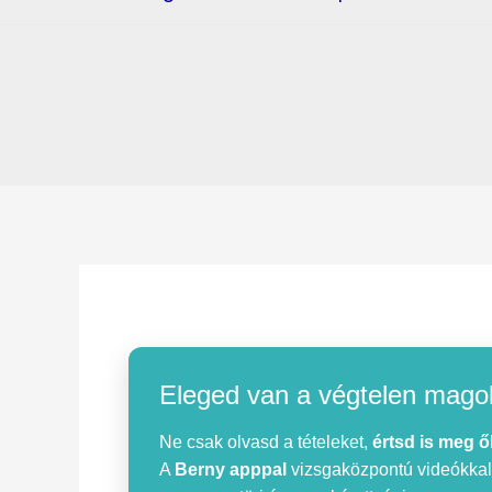
Eleged van a végtelen mago
Ne csak olvasd a tételeket,
értsd is meg ő
A
Berny apppal
vizsgaközpontú videókkal, 