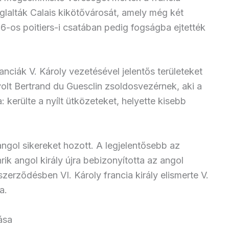
glalták Calais kikötővárosát, amely még két
-os poitiers-i csatában pedig fogságba ejtették
ciák V. Károly vezetésével jelentős területeket
olt Bertrand du Guesclin zsoldosvezérnek, aki a
a: kerülte a nyílt ütközeteket, helyette kisebb
.
ngol sikereket hozott. A legjelentősebb az
nrik angol király újra bebizonyította az angol
zerződésben VI. Károly francia király elismerte V.
a.
ása