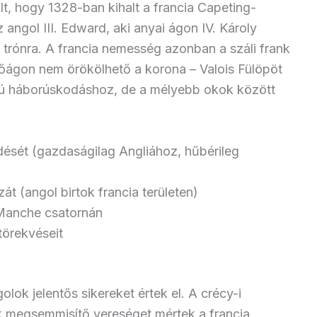
lt, hogy 1328-ban kihalt a francia Capeting-
Az angol III. Edward, aki anyai ágon IV. Károly
a trónra. A francia nemesség azonban a száli frank
nőágon nem örökölhető a korona – Valois Fülöpöt
sszú háborúskodáshoz, de a mélyebb okok között
dését (gazdaságilag Angliához, hűbérileg
át (angol birtok francia területen)
 Manche csatornán
törekvéseit
ok jelentős sikereket értek el. A crécy-i
k megsemmisítő vereséget mértek a francia