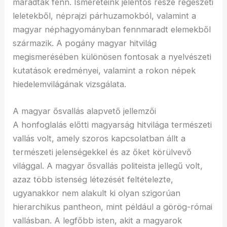
maradtak fenn. Ismereteink jelentős része régészeti
leletekből, néprajzi párhuzamokból, valamint a
magyar néphagyományban fennmaradt elemekből
származik. A pogány magyar hitvilág
megismerésében különösen fontosak a nyelvészeti
kutatások eredményei, valamint a rokon népek
hiedelemvilágának vizsgálata.
A magyar ősvallás alapvető jellemzői
A honfoglalás előtti magyarság hitvilága természeti
vallás volt, amely szoros kapcsolatban állt a
természeti jelenségekkel és az őket körülvevő
világgal. A magyar ősvallás politeista jellegű volt,
azaz több istenség létezését feltételezte,
ugyanakkor nem alakult ki olyan szigorúan
hierarchikus pantheon, mint például a görög-római
vallásban. A legfőbb isten, akit a magyarok