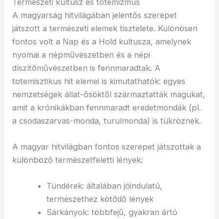
Természeti kultusz és totemizmus
A magyarság hitvilágában jelentős szerepet
játszott a természeti elemek tisztelete. Különösen
fontos volt a Nap és a Hold kultusza, amelynek
nyomai a népművészetben és a népi
díszítőművészetben is fennmaradtak. A
totemisztikus hit elemei is kimutathatók: egyes
nemzetségek állat-ősöktől származtatták magukat,
amit a krónikákban fennmaradt eredetmondák (pl.
a csodaszarvas-monda, turulmonda) is tükröznek.
A magyar hitvilágban fontos szerepet játszottak a
különböző természetfeletti lények:
Tündérek: általában jóindulatú,
természethez kötődő lények
Sárkányok: többfejű, gyakran ártó