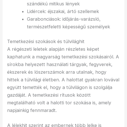
szándékú mitikus lények
Lidércek: éjszakai, ártó szellemek
Garabonciások: időjárás-varázsló,
természetfeletti képességű személyek
Temetkezési szokások és túlvilághit
A régészeti leletek alapján részletes képet
kaphatunk a magyarság temetkezési szokásairól. A
sírokba helyezett használati tárgyak, fegyverek,
ékszerek és lószerszámok arra utalnak, hogy
hittek a túlvilági életben. A halottat gyakran lovával
együtt temették el, hogy a túlvilágon is szolgálja
gazdáját. A temetkezési rítusok között
megtalálható volt a halotti tor szokása is, amely
napjainkig fennmaradt.
A lélekhit szerint az embernek több lelke is