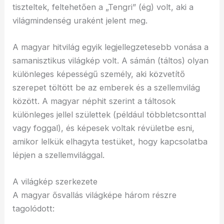
tiszteltek, feltehetően a „Tengri” (ég) volt, aki a
világmindenség uraként jelent meg.
A magyar hitvilág egyik legjellegzetesebb vonása a
samanisztikus világkép volt. A sámán (táltos) olyan
különleges képességű személy, aki közvetítő
szerepet töltött be az emberek és a szellemvilág
között. A magyar néphit szerint a táltosok
különleges jellel születtek (például többletcsonttal
vagy foggal), és képesek voltak révületbe esni,
amikor lelkük elhagyta testüket, hogy kapcsolatba
lépjen a szellemvilággal.
A világkép szerkezete
A magyar ősvallás világképe három részre
tagolódott: