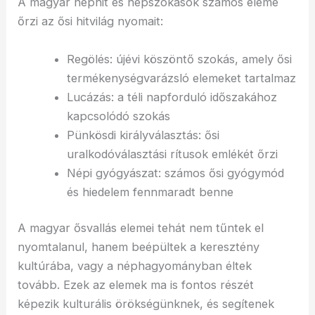
A magyar néphit és népszokások számos eleme
őrzi az ősi hitvilág nyomait:
Regölés: újévi köszöntő szokás, amely ősi
termékenységvarázsló elemeket tartalmaz
Lucázás: a téli napforduló időszakához
kapcsolódó szokás
Pünkösdi királyválasztás: ősi
uralkodóválasztási rítusok emlékét őrzi
Népi gyógyászat: számos ősi gyógymód
és hiedelem fennmaradt benne
A magyar ősvallás elemei tehát nem tűntek el
nyomtalanul, hanem beépültek a keresztény
kultúrába, vagy a néphagyományban éltek
tovább. Ezek az elemek ma is fontos részét
képezik kulturális örökségünknek, és segítenek