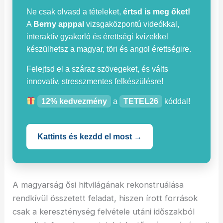
Ne csak olvasd a tételeket,
értsd is meg őket!
A
Berny apppal
vizsgaközpontú videókkal,
interaktív gyakorló és érettségi kvízekkel
készülhetsz a magyar, töri és angol érettségire.
Felejtsd el a száraz szövegeket, és válts
innovatív, stresszmentes felkészülésre!
12% kedvezmény
a
TETEL26
kóddal!
Kattints és kezdd el most →
A magyarság ősi hitvilágának rekonstruálása
rendkívül összetett feladat, hiszen írott források
csak a kereszténység felvétele utáni időszakból